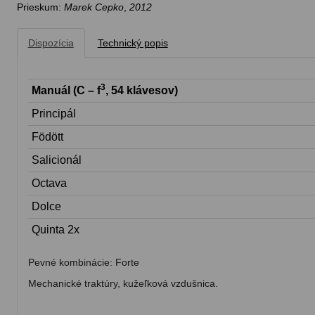
Prieskum:
Marek Cepko
,
2012
Dispozícia
Technický popis
3
Manuál (C – f
, 54 klávesov)
Principál
Fӧdӧtt
Salicionál
Octava
Dolce
Quinta 2x
Pevné kombinácie: Forte
Mechanické traktúry, kužeľková vzdušnica.