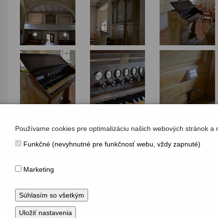
Používame cookies pre optimalizáciu našich webových stránok a 
Funkčné (nevyhnutné pre funkčnosť webu, vždy zapnuté)
KONTAKT
Hudobné centrum
Marketing
Michalská 10, 815 36 Bratislava 1
+421 (2) 2047 0111, info@hc.sk
www.hc.sk