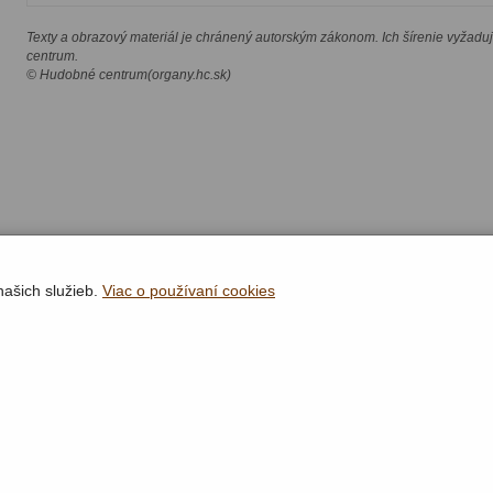
Texty a obrazový materiál je chránený autorským zákonom. Ich šírenie vyžadu
centrum.
© Hudobné centrum(organy.hc.sk)
našich služieb.
Viac o používaní cookies
Rýchla navigácia
Lokality
Organy
Organári
Textová verzia