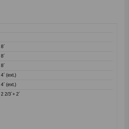
8´
8´
8´
4´ (ext.)
4´ (ext.)
2 2/3´+ 2´