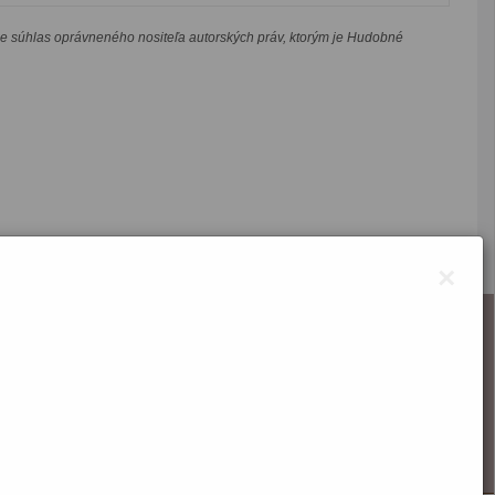
je súhlas oprávneného nositeľa autorských práv, ktorým je Hudobné
×
O webstránke
Správca obsahu
Technický prevádzkovateľ
Vyhlásenie o prístupnosti
Vyhlásenie o cookies