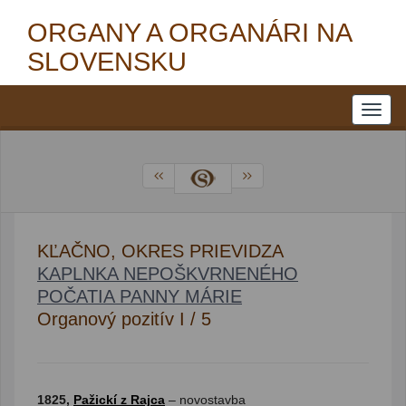
ORGANY A ORGANÁRI NA
SLOVENSKU
KĽAČNO, OKRES PRIEVIDZA
KAPLNKA NEPOŠKVRNENÉHO
POČATIA PANNY MÁRIE
Organový pozitív I / 5
1825,
Pažickí z Rajca
– novostavba