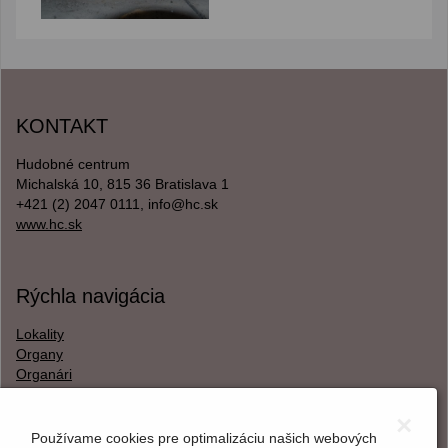
KONTAKT
Hudobné centrum
Michalská 10, 815 36 Bratislava 1
+421 (2) 2047 0111, info@hc.sk
www.hc.sk
Rýchla navigácia
Lokality
Organy
Organári
Textová verzia
×
Používame cookies pre optimalizáciu našich webových