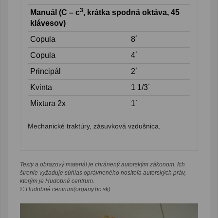
3
Manuál (C – c
, krátka spodná oktáva, 45
klávesov)
Copula
8´
Copula
4´
Principál
2´
Kvinta
1 1/3´
Mixtura 2x
1´
Mechanické traktúry, zásuvková vzdušnica.
Texty a obrazový materiál je chránený autorským zákonom. Ich
šírenie vyžaduje súhlas oprávneného nositeľa autorských práv,
ktorým je Hudobné centrum.
© Hudobné centrum(organy.hc.sk)