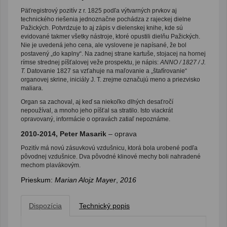
Päťregistrový pozitív z r. 1825 podľa výtvarných prvkov aj
technického riešenia jednoznačne pochádza z rajeckej dielne
Pažických. Potvrdzuje to aj zápis v dielenskej knihe, kde sú
evidované takmer všetky nástroje, ktoré opustili dielňu Pažických.
Nie je uvedená jeho cena, ale vyslovene je napísané, že bol
postavený „do kaplny“. Na zadnej strane kartuše, stojacej na hornej
rímse strednej píšťalovej veže prospektu, je nápis:
ANNO / 1827 / J.
T.
Datovanie 1827 sa vzťahuje na maľovanie a „štafírovanie“
organovej skrine, iniciály J. T. zrejme označujú meno a priezvisko
maliara.
Organ sa zachoval, aj keď sa niekoľko dlhých desaťročí
nepoužíval, a mnoho jeho píšťal sa stratilo. Isto viackrát
opravovaný, informácie o opravách zatiaľ nepoznáme.
2010-2014, Peter Masarik
– oprava
Pozitív má novú zásuvkovú vzdušnicu, ktorá bola urobené podľa
pôvodnej vzdušnice. Dva pôvodné klinové mechy boli nahradené
mechom plavákovým.
Prieskum:
Marian Alojz Mayer
,
2016
Dispozícia
Technický popis