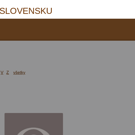
 SLOVENSKU
V
Z
všetky