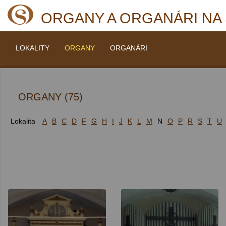
ORGANY A ORGANÁRI NA
LOKALITY
ORGANY
ORGANÁRI
ORGANY (75)
Lokalita
A
B
C
D
F
G
H
I
J
K
L
M
N
O
P
R
S
T
U