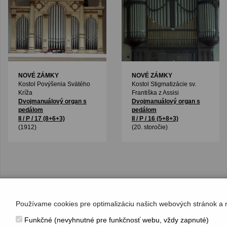
NOVÉ ZÁMKY
NOVÉ ZÁMKY
Kostol Povýšenia Svätého
Kostol Stigmatizácie sv.
Kríža
Františka z Assisi
Dvojmanuálový organ s
Dvojmanuálový organ s
pedálom
pedálom
II / P / 17 (8+6+3)
II / P / 16 (5+8+3)
(1912)
(20. storočie)
Používame cookies pre optimalizáciu našich webových stránok a 
Funkčné (nevyhnutné pre funkčnosť webu, vždy zapnuté)
KONTAKT