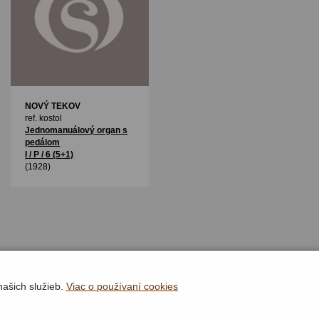
NOVÝ TEKOV
ref. kostol
Jednomanuálový organ s
pedálom
I / P / 6 (5+1)
(1928)
našich služieb.
Viac o používaní cookies
Rýchla navigácia