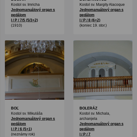
Kostol sv. Imricha
Kostol sv. Margity Alacoque
Jednomanuálový organ s
Jednomanuálový organ s
pedálom
pedálom
I / P / 7/5 (5/3+2)
I / P / 8 (6+2)
(1910)
(koniec 19. stor.)
BOĽ
BOLERÁZ
Kostol sv. Mikuláša
Kostol sv. Michala,
Jednomanuálový organ s
archanjela
pedálom
Jednomanuálový organ s
I / P / 6 (5+1)
pedálom
(neznámy rok)
I / P / 7