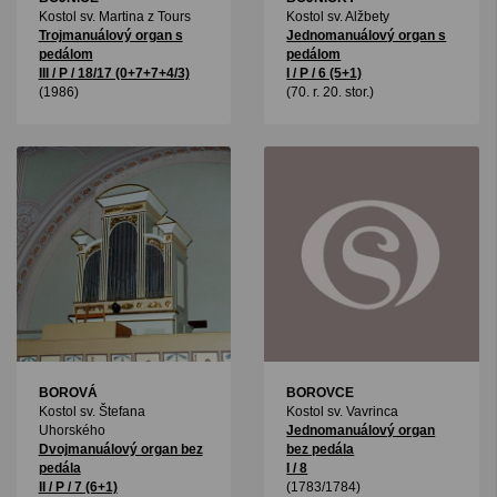
Kostol sv. Martina z Tours
Kostol sv. Alžbety
Trojmanuálový organ s
Jednomanuálový organ s
pedálom
pedálom
III / P / 18/17 (0+7+7+4/3)
I / P / 6 (5+1)
(1986)
(70. r. 20. stor.)
BOROVÁ
BOROVCE
Kostol sv. Štefana
Kostol sv. Vavrinca
Uhorského
Jednomanuálový organ
Dvojmanuálový organ bez
bez pedála
pedála
I / 8
II / P / 7 (6+1)
(1783/1784)