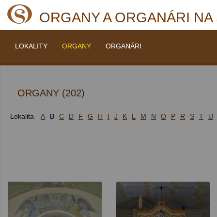
ORGANY A ORGANÁRI NA
LOKALITY
ORGANY
ORGANÁRI
ORGANY (202)
Lokalita
A
B
C
D
F
G
H
I
J
K
L
M
N
O
P
R
S
T
U