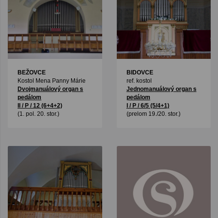
BEŽOVCE
BIDOVCE
Kostol Mena Panny Márie
ref. kostol
Dvojmanuálový organ s
Jednomanuálový organ s
pedálom
pedálom
II / P / 12 (6+4+2)
I / P / 6/5 (5/4+1)
(1. pol. 20. stor.)
(prelom 19./20. stor.)