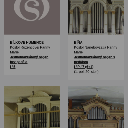
BÍLKOVE HUMENCE
BÍŇA
Kostol Ružencovej Panny
Kostol Nanebovzatia Panny
Márie
Márie
Jednomanuálový organ
Jednomanuálový organ s
bez pedála
pedálom
I / 5
I / P / 7 (6+1)
(1. pol. 20. stor.)