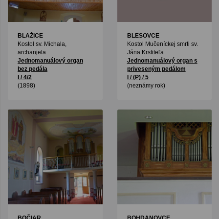
BLAŽICE
BLESOVCE
Kostol sv. Michala,
Kostol Mučeníckej smrti sv.
archanjela
Jána Krstiteľa
Jednomanuálový organ
Jednomanuálový organ s
bez pedála
priveseným pedálom
I / 4/2
I / (P) / 5
(1898)
(neznámy rok)
BOČIAR
BOHDANOVCE