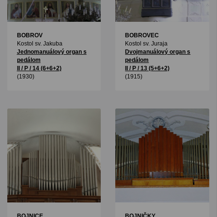
BOBROV
BOBROVEC
Kostol sv. Jakuba
Kostol sv. Juraja
Jednomanuálový organ s
Dvojmanuálový organ s
pedálom
pedálom
II / P / 14 (6+6+2)
II / P / 13 (5+6+2)
(1930)
(1915)
BOJNICE
BOJNIČKY