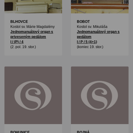
BLHOVCE
BOBOT
Kostol sv. Márie Magdalény
Kostol sv. Mikuláša
Jednomanuálový organ s
Jednomanuálový organ s
priveseným pedálom
pedálom
I / (P) / 4
I / P / 5 (4+1)
(2. pol. 19. stor.)
(koniec 19. stor.)
BOHUNICE
BOJNÁ