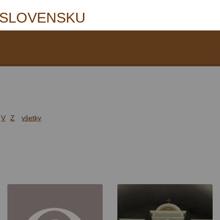
 SLOVENSKU
V
Z
všetky