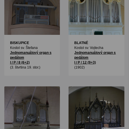
BISKUPICE
BLATNÉ
Kostol sv. Štefana
Kostol sv. Vojtecha
Jednomanuálový organ s
Jednomanuálový organ s
pedálom
pedálom
I / P / 8 (6+2)
I / P / 12 (9+3)
(3. štvrtina 19. stor.)
(1902)