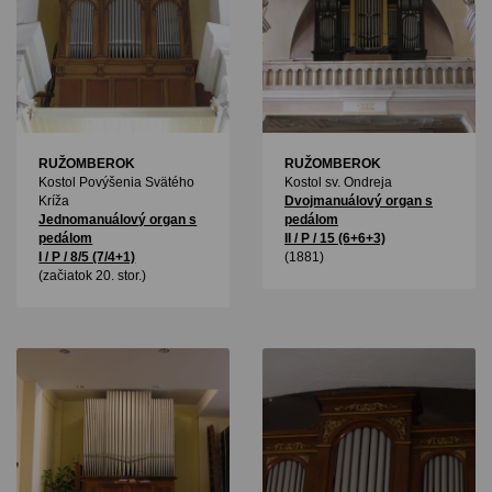
RUŽOMBEROK
RUŽOMBEROK
Kostol Povýšenia Svätého
Kostol sv. Ondreja
Kríža
Dvojmanuálový organ s
Jednomanuálový organ s
pedálom
pedálom
II / P / 15 (6+6+3)
I / P / 8/5 (7/4+1)
(1881)
(začiatok 20. stor.)