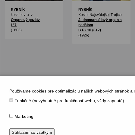
RYBNÍK
RYBNÍK
kostol ev. a. v.
Kostol Najsvätejšej Trojice
Organový pozitív
Jednomanuálový organ s
I / 7
pedálom
(1803)
I / P / 10 (8+2)
(1926)
Používame cookies pre optimalizáciu našich webových stránok a 
Funkčné (nevyhnutné pre funkčnosť webu, vždy zapnuté)
KONTAKT
Hudobné centrum
Marketing
Michalská 10, 815 36 Bratislava 1
+421 (2) 2047 0111, info@hc.sk
www.hc.sk