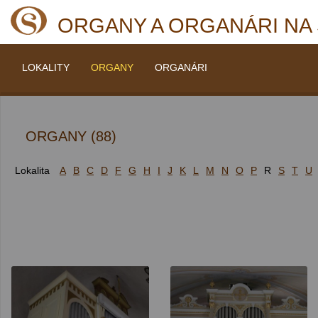
ORGANY A ORGANÁRI NA
LOKALITY
ORGANY
ORGANÁRI
ORGANY (88)
Lokalita
A
B
C
D
F
G
H
I
J
K
L
M
N
O
P
R
S
T
U