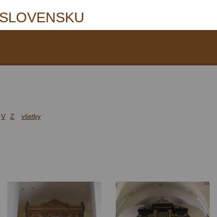
 SLOVENSKU
V
Z
všetky