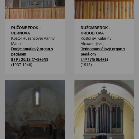
RUŽOMBEROK -
RUŽOMBEROK -
ČERNOVÁ
HRBOLTOVÁ
Kostol Ružencovej Panny
Kostol sv. Kataríny
Márie
Alexandrijskej
Dvojmanuálový organ s
Jednomanuálový organ s
pedálom
pedálom
II / P / 20/18 (7+8+5/3)
I / P / 7/5 (6/4+1)
(1937-1946)
(1913)