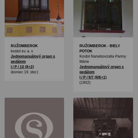
RUŽOMBEROK
RUŽOMBEROK - BIELY
kostol ev. a. v.
POTOK
Jednomanuálový organ s
Kostol Nanebovzatia Panny
pedálom
Márie
I / P / 10 (8+2)
Jednomanuálový organ s
(koniec 19. stor.)
pedálom
I / P / 9/7 (8/6+1)
(1902)