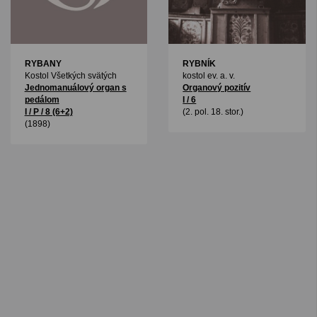
RYBANY
RYBNÍK
Kostol Všetkých svätých
kostol ev. a. v.
Jednomanuálový organ s
Organový pozitív
pedálom
I / 6
I / P / 8 (6+2)
(2. pol. 18. stor.)
(1898)