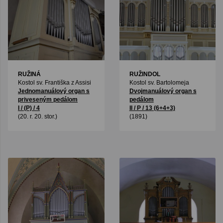
RUŽINÁ
RUŽINDOL
Kostol sv. Františka z Assisi
Kostol sv. Bartolomeja
Jednomanuálový organ s
Dvojmanuálový organ s
priveseným pedálom
pedálom
I / (P) / 4
II / P / 13 (6+4+3)
(20. r. 20. stor.)
(1891)