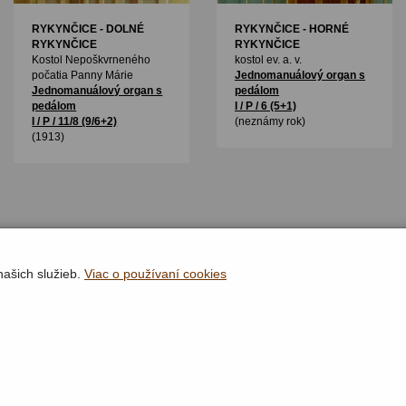
RYKYNČICE - DOLNÉ
RYKYNČICE - HORNÉ
RYKYNČICE
RYKYNČICE
Kostol Nepoškvrneného
kostol ev. a. v.
počatia Panny Márie
Jednomanuálový organ s
Jednomanuálový organ s
pedálom
pedálom
I / P / 6 (5+1)
I / P / 11/8 (9/6+2)
(neznámy rok)
(1913)
našich služieb.
Viac o používaní cookies
Rýchla navigácia
Lokality
Organy
Organári
Textová verzia