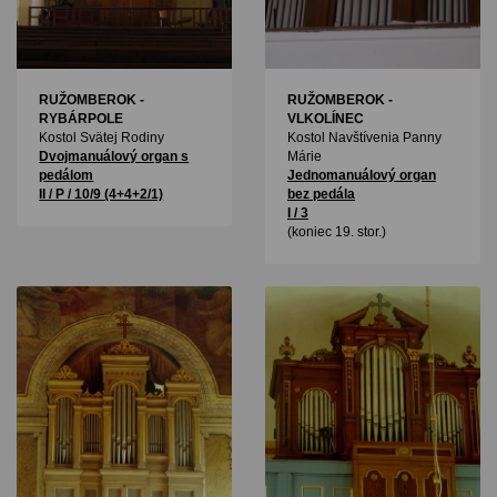
RUŽOMBEROK -
RUŽOMBEROK -
RYBÁRPOLE
VLKOLÍNEC
Kostol Svätej Rodiny
Kostol Navštívenia Panny
Dvojmanuálový organ s
Márie
pedálom
Jednomanuálový organ
II / P / 10/9 (4+4+2/1)
bez pedála
I / 3
(koniec 19. stor.)