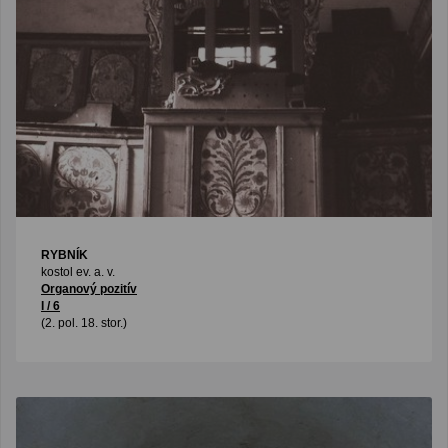
RYBNÍK
kostol ev. a. v.
Organový pozitív
I / 6
(2. pol. 18. stor.)