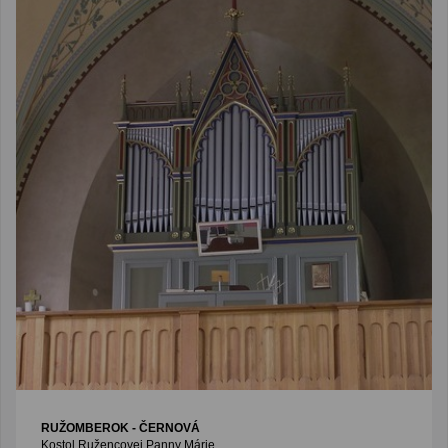
RUŽOMBEROK - ČERNOVÁ
Kostol Ružencovej Panny Márie