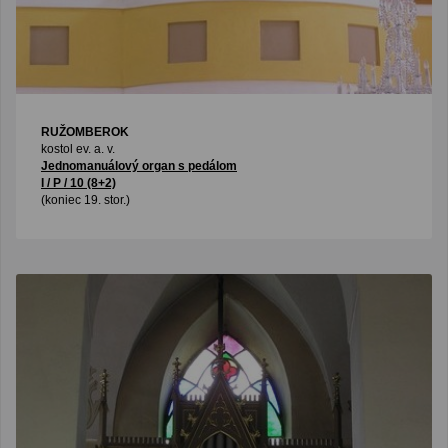
RUŽOMBEROK
kostol ev. a. v.
Jednomanuálový organ s pedálom
I / P / 10 (8+2)
(koniec 19. stor.)