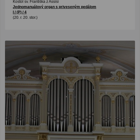
Kostol sv. Františka z Assisi
Jednomanuálový organ s priveseným pedálom
I / (P) / 4
(20. r. 20. stor.)