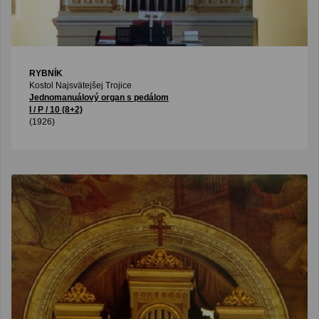
RYBNÍK
Kostol Najsvätejšej Trojice
Jednomanuálový organ s pedálom
I / P / 10 (8+2)
(1926)