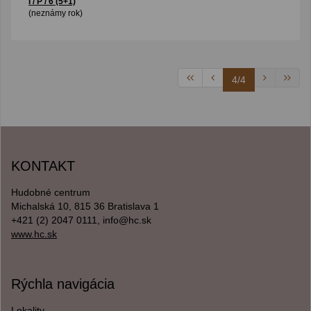
I / P / 6 (5+1)
(neznámy rok)
4/4
KONTAKT
Hudobné centrum
Michalská 10, 815 36 Bratislava 1
+421 (2) 2047 0111, info@hc.sk
www.hc.sk
Rýchla navigácia
Lokality