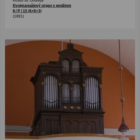
Kostol sv. Ondreja
Dvojmanuálový organ s pedálom
II / P / 15 (6+6+3)
(1881)