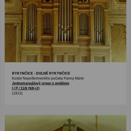
RYKYNČICE - DOLNÉ RYKYNČICE
Kostol Nepoškvrneného počatia Panny Márie
Jednomanuálový organ s pedálom
I / P / 11/8 (9/6+2)
(1913)