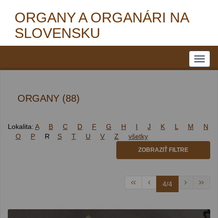
ORGANY A ORGANÁRI NA
SLOVENSKU
ORGANY (88)
Lokalita:
A
B
C
D
F
G
H
I
J
K
L
M
N
O
P
R
S
T
U
V
Z
všetky
ZOBRAZIŤ FILTRE
4/4