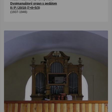
Dvojmanuálový organ s pedálom
II / P / 20/18 (7+8+5/3)
(1937-1946)