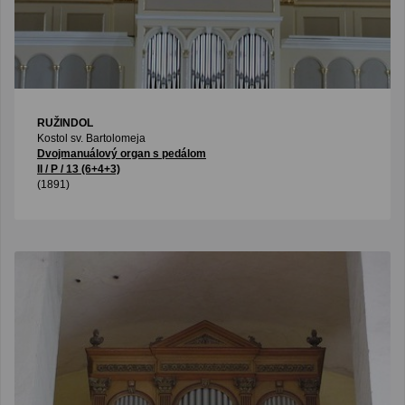
RUŽINDOL
Kostol sv. Bartolomeja
Dvojmanuálový organ s pedálom
II / P / 13 (6+4+3)
(1891)