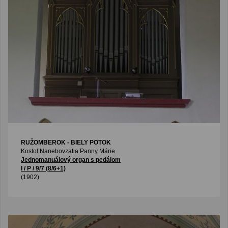
RUŽOMBEROK - BIELY POTOK
Kostol Nanebovzatia Panny Márie
Jednomanuálový organ s pedálom
I / P / 9/7 (8/6+1)
(1902)