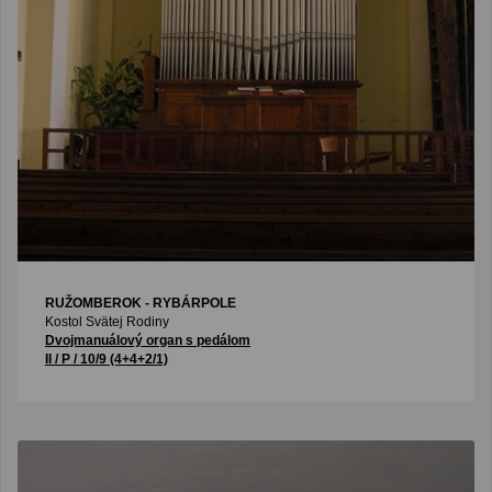
RUŽOMBEROK - RYBÁRPOLE
Kostol Svätej Rodiny
Dvojmanuálový organ s pedálom
II / P / 10/9 (4+4+2/1)