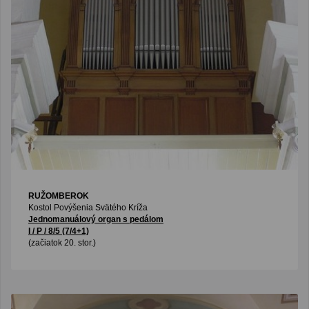
RUŽOMBEROK
Kostol Povýšenia Svätého Kríža
Jednomanuálový organ s pedálom
I / P / 8/5 (7/4+1)
(začiatok 20. stor.)