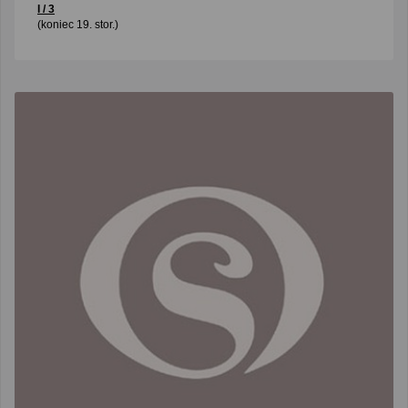
I / 3
(koniec 19. stor.)