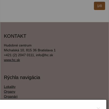
1/0
KONTAKT
Hudobné centrum
Michalská 10, 815 36 Bratislava 1
+421 (2) 2047 0111, info@hc.sk
www.hc.sk
Rýchla navigácia
Lokality
Organy
Organári
Textová verzia