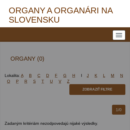
ORGANY A ORGANÁRI NA
SLOVENSKU
ORGANY (0)
Lokalita:
A
B
C
D
F
G
H
I
J
K
L
M
N
O
P
R
S
T
U
V
Z
ZOBRAZIŤ FILTRE
1/0
Zadaným kritériám nezodpovedajú nijaké výsledky.