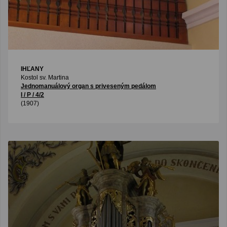
IHĽANY
Kostol sv. Martina
Jednomanuálový organ s priveseným pedálom
I / P / 4/2
(1907)