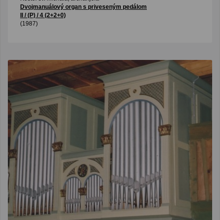
Dvojmanuálový organ s priveseným pedálom
II / (P) / 4 (2+2+0)
(1987)