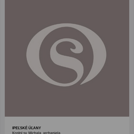
IPEĽSKÉ ÚĽANY
Kostol sv. Michala, archanjela