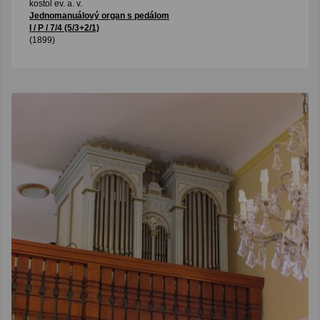
kostol ev. a. v.
Jednomanuálový organ s pedálom
I / P / 7/4 (5/3+2/1)
(1899)