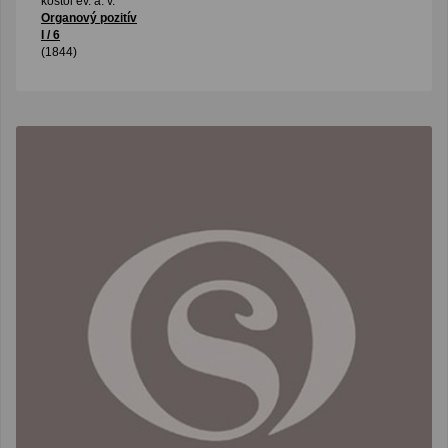
kostol ev. a. v.
Organový pozitív
I / 6
(1844)