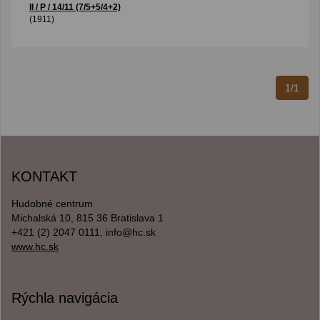
II / P / 14/11 (7/5+5/4+2)
(1911)
1/1
KONTAKT
Hudobné centrum
Michalská 10, 815 36 Bratislava 1
+421 (2) 2047 0111, info@hc.sk
www.hc.sk
Rýchla navigácia