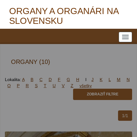
ORGANY A ORGANÁRI NA
SLOVENSKU
ORGANY (10)
Lokalita:
A
B
C
D
F
G
H
I
J
K
L
M
N
O
P
R
S
T
U
V
Z
všetky
ZOBRAZIŤ FILTRE
1/1