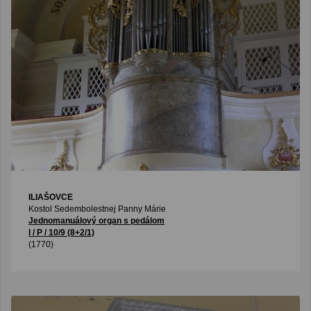
ILIAŠOVCE
Kostol Sedembolestnej Panny Márie
Jednomanuálový organ s pedálom
I / P / 10/9 (8+2/1)
(1770)