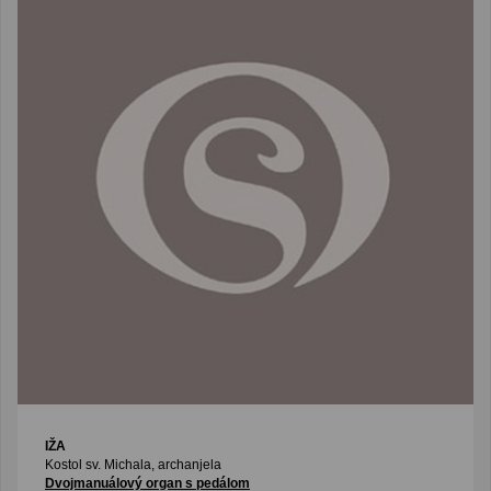
IŽA
Kostol sv. Michala, archanjela
Dvojmanuálový organ s pedálom