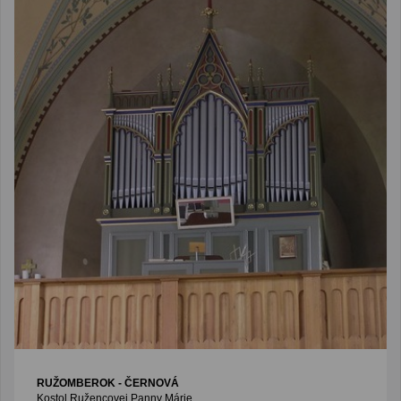
RUŽOMBEROK - ČERNOVÁ
Kostol Ružencovej Panny Márie