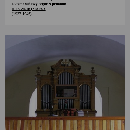
Dvojmanuálový organ s pedálom
II / P / 20/18 (7+8+5/3)
(1937-1946)