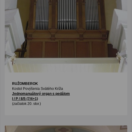
RUŽOMBEROK
Kostol Povýšenia Svätého Kríža
Jednomanuálový organ s pedálom
I / P / 8/5 (7/4+1)
(začiatok 20. stor.)