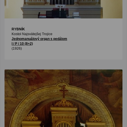
RYBNÍK
Kostol Najsvätejšej Trojice
Jednomanuálový organ s pedálom
I / P / 10 (8+2)
(1926)