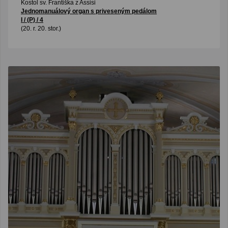
Kostol sv. Františka z Assisi
Jednomanuálový organ s priveseným pedálom
I / (P) / 4
(20. r. 20. stor.)