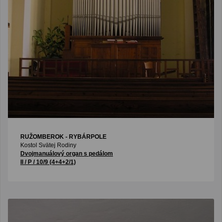
RUŽOMBEROK - RYBÁRPOLE
Kostol Svätej Rodiny
Dvojmanuálový organ s pedálom
II / P / 10/9 (4+4+2/1)