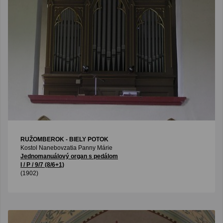
RUŽOMBEROK - BIELY POTOK
Kostol Nanebovzatia Panny Márie
Jednomanuálový organ s pedálom
I / P / 9/7 (8/6+1)
(1902)