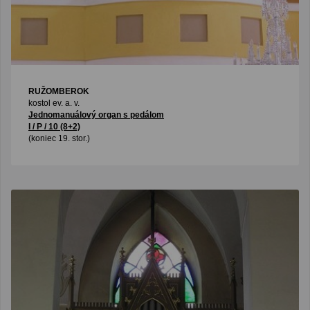
RUŽOMBEROK
kostol ev. a. v.
Jednomanuálový organ s pedálom
I / P / 10 (8+2)
(koniec 19. stor.)