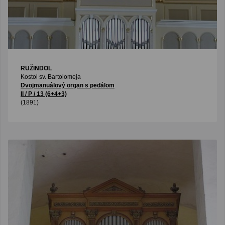
RUŽINDOL
Kostol sv. Bartolomeja
Dvojmanuálový organ s pedálom
II / P / 13 (6+4+3)
(1891)