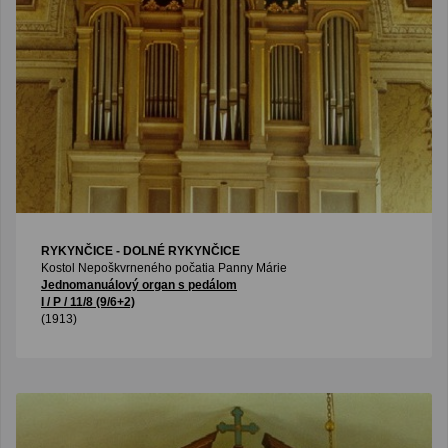
RYKYNČICE - DOLNÉ RYKYNČICE
Kostol Nepoškvrneného počatia Panny Márie
Jednomanuálový organ s pedálom
I / P / 11/8 (9/6+2)
(1913)