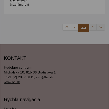
I / P / 6 (5+1)
(neznámy rok)
4/4
KONTAKT
Hudobné centrum
Michalská 10, 815 36 Bratislava 1
+421 (2) 2047 0111, info@hc.sk
www.hc.sk
Rýchla navigácia
Lokality