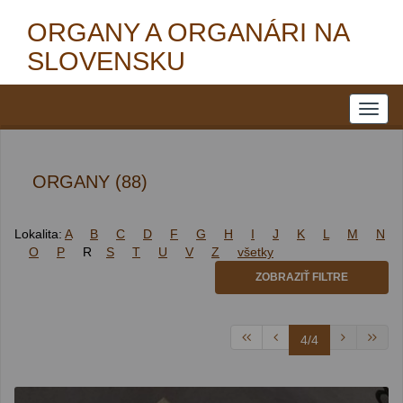
ORGANY A ORGANÁRI NA
SLOVENSKU
ORGANY (88)
Lokalita:
A
B
C
D
F
G
H
I
J
K
L
M
N
O
P
R
S
T
U
V
Z
všetky
ZOBRAZIŤ FILTRE
4/4