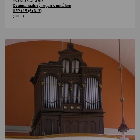
Kostol sv. Ondreja
Dvojmanuálový organ s pedálom
II / P / 15 (6+6+3)
(1881)