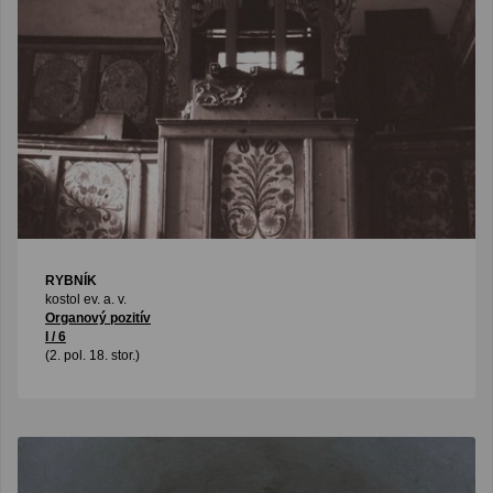
RYBNÍK
kostol ev. a. v.
Organový pozitív
I / 6
(2. pol. 18. stor.)