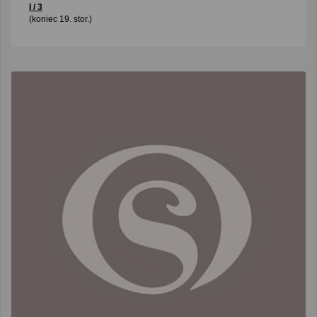
I / 3
(koniec 19. stor.)