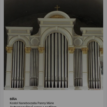
BÍŇA
Kostol Nanebovzatia Panny Márie