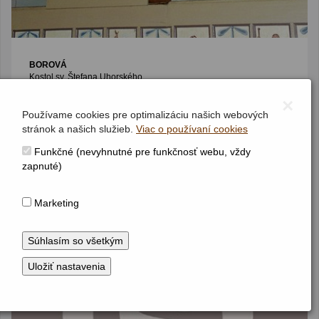
BOROVÁ
Kostol sv. Štefana Uhorského
Dvojmanuálový organ bez pedála
×
II / P / 7 (6+1)
(70. r. 19. stor.)
Používame cookies pre optimalizáciu našich webových
stránok a našich služieb.
Viac o používaní cookies
Funkčné (nevyhnutné pre funkčnosť webu, vždy
zapnuté)
Marketing