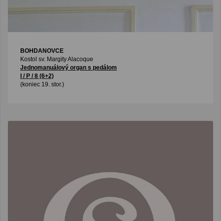
BOHDANOVCE
Kostol sv. Margity Alacoque
Jednomanuálový organ s pedálom
I / P / 8 (6+2)
(koniec 19. stor.)