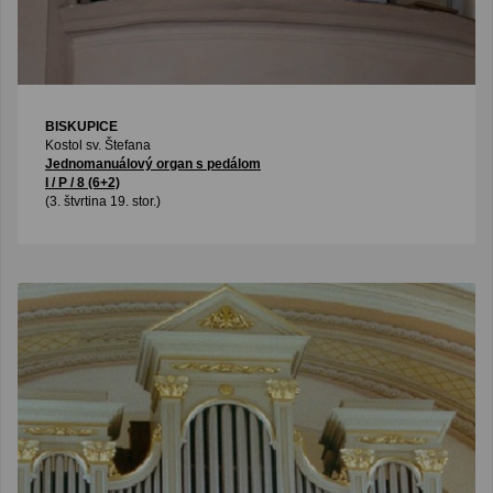
BISKUPICE
Kostol sv. Štefana
Jednomanuálový organ s pedálom
I / P / 8 (6+2)
(3. štvrtina 19. stor.)