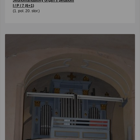
Jednomanuálový organ s pedálom
I / P / 7 (6+1)
(1. pol. 20. stor.)