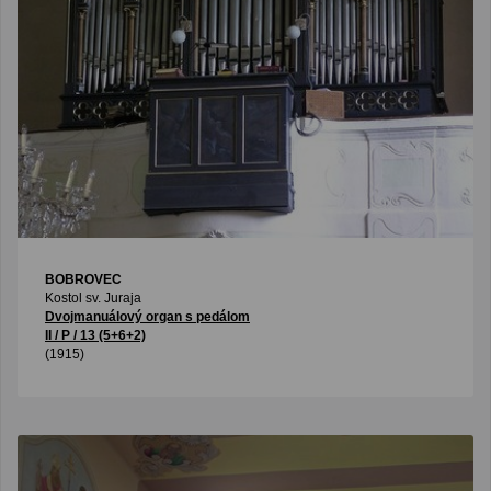
BOBROVEC
Kostol sv. Juraja
Dvojmanuálový organ s pedálom
II / P / 13 (5+6+2)
(1915)