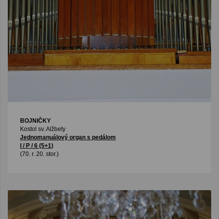
BOJNIČKY
Kostol sv. Alžbety
Jednomanuálový organ s pedálom
I / P / 6 (5+1)
(70. r. 20. stor.)