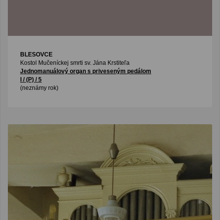
BLESOVCE
Kostol Mučeníckej smrti sv. Jána Krstiteľa
Jednomanuálový organ s priveseným pedálom
I / (P) / 5
(neznámy rok)