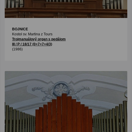
BOJNICE
Kostol sv. Martina z Tours
Trojmanuálový organ s pedálom
III / P / 18/17 (0+7+7+4/3)
(1986)