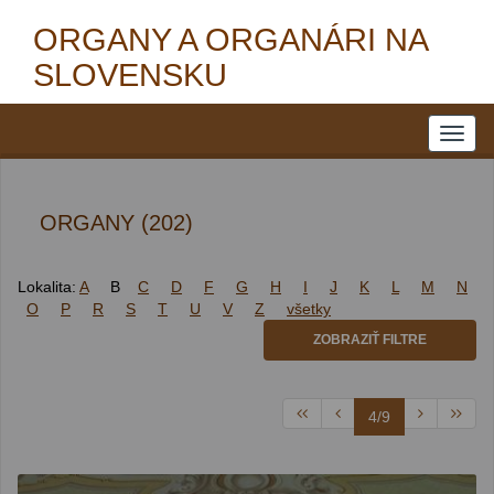
ORGANY A ORGANÁRI NA
SLOVENSKU
ORGANY (202)
Lokalita:
A
B
C
D
F
G
H
I
J
K
L
M
N
O
P
R
S
T
U
V
Z
všetky
ZOBRAZIŤ FILTRE
4/9