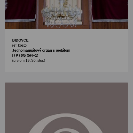
BIDOVCE
ref. kostol
Jednomanuálový organ s pedálom
I / P / 6/5 (5/4+1)
(prelom 19./20. stor.)