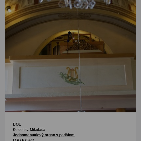
BOĽ
Kostol sv. Mikuláša
Jednomanuálový organ s pedálom
I / P / 6 (5+1)