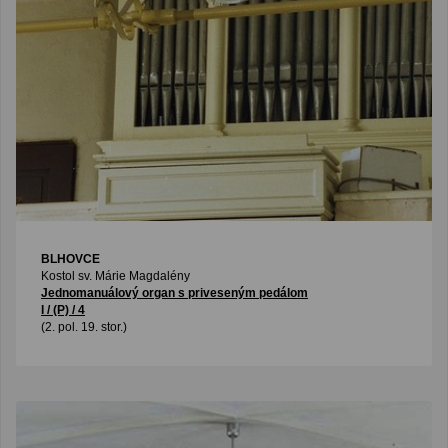
BLHOVCE
Kostol sv. Márie Magdalény
Jednomanuálový organ s priveseným pedálom
I / (P) / 4
(2. pol. 19. stor.)