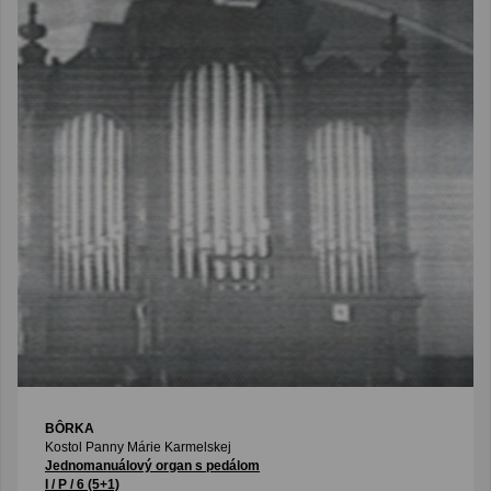
BÔRKA
Kostol Panny Márie Karmelskej
Jednomanuálový organ s pedálom
I / P / 6 (5+1)