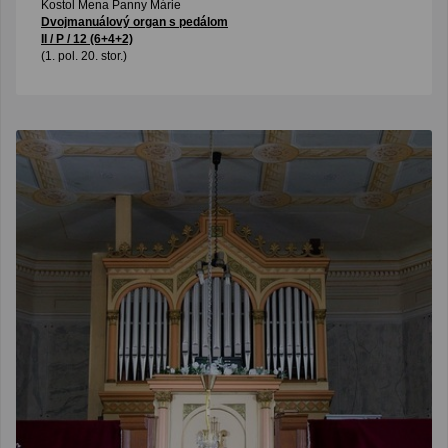
Kostol Mena Panny Márie
Dvojmanuálový organ s pedálom
II / P / 12 (6+4+2)
(1. pol. 20. stor.)