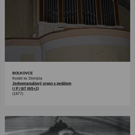
BOĽKOVCE
Kostol sv. Dionýza
Jednomanuálový organ s pedálom
I / P / 8/7 (6/5+2)
(1877)