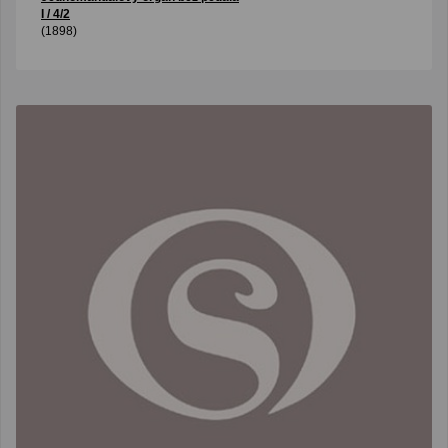
I / 4/2
(1898)