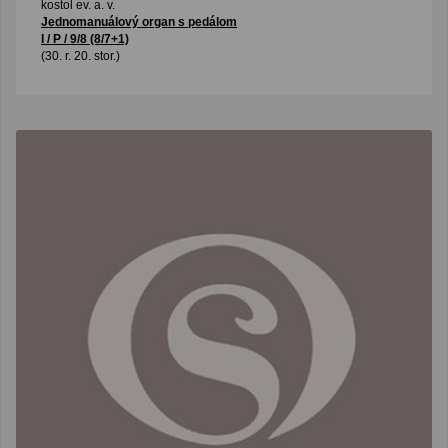
kostol ev. a. v.
Jednomanuálový organ s pedálom
I / P / 9/8 (8/7+1)
(30. r. 20. stor.)