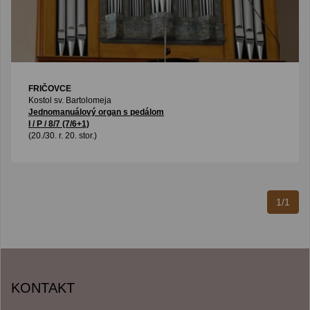
FRIČOVCE
Kostol sv. Bartolomeja
Jednomanuálový organ s pedálom
I / P / 8/7 (7/6+1)
(20./30. r. 20. stor.)
1/1
KONTAKT