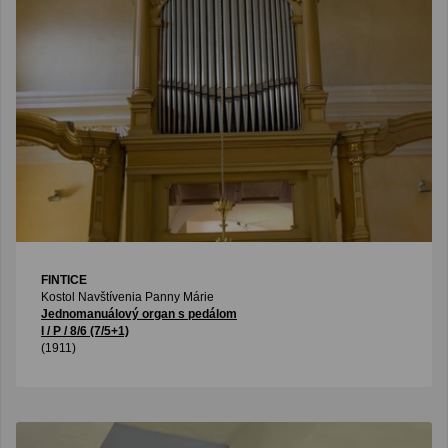
FINTICE
Kostol Navštívenia Panny Márie
Jednomanuálový organ s pedálom
I / P / 8/6 (7/5+1)
(1911)