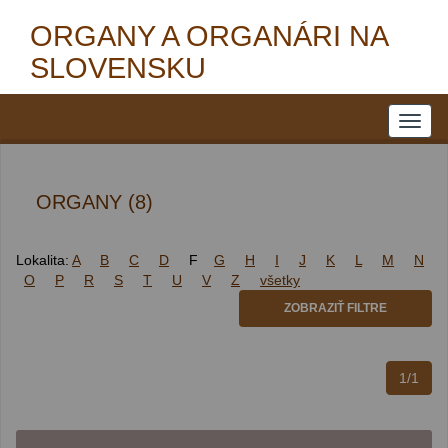
ORGANY A ORGANÁRI NA
SLOVENSKU
ORGANY (8)
Lokalita:
A
B
C
D
F
G
H
I
J
K
L
M
N
O
P
R
S
T
U
V
Z
všetky
ZOBRAZIŤ FILTRE
1/1