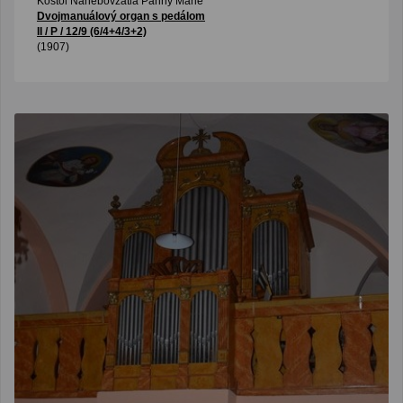
Kostol Nanebovzatia Panny Márie
Dvojmanuálový organ s pedálom
II / P / 12/9 (6/4+4/3+2)
(1907)