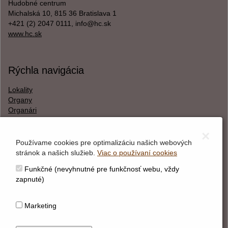
Hudobné centrum
Michalská 10, 815 36 Bratislava 1
+421 (2) 2047 0111, info@hc.sk
www.hc.sk
Rýchla navigácia
Lokality
Organy
Organári
Textová verzia
×
Používame cookies pre optimalizáciu našich webových
stránok a našich služieb.
Viac o používaní cookies
O webstránke
Funkčné (nevyhnutné pre funkčnosť webu, vždy
Správca obsahu
zapnuté)
Technický prevádzkovateľ
Vyhlásenie o prístupnosti
Marketing
Vyhlásenie o cookies