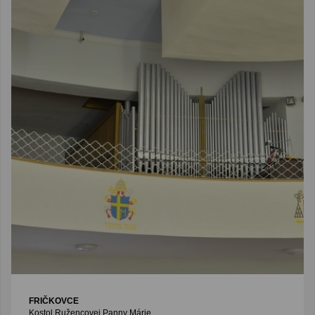
FRIČKOVCE
Kostol Ružencovej Panny Márie