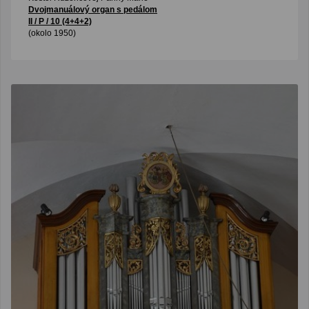
Dvojmanuálový organ s pedálom
II / P / 10 (4+4+2)
(okolo 1950)