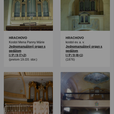
HRACHOVO
HRACHOVO
Kostol Mena Panny Márie
kostol ev. a. v.
Jednomanuálový organ s
Jednomanuálový organ s
pedálom
pedálom
I / P / 9 (7+2)
I / P / 9 (8+1)
(prelom 19./20. stor.)
(1876)