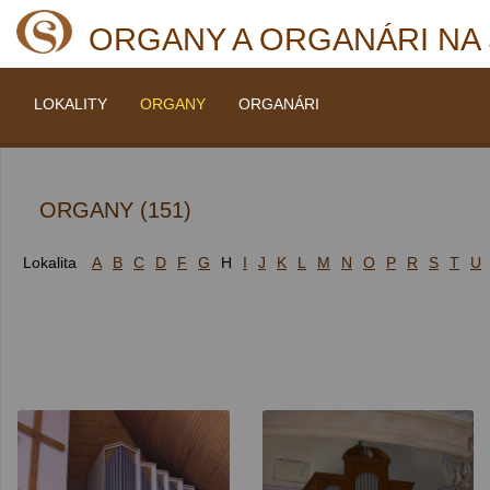
ORGANY A ORGANÁRI NA
LOKALITY
ORGANY
ORGANÁRI
ORGANY (151)
Lokalita
A
B
C
D
F
G
H
I
J
K
L
M
N
O
P
R
S
T
U