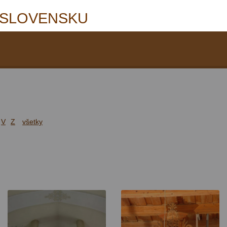
 SLOVENSKU
V
Z
všetky