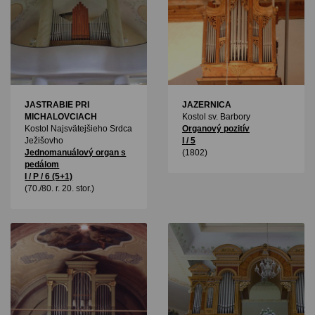
JASTRABIE PRI
JAZERNICA
MICHALOVCIACH
Kostol sv. Barbory
Kostol Najsvätejšieho Srdca
Organový pozitív
Ježišovho
I / 5
Jednomanuálový organ s
(1802)
pedálom
I / P / 6 (5+1)
(70./80. r. 20. stor.)