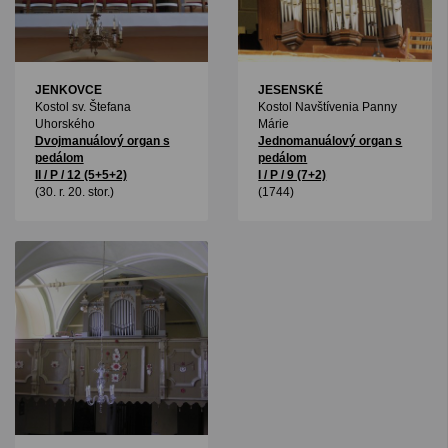
JENKOVCE
JESENSKÉ
Kostol sv. Štefana
Kostol Navštívenia Panny
Uhorského
Márie
Dvojmanuálový organ s
Jednomanuálový organ s
pedálom
pedálom
II / P / 12 (5+5+2)
I / P / 9 (7+2)
(30. r. 20. stor.)
(1744)