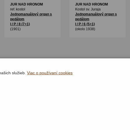
JUR NAD HRONOM
JUR NAD HRONOM
ref. kostol
Kostol sv. Juraja
Jednomanuálový organ s
Jednomanuálový organ s
pedálom
pedálom
I / P / 8 (7+1)
I / P / 6 (5+1)
(1901)
(okolo 1938)
našich služieb.
Viac o používaní cookies
Rýchla navigácia
Lokality
Organy
Organári
Textová verzia