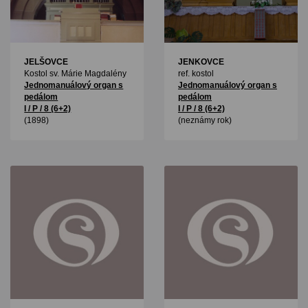
JELŠOVCE
JENKOVCE
Kostol sv. Márie Magdalény
ref. kostol
Jednomanuálový organ s
Jednomanuálový organ s
pedálom
pedálom
I / P / 8 (6+2)
I / P / 8 (6+2)
(1898)
(neznámy rok)