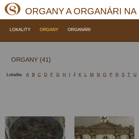
ORGANY A ORGANÁRI NA
LOKALITY
ORGANY
ORGANÁRI
ORGANY (41)
Lokalita
A
B
C
D
F
G
H
I
J
K
L
M
N
O
P
R
S
T
U