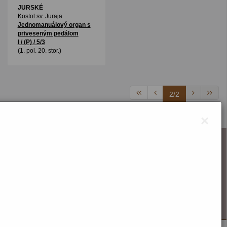
JURSKÉ
Kostol sv. Juraja
Jednomanuálový organ s
priveseným pedálom
I / (P) / 5/3
(1. pol. 20. stor.)
2/2
×
O webstránke
Správca obsahu
Technický prevádzkovateľ
Vyhlásenie o prístupnosti
Vyhlásenie o cookies