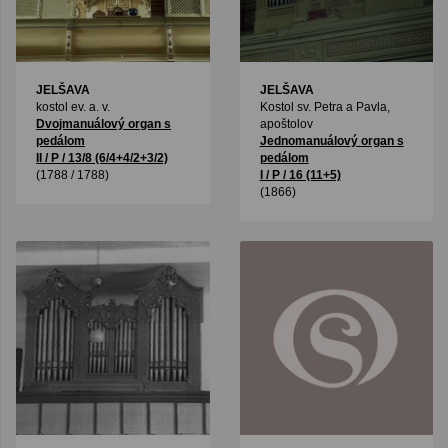
JELŠAVA
JELŠAVA
kostol ev. a. v.
Kostol sv. Petra a Pavla,
Dvojmanuálový organ s
apoštolov
pedálom
Jednomanuálový organ s
II / P / 13/8 (6/4+4/2+3/2)
pedálom
(1788 / 1788)
I / P / 16 (11+5)
(1866)