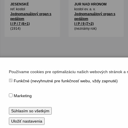
JESENSKÉ
JUR NAD HRONOM
ref. kostol
kostol ev. a. v.
Jednomanuálový organ s
Jednomanuálový organ s
pedálom
pedálom
I / P / 7 (6+1)
I / P / 9 (7+2)
(1914)
(neznámy rok)
Používame cookies pre optimalizáciu našich webových stránok a 
Funkčné (nevyhnutné pre funkčnosť webu, vždy zapnuté)
KONTAKT
Hudobné centrum
Marketing
Michalská 10, 815 36 Bratislava 1
+421 (2) 2047 0111, info@hc.sk
www.hc.sk