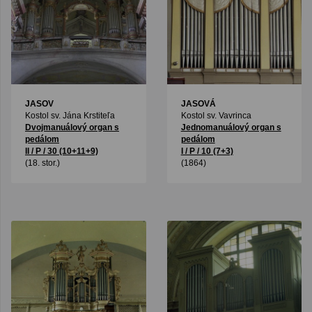
JASOV
JASOVÁ
Kostol sv. Jána Krstiteľa
Kostol sv. Vavrinca
Dvojmanuálový organ s
Jednomanuálový organ s
pedálom
pedálom
II / P / 30 (10+11+9)
I / P / 10 (7+3)
(18. stor.)
(1864)