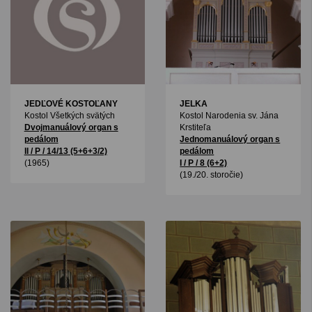
JEDĽOVÉ KOSTOĽANY
JELKA
Kostol Všetkých svätých
Kostol Narodenia sv. Jána
Dvojmanuálový organ s
Krstiteľa
pedálom
Jednomanuálový organ s
II / P / 14/13 (5+6+3/2)
pedálom
(1965)
I / P / 8 (6+2)
(19./20. storočie)