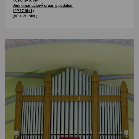
Kostol sv. Anny
Jednomanuálový organ s pedálom
I / P / 7 (6+1)
(80. r. 20. stor.)