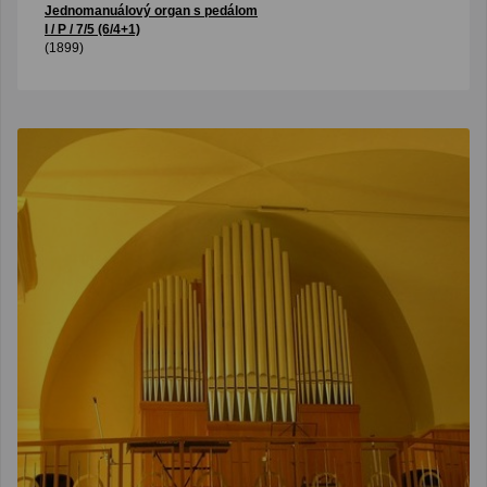
Jednomanuálový organ s pedálom
I / P / 7/5 (6/4+1)
(1899)