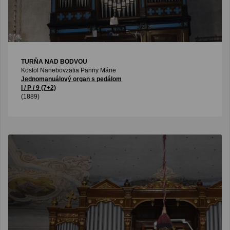
TURŇA NAD BODVOU
Kostol Nanebovzatia Panny Márie
Jednomanuálový organ s pedálom
I / P / 9 (7+2)
(1889)