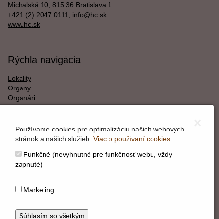
Michalská 10, 815 36 Bratislava 1
+421 (2) 2047 0111, info@hc.sk
www.hc.sk
Rýchla navigácia
Lokality
Organy
Organári
Textová verzia
×
Používame cookies pre optimalizáciu našich webových
stránok a našich služieb.
Viac o používaní cookies
O webstránke
Funkčné (nevyhnutné pre funkčnosť webu, vždy
Správca obsahu
zapnuté)
Technický prevádzkovateľ
Vyhlásenie o prístupnosti
Marketing
Vyhlásenie o cookies