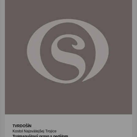
TVRDOŠÍN
Kostol Najsvätejšej Trojice
Trojmanuálový organ s pedálom