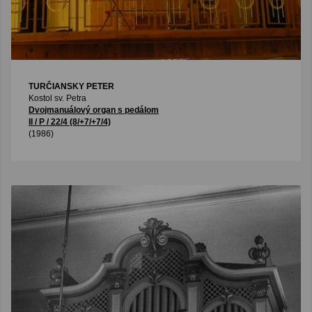
TURČIANSKY PETER
Kostol sv. Petra
Dvojmanuálový organ s pedálom
II / P / 22/4 (8/+7/+7/4)
(1986)