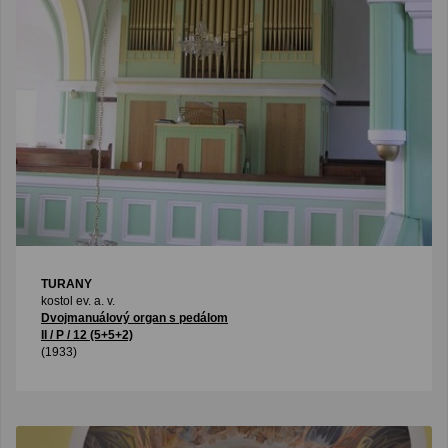
TURANY
kostol ev. a. v.
Dvojmanuálový organ s pedálom
II / P / 12 (5+5+2)
(1933)