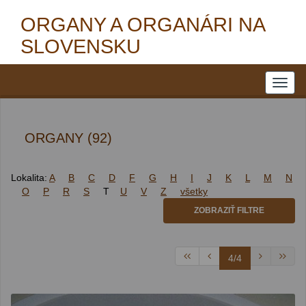
ORGANY A ORGANÁRI NA
SLOVENSKU
ORGANY (92)
Lokalita:
A
B
C
D
F
G
H
I
J
K
L
M
N
O
P
R
S
T
U
V
Z
všetky
ZOBRAZIŤ FILTRE
4/4