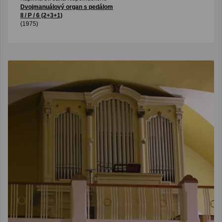
Dvojmanuálový organ s pedálom
II / P / 6 (2+3+1)
(1975)