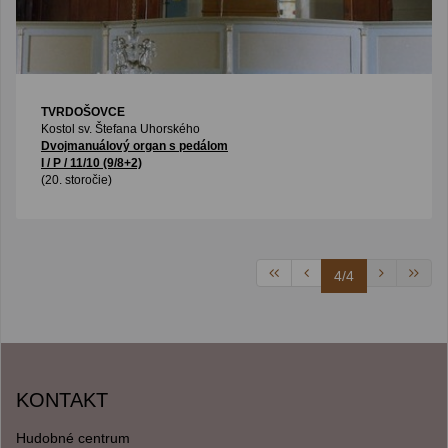
TVRDOŠOVCE
Kostol sv. Štefana Uhorského
Dvojmanuálový organ s pedálom
I / P / 11/10 (9/8+2)
(20. storočie)
4/4
KONTAKT
Hudobné centrum