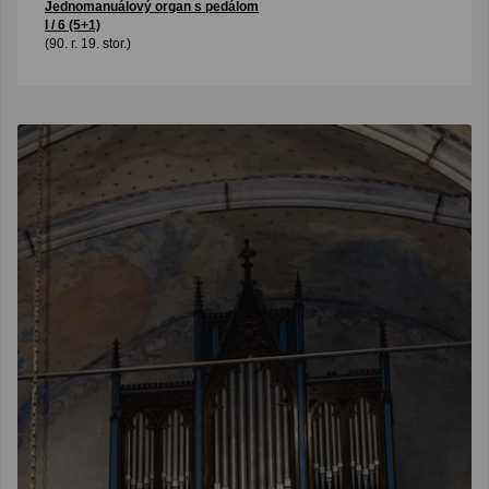
Jednomanuálový organ s pedálom
I / 6 (5+1)
(90. r. 19. stor.)