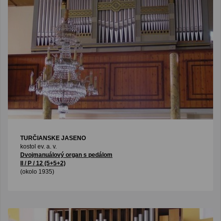
TURČIANSKE JASENO
kostol ev. a. v.
Dvojmanuálový organ s pedálom
II / P / 12 (5+5+2)
(okolo 1935)