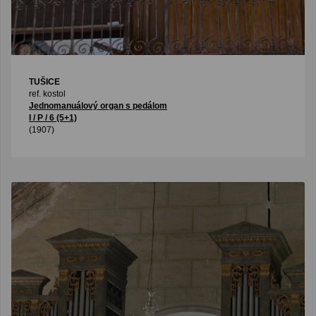
TUŠICE
ref. kostol
Jednomanuálový organ s pedálom
I / P / 6 (5+1)
(1907)