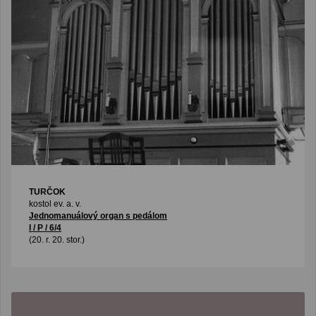
TURČOK
kostol ev. a. v.
Jednomanuálový organ s pedálom
I / P / 6/4
(20. r. 20. stor.)