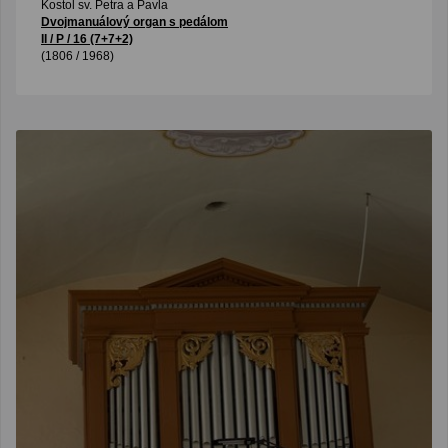
Kostol sv. Petra a Pavla
Dvojmanuálový organ s pedálom
II / P / 16 (7+7+2)
(1806 / 1968)