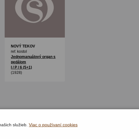
NOVÝ TEKOV
ref. kostol
Jednomanuálový organ s
pedálom
I / P / 6 (5+1)
(1928)
našich služieb.
Viac o používaní cookies
Rýchla navigácia