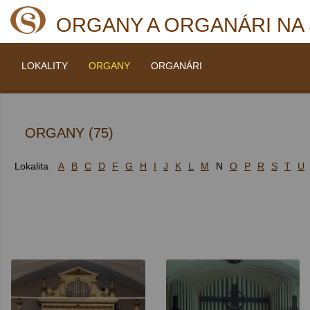
ORGANY A ORGANÁRI NA
LOKALITY
ORGANY
ORGANÁRI
ORGANY (75)
Lokalita
A
B
C
D
F
G
H
I
J
K
L
M
N
O
P
R
S
T
U