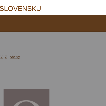
 SLOVENSKU
V
Z
všetky