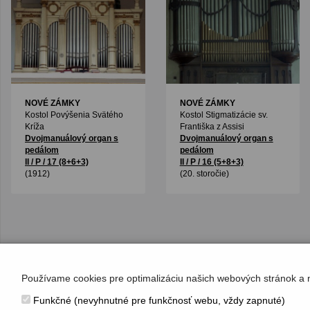
NOVÉ ZÁMKY
NOVÉ ZÁMKY
Kostol Povýšenia Svätého
Kostol Stigmatizácie sv.
Kríža
Františka z Assisi
Dvojmanuálový organ s
Dvojmanuálový organ s
pedálom
pedálom
II / P / 17 (8+6+3)
II / P / 16 (5+8+3)
(1912)
(20. storočie)
Používame cookies pre optimalizáciu našich webových stránok a 
Funkčné (nevyhnutné pre funkčnosť webu, vždy zapnuté)
KONTAKT