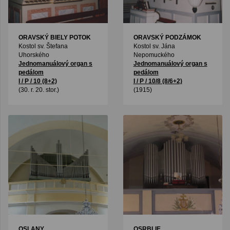
ORAVSKÝ BIELY POTOK
ORAVSKÝ PODZÁMOK
Kostol sv. Štefana
Kostol sv. Jána
Uhorského
Nepomuckého
Jednomanuálový organ s
Jednomanuálový organ s
pedálom
pedálom
I / P / 10 (8+2)
I / P / 10/8 (8/6+2)
(30. r. 20. stor.)
(1915)
OSLANY
OSRBLIE