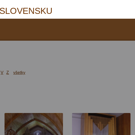
 SLOVENSKU
V
Z
všetky