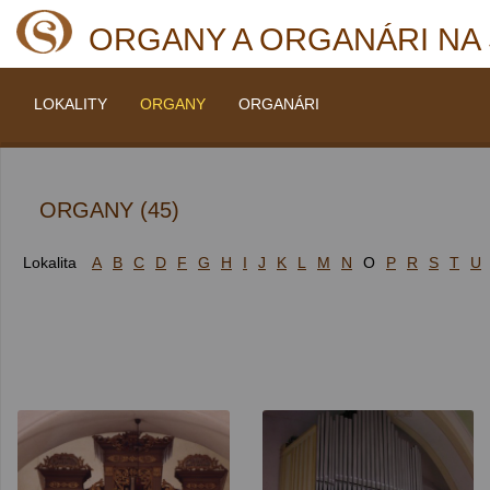
ORGANY A ORGANÁRI NA
LOKALITY
ORGANY
ORGANÁRI
ORGANY (45)
Lokalita
A
B
C
D
F
G
H
I
J
K
L
M
N
O
P
R
S
T
U