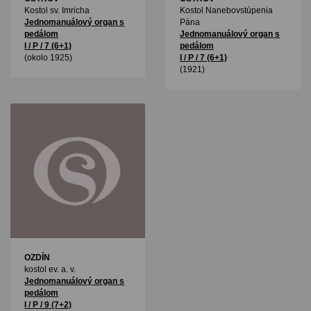
Kostol sv. Imricha
Kostol Nanebovstúpenia
Jednomanuálový organ s
Pána
pedálom
Jednomanuálový organ s
I / P / 7 (6+1)
pedálom
(okolo 1925)
I / P / 7 (6+1)
(1921)
OZDÍN
kostol ev. a. v.
Jednomanuálový organ s
pedálom
I / P / 9 (7+2)