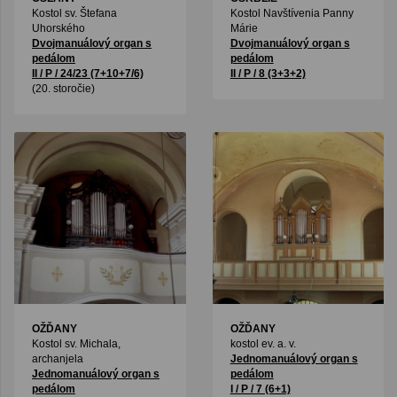
Kostol sv. Štefana
Kostol Navštívenia Panny
Uhorského
Márie
Dvojmanuálový organ s
Dvojmanuálový organ s
pedálom
pedálom
II / P / 24/23 (7+10+7/6)
II / P / 8 (3+3+2)
(20. storočie)
OŽĎANY
OŽĎANY
Kostol sv. Michala,
kostol ev. a. v.
archanjela
Jednomanuálový organ s
Jednomanuálový organ s
pedálom
pedálom
I / P / 7 (6+1)