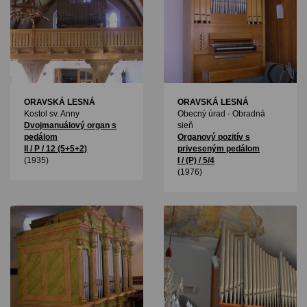
ORAVSKÁ LESNÁ
ORAVSKÁ LESNÁ
Kostol sv. Anny
Obecný úrad - Obradná
Dvojmanuálový organ s
sieň
pedálom
Organový pozitív s
II / P / 12 (5+5+2)
priveseným pedálom
(1935)
I / (P) / 5/4
(1976)