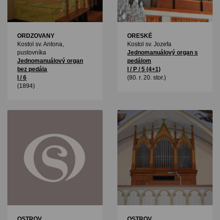
ORDZOVANY
ORESKÉ
Kostol sv. Antona,
Kostol sv. Jozefa
pustovníka
Jednomanuálový organ s
Jednomanuálový organ
pedálom
bez pedála
I / P / 5 (4+1)
I / 6
(80. r. 20. stor.)
(1894)
OSTROV
OSTROV