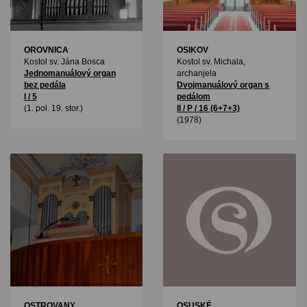
OROVNICA
OSIKOV
Kostol sv. Jána Bosca
Kostol sv. Michala,
Jednomanuálový organ
archanjela
bez pedála
Dvojmanuálový organ s
I / 5
pedálom
(1. pol. 19. stor.)
II / P / 16 (6+7+3)
(1978)
OSTROVANY
OSUSKÉ