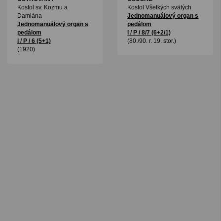
Kostol sv. Kozmu a
Kostol Všetkých svätých
Damiána
Jednomanuálový organ s
Jednomanuálový organ s
pedálom
pedálom
I / P / 8/7 (6+2/1)
I / P / 6 (5+1)
(80./90. r. 19. stor.)
(1920)