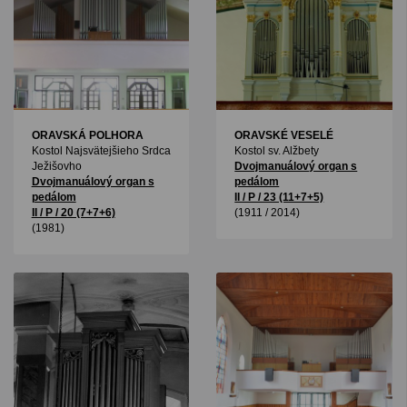
ORAVSKÁ POLHORA
ORAVSKÉ VESELÉ
Kostol Najsvätejšieho Srdca
Kostol sv. Alžbety
Ježišovho
Dvojmanuálový organ s
Dvojmanuálový organ s
pedálom
pedálom
II / P / 23 (11+7+5)
II / P / 20 (7+7+6)
(1911 / 2014)
(1981)