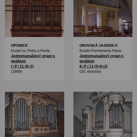
OPONICE
ORAVSKÁ JASENICA
Kostol sv. Petra a Pavla
Kostol Premenenia Pána
Jednomanuálový organ s
Jednomanuálový organ s
pedálom
pedálom
I / P / 11 (8+3)
II / P / 13 (5+6+2)
(1869)
(20. storočie)