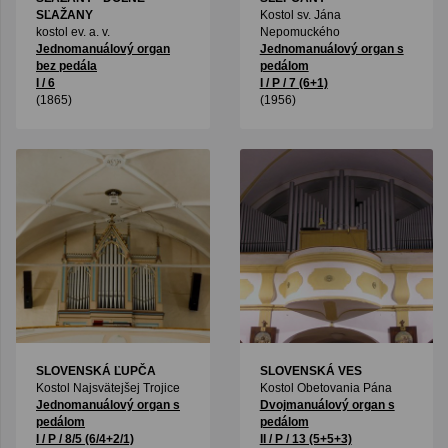
SĽAŽANY
Kostol sv. Jána
kostol ev. a. v.
Nepomuckého
Jednomanuálový organ
Jednomanuálový organ s
bez pedála
pedálom
I / 6
I / P / 7 (6+1)
(1865)
(1956)
SLOVENSKÁ ĽUPČA
SLOVENSKÁ VES
Kostol Najsvätejšej Trojice
Kostol Obetovania Pána
Jednomanuálový organ s
Dvojmanuálový organ s
pedálom
pedálom
I / P / 8/5 (6/4+2/1)
II / P / 13 (5+5+3)