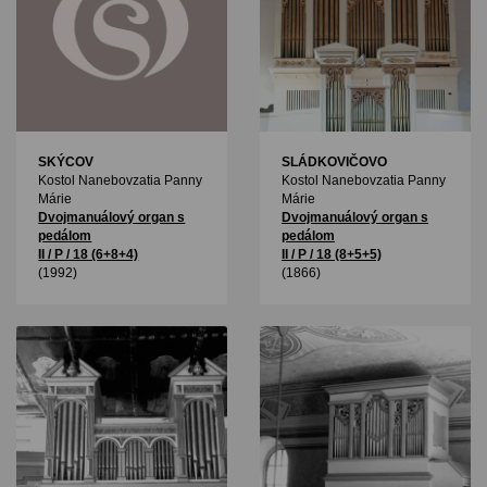
SKÝCOV
SLÁDKOVIČOVO
Kostol Nanebovzatia Panny
Kostol Nanebovzatia Panny
Márie
Márie
Dvojmanuálový organ s
Dvojmanuálový organ s
pedálom
pedálom
II / P / 18 (6+8+4)
II / P / 18 (8+5+5)
(1992)
(1866)