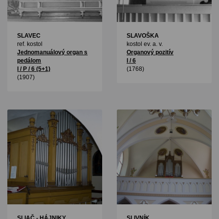
SLAVEC
SLAVOŠKA
ref. kostol
kostol ev. a. v.
Jednomanuálový organ s
Organový pozitív
pedálom
I / 6
I / P / 6 (5+1)
(1768)
(1907)
SLIAČ - HÁJNIKY
SLIVNÍK