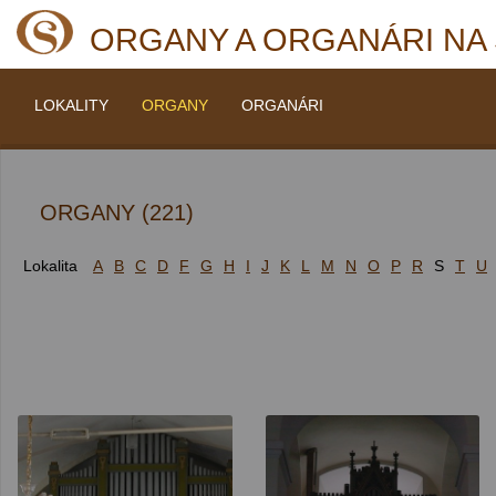
ORGANY A ORGANÁRI NA
LOKALITY
ORGANY
ORGANÁRI
ORGANY (221)
Lokalita
A
B
C
D
F
G
H
I
J
K
L
M
N
O
P
R
S
T
U