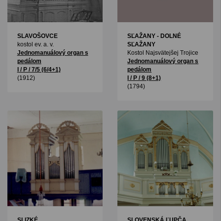
SLAVOŠOVCE
SĽAŽANY - DOLNÉ
kostol ev. a. v.
SĽAŽANY
Jednomanuálový organ s
Kostol Najsvätejšej Trojice
pedálom
Jednomanuálový organ s
I / P / 7/5 (6/4+1)
pedálom
(1912)
I / P / 9 (8+1)
(1794)
SLIZKÉ
SLOVENSKÁ ĽUPČA