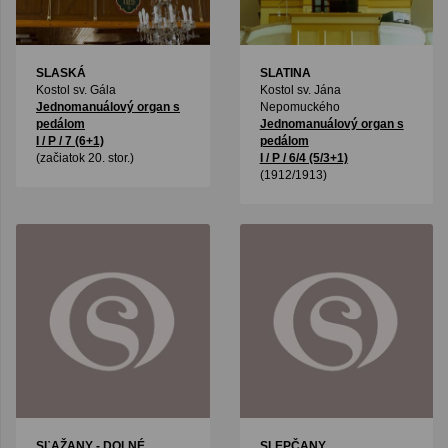
SLASKÁ
SLATINA
Kostol sv. Gála
Kostol sv. Jána
Jednomanuálový organ s
Nepomuckého
pedálom
Jednomanuálový organ s
I / P / 7 (6+1)
pedálom
(začiatok 20. stor.)
I / P / 6/4 (5/3+1)
(1912/1913)
SĽAŽANY - DOLNÉ
SLEPČANY