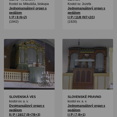
Kostol sv. Mikuláša, biskupa
Kostol sv. Jozefa
Jednomanuálový organ s
Jednomanuálový organ s
pedálom
pedálom
I / P / 8 (6+2)
I / P / 11/8 (9/7+2/1)
(1942)
(1926)
SLOVENSKÁ VES
SLOVENSKÉ PRAVNO
kostol ev. a. v.
kostol ev. a. v.
Dvojmanuálový organ s
Jednomanuálový organ s
pedálom
pedálom
II / P / 18/17 (8+7/6+3)
I / P / 7 (6+1)