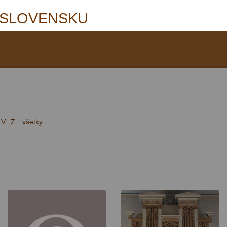
 SLOVENSKU
V
Z
všetky