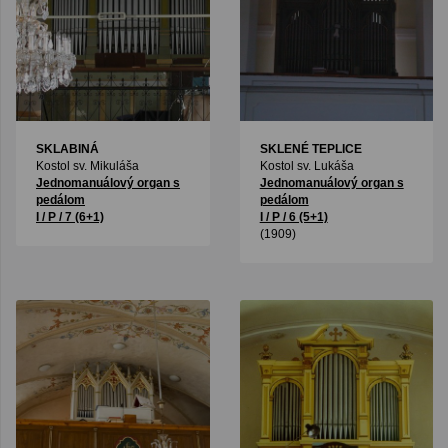
SKLABINÁ
SKLENÉ TEPLICE
Kostol sv. Mikuláša
Kostol sv. Lukáša
Jednomanuálový organ s
Jednomanuálový organ s
pedálom
pedálom
I / P / 7 (6+1)
I / P / 6 (5+1)
(1909)