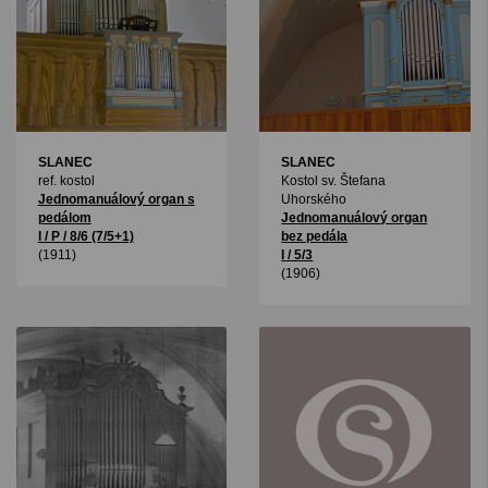
SLANEC
SLANEC
ref. kostol
Kostol sv. Štefana
Jednomanuálový organ s
Uhorského
pedálom
Jednomanuálový organ
I / P / 8/6 (7/5+1)
bez pedála
(1911)
I / 5/3
(1906)