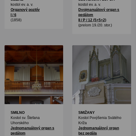
kostol ev. a. v.
kostol ev. a. v.
Organový pozitív
Dvojmanuálový organ s
I / 6
pedálom
(1858)
II / P / 12 (5+5+2)
(prelom 19./20. stor.)
SMILNO
SMIŽANY
Kostol sv. Štefana
Kostol Povýšenia Svätého
Uhorského
Kríža
Jednomanuálový organ s
Jednomanuálový organ
pedálom
bez pedála