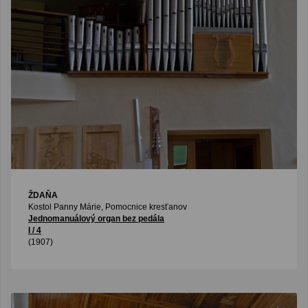
ŽDAŇA
Kostol Panny Márie, Pomocnice kresťanov
Jednomanuálový organ bez pedála
I / 4
(1907)