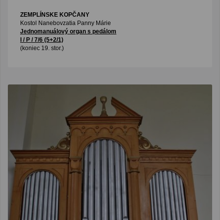
ZEMPLÍNSKE KOPČANY
Kostol Nanebovzatia Panny Márie
Jednomanuálový organ s pedálom
I / P / 7/6 (5+2/1)
(koniec 19. stor.)