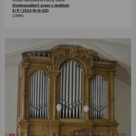
Kostol Navštívenia Panny Márie
Dvojmanuálový organ s pedálom
II / P / 15/14 (6+6+3/2)
(1986)