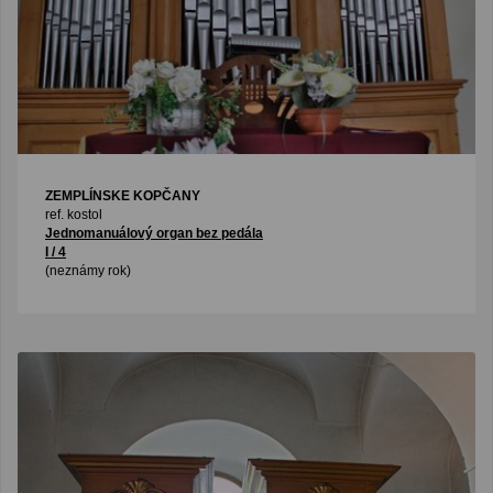
ZEMPLÍNSKE KOPČANY
ref. kostol
Jednomanuálový organ bez pedála
I / 4
(neznámy rok)