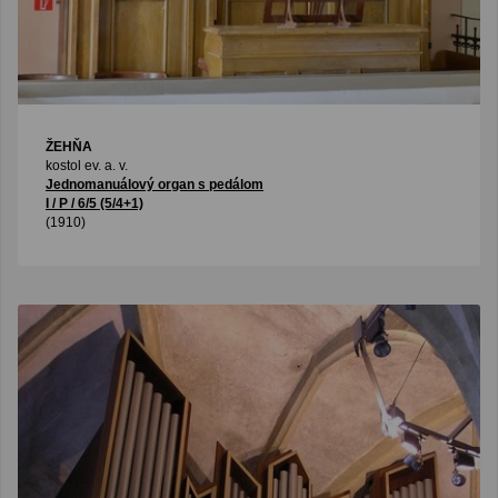
ŽEHŇA
kostol ev. a. v.
Jednomanuálový organ s pedálom
I / P / 6/5 (5/4+1)
(1910)