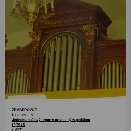
ŽEMBEROVCE
kostol ev. a. v.
Jednomanuálový organ s priveseným pedálom
I / (P) / 5
(1897)