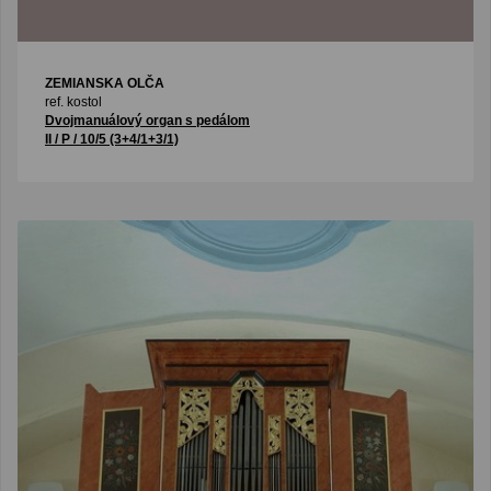
ZEMIANSKA OLČA
ref. kostol
Dvojmanuálový organ s pedálom
II / P / 10/5 (3+4/1+3/1)