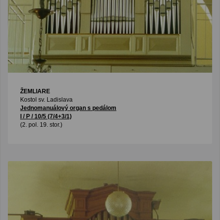
ŽEMLIARE
Kostol sv. Ladislava
Jednomanuálový organ s pedálom
I / P / 10/5 (7/4+3/1)
(2. pol. 19. stor.)