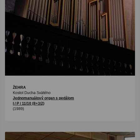
ŽEHRA
Kostol Ducha Svätého
Jednomanuálový organ s pedálom
I / P / 11/10 (8+3/2)
(1989)