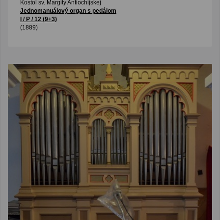
Kostol sv. Margity Antiochijskej
Jednomanuálový organ s pedálom
I / P / 12 (9+3)
(1889)