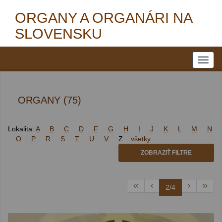
ORGANY A ORGANÁRI NA
SLOVENSKU
ORGANY (75)
Lokalita:
A
B
C
D
F
G
H
I
J
K
L
M
N
O
P
R
S
T
U
V
Z
všetky
ZOBRAZIŤ FILTRE
2/4