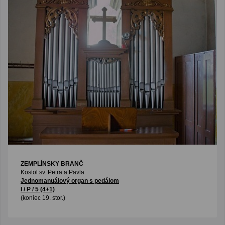
ZEMPLÍNSKY BRANČ
Kostol sv. Petra a Pavla
Jednomanuálový organ s pedálom
I / P / 5 (4+1)
(koniec 19. stor.)