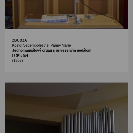
ZBUDZA
Kostol Sedembolestnej Panny Márie
Jednomanuálový organ s priveseným pedálom
I / (P) / 5/4
(1902)