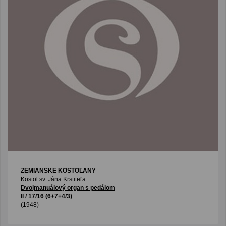
ZEMIANSKE KOSTOĽANY
Kostol sv. Jána Krstiteľa
Dvojmanuálový organ s pedálom
II / 17/16 (6+7+4/3)
(1948)