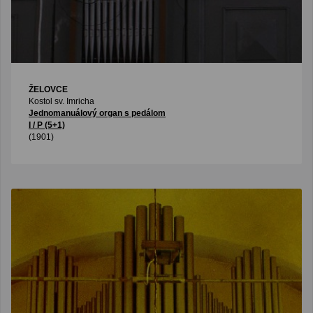
ŽELOVCE
Kostol sv. Imricha
Jednomanuálový organ s pedálom
I / P (5+1)
(1901)