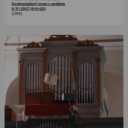
Dvojmanuálový organ s pedálom
II / P / 20/17 (9+6+5/2)
(2009)