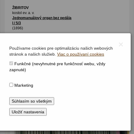
ŽIBRITOV
kostol ev. a. v.
Jednomanuálový organ bez pedála
I / 5/3
(1896)
×
Používame cookies pre optimalizáciu našich webových
stránok a našich služieb.
Viac o používaní cookies
Funkčné (nevyhnutné pre funkčnosť webu, vždy
zapnuté)
Marketing