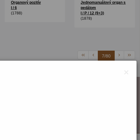
Organový pozitív
Jednomanuálový organ s
I / 6
pedálom
(1788)
I / P / 12 (9+3)
(1878)
7/80
×
O webstránke
Správca obsahu
Technický prevádzkovateľ
Vyhlásenie o prístupnosti
Vyhlásenie o cookies