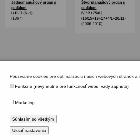
Jednomanuálový organ s
Štvormanuálový organ s
pedálom
pedálom
I / P / 7 (6+1)
IV / P / 75/62
(1867)
(16/15+18+17+4/1+20/11)
(2006-2010)
Používame cookies pre optimalizáciu našich webových stránok a 
Funkčné (nevyhnutné pre funkčnosť webu, vždy zapnuté)
KONTAKT
Hudobné centrum
Marketing
Michalská 10, 815 36 Bratislava 1
+421 (2) 2047 0111, info@hc.sk
www.hc.sk