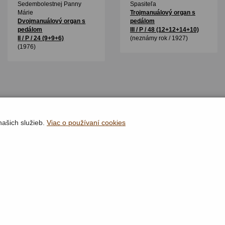
Sedembolestnej Panny
Spasiteľa
Márie
Trojmanuálový organ s
Dvojmanuálový organ s
pedálom
pedálom
III / P / 48 (12+12+14+10)
II / P / 24 (9+9+6)
(neznámy rok / 1927)
(1976)
našich služieb.
Viac o používaní cookies
Rýchla navigácia
Lokality
Organy
Organári
Textová verzia