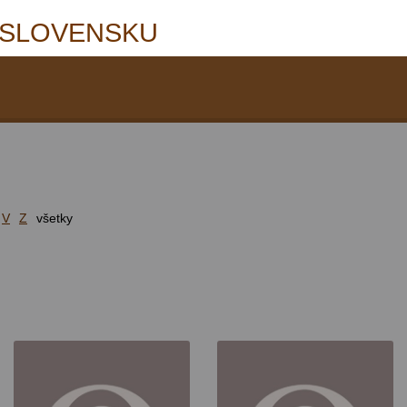
 SLOVENSKU
V
Z
všetky