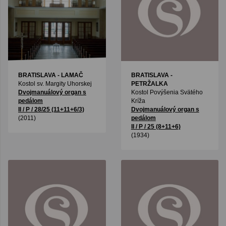
BRATISLAVA - LAMAČ
BRATISLAVA -
Kostol sv. Margity Uhorskej
PETRŽALKA
Dvojmanuálový organ s
Kostol Povýšenia Svätého
pedálom
Kríža
II / P / 28/25 (11+11+6/3)
Dvojmanuálový organ s
(2011)
pedálom
II / P / 25 (8+11+6)
(1934)