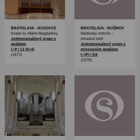
BRATISLAVA - RUSOVCE
BRATISLAVA - RUŽINOV
Kostol sv. Márie Magdalény
Martinský cintorín –
Jednomanuálový organ s
obradná sieň
pedálom
Jednomanuálový organ s
I / P / 13 (9+4)
priveseným pedálom
(1872)
I / (P) / 5/4
(1976)