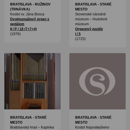
BRATISLAVA - RUŽINOV
BRATISLAVA - STARÉ
(TRNÁVKA)
MESTO
Kostol sv. Jána Bosca
Slovenské národné
Dvojmanuálový organ s
múzeum – Hudobné
pedálom
múzeum
II / P / 18 (7+7+4)
Organový pozitív
(1976)
I / 5
(1725)
BRATISLAVA - STARÉ
BRATISLAVA - STARÉ
MESTO
MESTO
Bratislavský hrad – Kaplnka
Kostol Najsvätejšieho