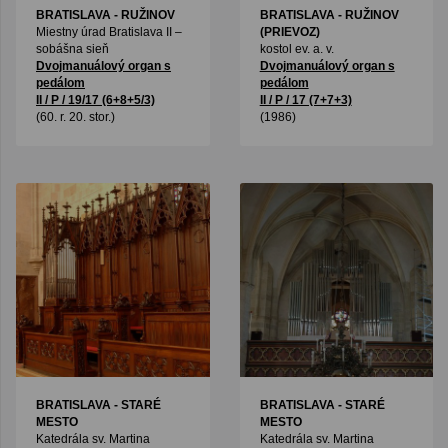
BRATISLAVA - RUŽINOV
BRATISLAVA - RUŽINOV
Miestny úrad Bratislava II –
(PRIEVOZ)
sobášna sieň
kostol ev. a. v.
Dvojmanuálový organ s
Dvojmanuálový organ s
pedálom
pedálom
II / P / 19/17 (6+8+5/3)
II / P / 17 (7+7+3)
(60. r. 20. stor.)
(1986)
BRATISLAVA - STARÉ
BRATISLAVA - STARÉ
MESTO
MESTO
Katedrála sv. Martina
Katedrála sv. Martina