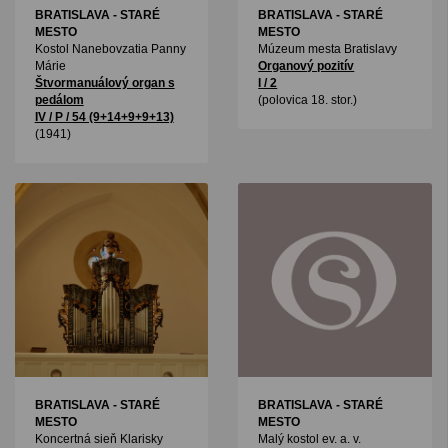
BRATISLAVA - STARÉ
BRATISLAVA - STARÉ
MESTO
MESTO
Kostol Nanebovzatia Panny
Múzeum mesta Bratislavy
Márie
Organový pozitív
Štvormanuálový organ s
I / 2
pedálom
(polovica 18. stor.)
IV / P / 54 (9+14+9+9+13)
(1941)
BRATISLAVA - STARÉ
BRATISLAVA - STARÉ
MESTO
MESTO
Koncertná sieň Klarisky
Malý kostol ev. a. v.