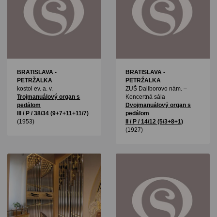
BRATISLAVA -
BRATISLAVA -
PETRŽALKA
PETRŽALKA
kostol ev. a. v.
ZUŠ Daliborovo nám. –
Trojmanuálový organ s
Koncertná sála
pedálom
Dvojmanuálový organ s
III / P / 38/34 (9+7+11+11/7)
pedálom
(1953)
II / P / 14/12 (5/3+8+1)
(1927)