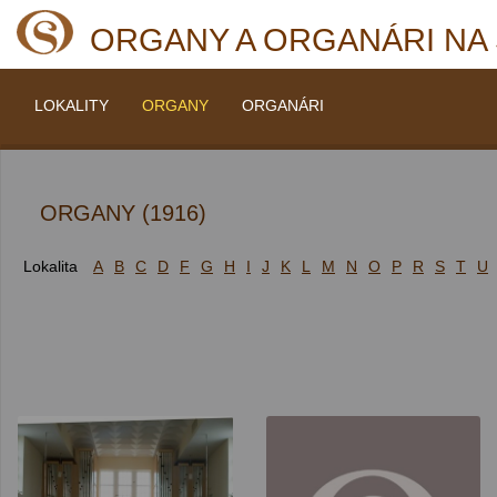
ORGANY A ORGANÁRI NA
LOKALITY
ORGANY
ORGANÁRI
ORGANY (1916)
Lokalita
A
B
C
D
F
G
H
I
J
K
L
M
N
O
P
R
S
T
U