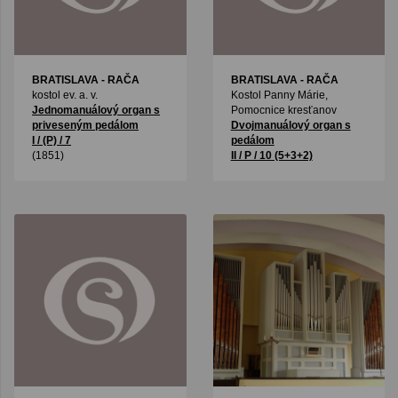
BRATISLAVA - RAČA
BRATISLAVA - RAČA
kostol ev. a. v.
Kostol Panny Márie,
Jednomanuálový organ s
Pomocnice kresťanov
priveseným pedálom
Dvojmanuálový organ s
I / (P) / 7
pedálom
(1851)
II / P / 10 (5+3+2)