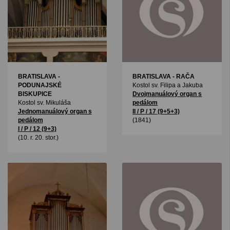
BRATISLAVA -
BRATISLAVA - RAČA
PODUNAJSKÉ
Kostol sv. Filipa a Jakuba
BISKUPICE
Dvojmanuálový organ s
Kostol sv. Mikuláša
pedálom
Jednomanuálový organ s
II / P / 17 (9+5+3)
pedálom
(1841)
I / P / 12 (9+3)
(10. r. 20. stor.)