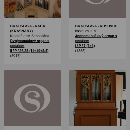
BRATISLAVA - RAČA
BRATISLAVA - RUSOVCE
(KRASŇANY)
kostol ev. a. v.
Katedrála sv. Šebastiána
Jednomanuálový organ s
Dvojmanuálový organ s
pedálom
pedálom
I / P / 7 (6+1)
II / P / 26/25 (11+10+5/4)
(1885)
(2017)