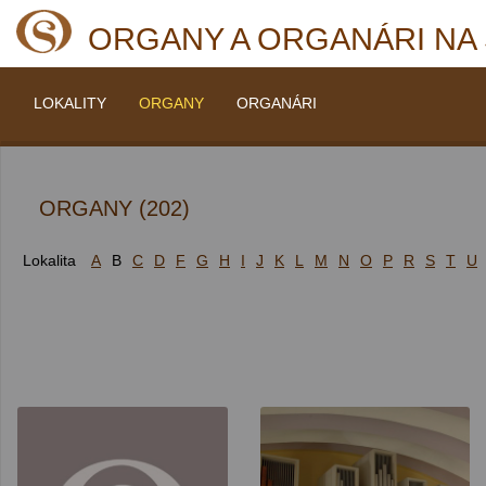
ORGANY A ORGANÁRI NA
LOKALITY
ORGANY
ORGANÁRI
ORGANY (202)
Lokalita
A
B
C
D
F
G
H
I
J
K
L
M
N
O
P
R
S
T
U