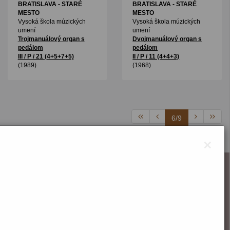
BRATISLAVA - STARÉ
BRATISLAVA - STARÉ
MESTO
MESTO
Vysoká škola múzických
Vysoká škola múzických
umení
umení
Trojmanuálový organ s
Dvojmanuálový organ s
pedálom
pedálom
III / P / 21 (4+5+7+5)
II / P / 11 (4+4+3)
(1989)
(1968)
6/9
×
O webstránke
Správca obsahu
Technický prevádzkovateľ
Vyhlásenie o prístupnosti
Vyhlásenie o cookies