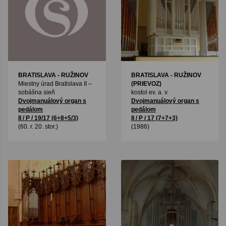
BRATISLAVA - RUŽINOV
BRATISLAVA - RUŽINOV
Miestny úrad Bratislava II –
(PRIEVOZ)
sobášna sieň
kostol ev. a. v.
Dvojmanuálový organ s
Dvojmanuálový organ s
pedálom
pedálom
II / P / 19/17 (6+8+5/3)
II / P / 17 (7+7+3)
(60. r. 20. stor.)
(1986)