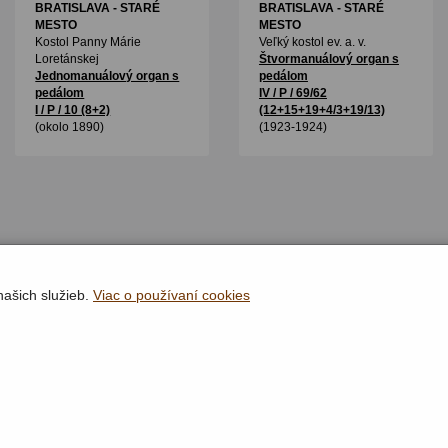
BRATISLAVA - STARÉ
BRATISLAVA - STARÉ
MESTO
MESTO
Kostol Panny Márie
Veľký kostol ev. a. v.
Loretánskej
Štvormanuálový organ s
Jednomanuálový organ s
pedálom
pedálom
IV / P / 69/62
I / P / 10 (8+2)
(12+15+19+4/3+19/13)
(okolo 1890)
(1923-1924)
našich služieb.
Viac o používaní cookies
Rýchla navigácia
Lokality
Organy
Organári
Textová verzia