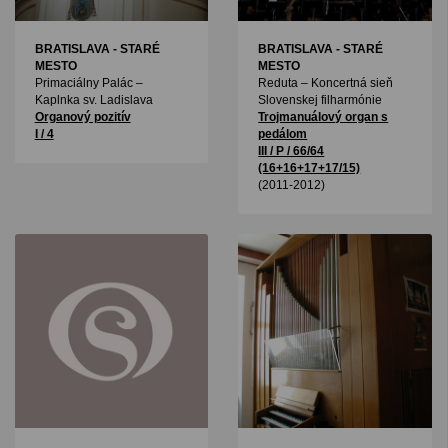
BRATISLAVA - STARÉ
BRATISLAVA - STARÉ
MESTO
MESTO
Primaciálny Palác –
Reduta – Koncertná sieň
Kaplnka sv. Ladislava
Slovenskej filharmónie
Organový pozitív
Trojmanuálový organ s
I / 4
pedálom
III / P / 66/64
(16+16+17+17/15)
(2011-2012)