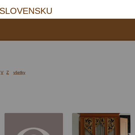
 SLOVENSKU
V
Z
všetky