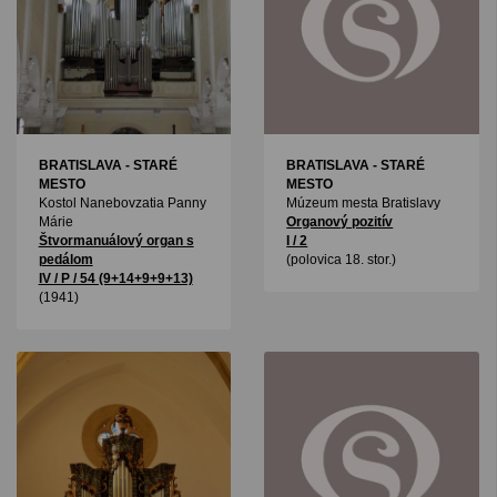
BRATISLAVA - STARÉ
BRATISLAVA - STARÉ
MESTO
MESTO
Kostol Nanebovzatia Panny
Múzeum mesta Bratislavy
Márie
Organový pozitív
Štvormanuálový organ s
I / 2
pedálom
(polovica 18. stor.)
IV / P / 54 (9+14+9+9+13)
(1941)