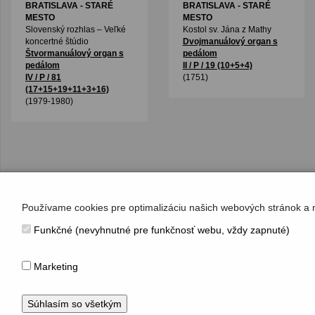
BRATISLAVA - STARÉ
BRATISLAVA - STARÉ
MESTO
MESTO
Slovenský rozhlas – Veľké
Kostol sv. Jána z Mathy
koncertné štúdio
Dvojmanuálový organ s
Štvormanuálový organ s
pedálom
pedálom
II / P / 19 (10+5+4)
IV / P / 81
(1751)
(17+15+19+11+3+16)
(1979-1980)
Používame cookies pre optimalizáciu našich webových stránok a 
Funkčné (nevyhnutné pre funkčnosť webu, vždy zapnuté)
KONTAKT
Hudobné centrum
Marketing
Michalská 10, 815 36 Bratislava 1
+421 (2) 2047 0111, info@hc.sk
www.hc.sk