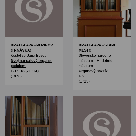
BRATISLAVA - RUŽINOV
BRATISLAVA - STARÉ
(TRNÁVKA)
MESTO
Kostol sv. Jána Bosca
Slovenské národné
Dvojmanuálový organ s
múzeum – Hudobné
pedálom
múzeum
II / P / 18 (7+7+4)
Organový pozitív
(1976)
I / 5
(1725)