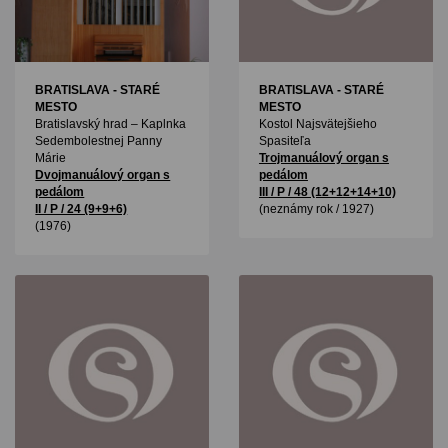
BRATISLAVA - STARÉ
BRATISLAVA - STARÉ
MESTO
MESTO
Bratislavský hrad – Kaplnka
Kostol Najsvätejšieho
Sedembolestnej Panny
Spasiteľa
Márie
Trojmanuálový organ s
Dvojmanuálový organ s
pedálom
pedálom
III / P / 48 (12+12+14+10)
II / P / 24 (9+9+6)
(neznámy rok / 1927)
(1976)