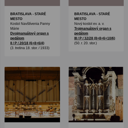
BRATISLAVA - STARÉ
BRATISLAVA - STARÉ
MESTO
MESTO
Kostol Navštívenia Panny
Nový kostol ev. a. v.
Márie
Trojmanuálový organ s
Dvojmanuálový organ s
pedálom
pedálom
III / P / 32/28 (8+8+6+10/6)
II / P / 20/18 (6+8+6/4)
(50. r. 20. stor.)
(3. tretina 18. stor. / 1933)