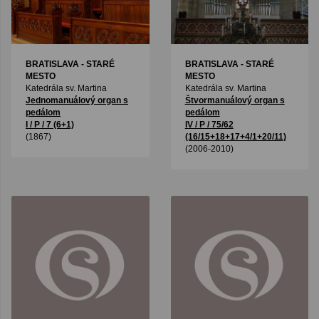
BRATISLAVA - STARÉ
BRATISLAVA - STARÉ
MESTO
MESTO
Katedrála sv. Martina
Katedrála sv. Martina
Jednomanuálový organ s
Štvormanuálový organ s
pedálom
pedálom
I / P / 7 (6+1)
IV / P / 75/62
(1867)
(16/15+18+17+4/1+20/11)
(2006-2010)