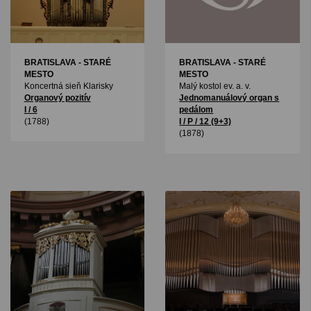
BRATISLAVA - STARÉ
BRATISLAVA - STARÉ
MESTO
MESTO
Koncertná sieň Klarisky
Malý kostol ev. a. v.
Organový pozitív
Jednomanuálový organ s
I / 6
pedálom
(1788)
I / P / 12 (9+3)
(1878)