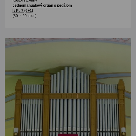
Kostol sv. Anny
Jednomanuálový organ s pedálom
I / P / 7 (6+1)
(80. r. 20. stor.)