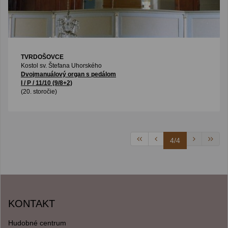
TVRDOŠOVCE
Kostol sv. Štefana Uhorského
Dvojmanuálový organ s pedálom
I / P / 11/10 (9/8+2)
(20. storočie)
4/4
KONTAKT
Hudobné centrum