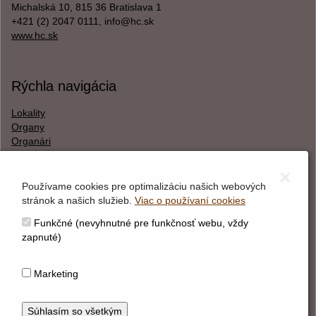
Michalská 10, 815 36 Bratislava 1
+421 (2) 2047 0111, info@hc.sk
www.hc.sk
Rýchla navigácia
Lokality
Organy
Organári
Textová verzia
×
Používame cookies pre optimalizáciu našich webových
stránok a našich služieb.
Viac o používaní cookies
O webstránke
Funkčné (nevyhnutné pre funkčnosť webu, vždy
Správca obsahu
zapnuté)
Technický prevádzkovateľ
Vyhlásenie o prístupnosti
Marketing
Vyhlásenie o cookies