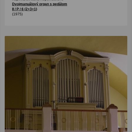
Dvojmanuálový organ s pedálom
II / P / 6 (2+3+1)
(1975)