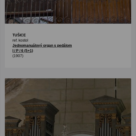
TUŠICE
ref. kostol
Jednomanuálový organ s pedálom
I / P / 6 (5+1)
(1907)