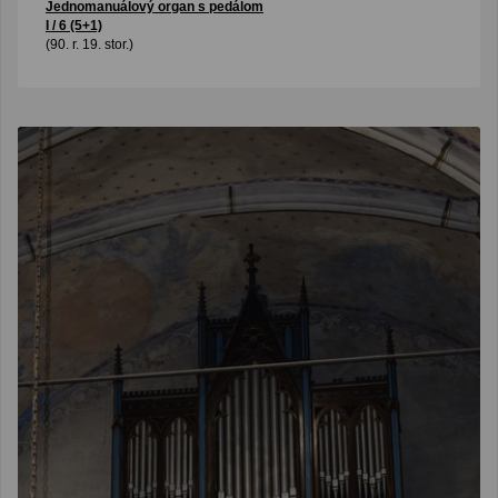
Jednomanuálový organ s pedálom
I / 6 (5+1)
(90. r. 19. stor.)