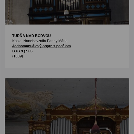
TURŇA NAD BODVOU
Kostol Nanebovzatia Panny Márie
Jednomanuálový organ s pedálom
I / P / 9 (7+2)
(1889)