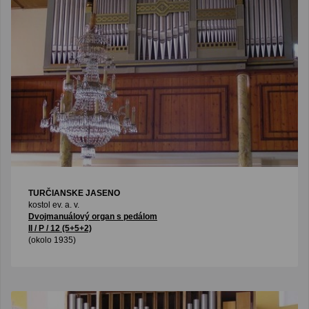
TURČIANSKE JASENO
kostol ev. a. v.
Dvojmanuálový organ s pedálom
II / P / 12 (5+5+2)
(okolo 1935)