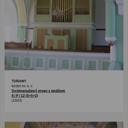
TURANY
kostol ev. a. v.
Dvojmanuálový organ s pedálom
II / P / 12 (5+5+2)
(1933)