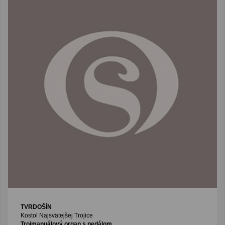
TVRDOŠÍN
Kostol Najsvätejšej Trojice
Trojmanuálový organ s pedálom