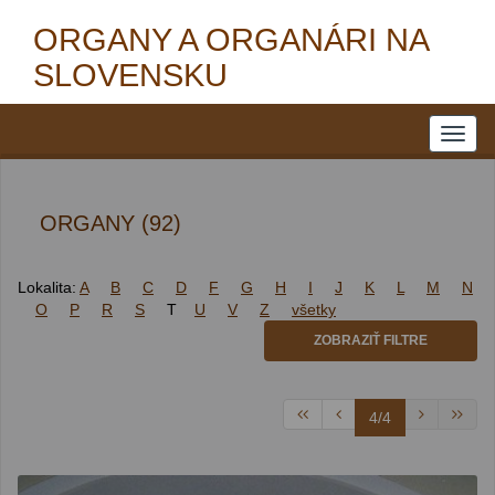
ORGANY A ORGANÁRI NA
SLOVENSKU
ORGANY (92)
Lokalita:
A
B
C
D
F
G
H
I
J
K
L
M
N
O
P
R
S
T
U
V
Z
všetky
ZOBRAZIŤ FILTRE
4/4