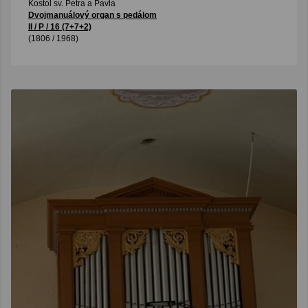
Kostol sv. Petra a Pavla
Dvojmanuálový organ s pedálom
II / P / 16 (7+7+2)
(1806 / 1968)