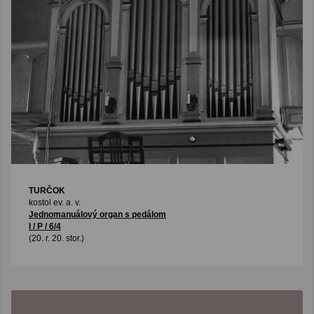
TURČOK
kostol ev. a. v.
Jednomanuálový organ s pedálom
I / P / 6/4
(20. r. 20. stor.)