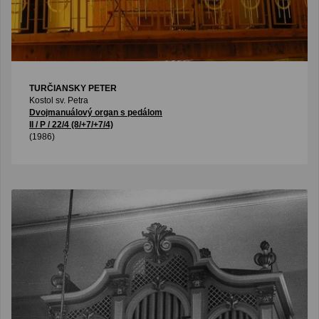
TURČIANSKY PETER
Kostol sv. Petra
Dvojmanuálový organ s pedálom
II / P / 22/4 (8/+7/+7/4)
(1986)