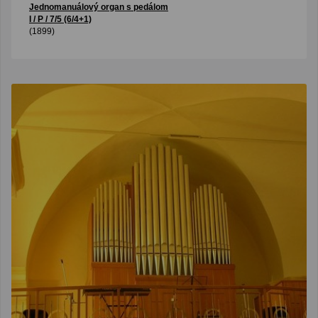
Jednomanuálový organ s pedálom
I / P / 7/5 (6/4+1)
(1899)