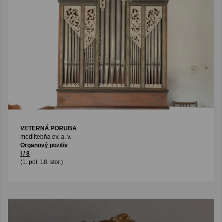
VETERNÁ PORUBA
modlitebňa ev. a. v.
Organový pozitív
I / 8
(1. pol. 18. stor.)