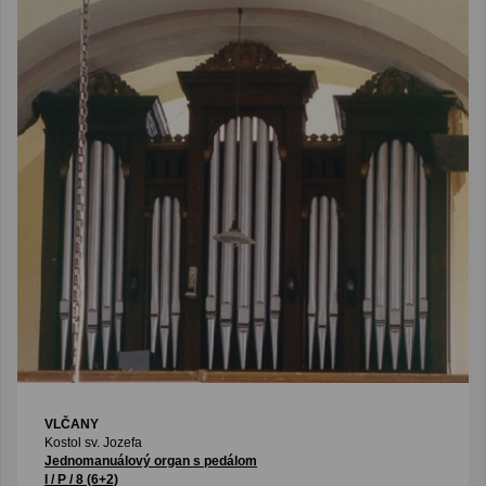
VLČANY
Kostol sv. Jozefa
Jednomanuálový organ s pedálom
I / P / 8 (6+2)