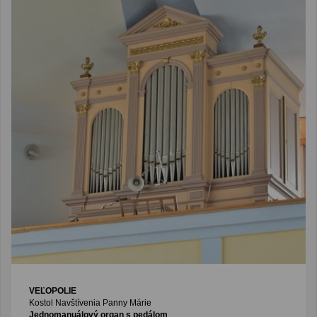
VEĽOPOLIE
Kostol Navštívenia Panny Márie
Jednomanuálový organ s pedálom