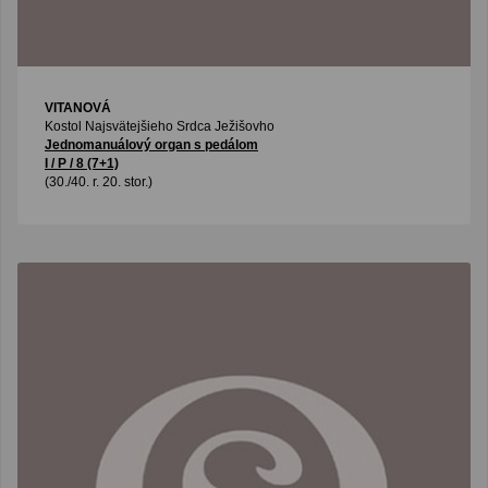
VITANOVÁ
Kostol Najsvätejšieho Srdca Ježišovho
Jednomanuálový organ s pedálom
I / P / 8 (7+1)
(30./40. r. 20. stor.)