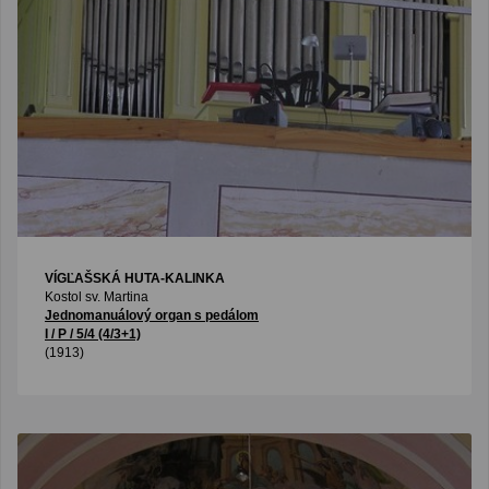
VÍGĽAŠSKÁ HUTA-KALINKA
Kostol sv. Martina
Jednomanuálový organ s pedálom
I / P / 5/4 (4/3+1)
(1913)