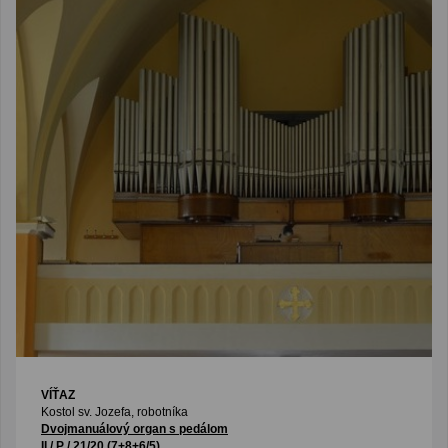
VÍŤAZ
Kostol sv. Jozefa, robotníka
Dvojmanuálový organ s pedálom
II / P / 21/20 (7+8+6/5)