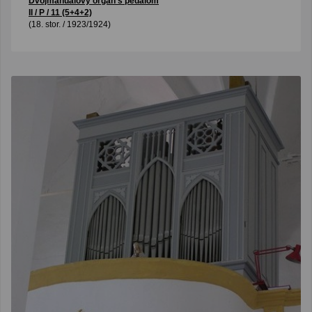
Dvojmanuálový organ s pedálom
II / P / 11 (5+4+2)
(18. stor. / 1923/1924)