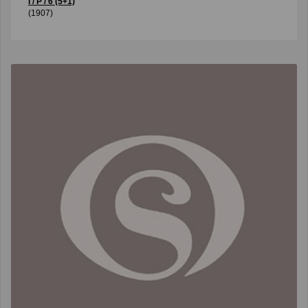
I / P / 6 (5+1)
(1907)