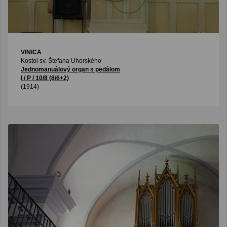
VINICA
Kostol sv. Štefana Uhorského
Jednomanuálový organ s pedálom
I / P / 10/8 (8/6+2)
(1914)