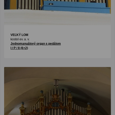
VEĽKÝ LOM
kostol ev. a. v.
Jednomanuálový organ s pedálom
I / P / 8 (6+2)