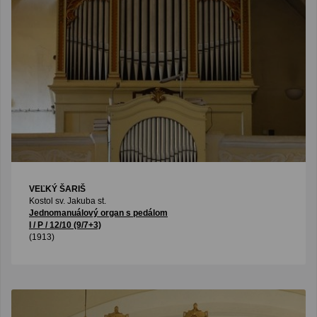
VEĽKÝ ŠARIŠ
Kostol sv. Jakuba st.
Jednomanuálový organ s pedálom
I / P / 12/10 (9/7+3)
(1913)