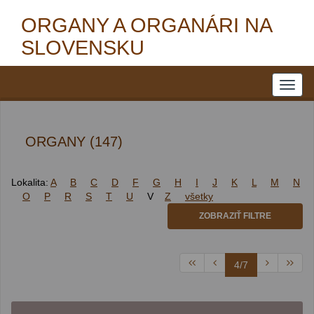
ORGANY A ORGANÁRI NA
SLOVENSKU
ORGANY (147)
Lokalita:
A
B
C
D
F
G
H
I
J
K
L
M
N
O
P
R
S
T
U
V
Z
všetky
ZOBRAZIŤ FILTRE
4/7