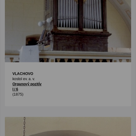
VLACHOVO
kostol ev. a. v.
Organový pozitív
I / 6
(1875)