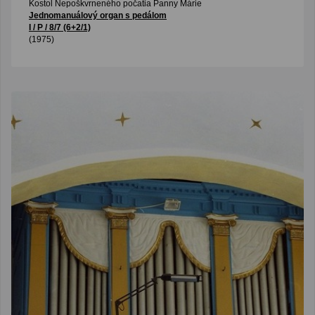
Kostol Nepoškvrneného počatia Panny Márie
Jednomanuálový organ s pedálom
I / P / 8/7 (6+2/1)
(1975)