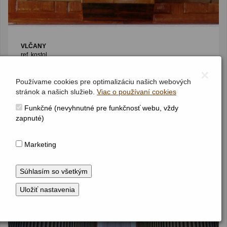
VLČANY
ref. kostol
Jednomanuálový organ s pedálom
×
I / P / 9 (7+2)
(1901)
Používame cookies pre optimalizáciu našich webových
stránok a našich služieb.
Viac o používaní cookies
Funkčné (nevyhnutné pre funkčnosť webu, vždy
zapnuté)
Marketing