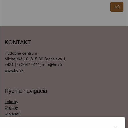
1/0
KONTAKT
Hudobné centrum
Michalská 10, 815 36 Bratislava 1
+421 (2) 2047 0111, info@hc.sk
www.hc.sk
Rýchla navigácia
Lokality
Organy
Organári
Textová verzia