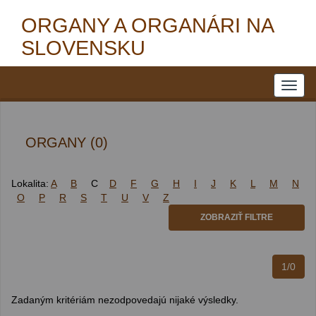
ORGANY A ORGANÁRI NA
SLOVENSKU
ORGANY (0)
Lokalita:
A
B
C
D
F
G
H
I
J
K
L
M
N
O
P
R
S
T
U
V
Z
ZOBRAZIŤ FILTRE
1/0
Zadaným kritériám nezodpovedajú nijaké výsledky.