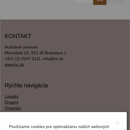
4/4
KONTAKT
Hudobné centrum
Michalská 10, 815 36 Bratislava 1
+421 (2) 2047 0111, info@hc.sk
www.hc.sk
Rýchla navigácia
Lokality
Organy
Organári
Textová verzia
×
Používame cookies pre optimalizáciu našich webových