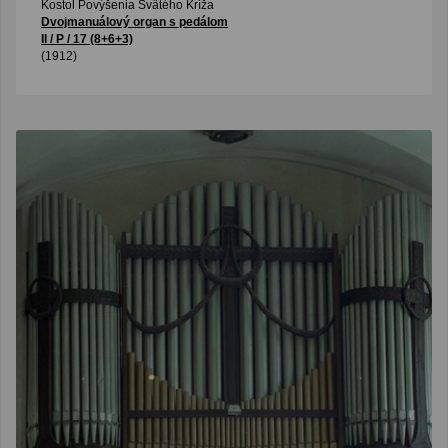
Kostol Povýšenia Svätého Kríža
Dvojmanuálový organ s pedálom
II / P / 17 (8+6+3)
(1912)