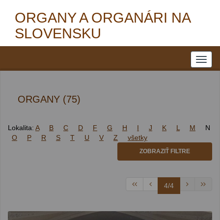
ORGANY A ORGANÁRI NA
SLOVENSKU
ORGANY (75)
Lokalita:
A
B
C
D
F
G
H
I
J
K
L
M
N
O
P
R
S
T
U
V
Z
všetky
ZOBRAZIŤ FILTRE
4/4