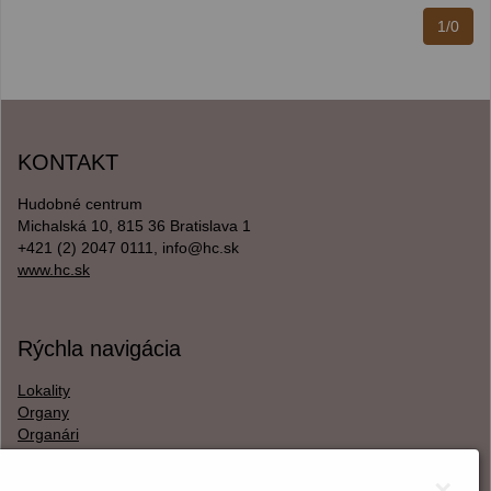
1/0
KONTAKT
Hudobné centrum
Michalská 10, 815 36 Bratislava 1
+421 (2) 2047 0111, info@hc.sk
www.hc.sk
Rýchla navigácia
Lokality
Organy
Organári
Textová verzia