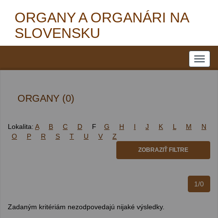
ORGANY A ORGANÁRI NA
SLOVENSKU
ORGANY (0)
Lokalita:
A
B
C
D
F
G
H
I
J
K
L
M
N
O
P
R
S
T
U
V
Z
ZOBRAZIŤ FILTRE
1/0
Zadaným kritériám nezodpovedajú nijaké výsledky.