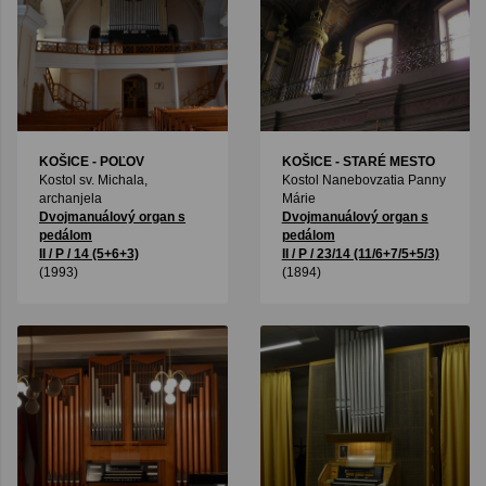
KOŠICE - POĽOV
KOŠICE - STARÉ MESTO
Kostol sv. Michala,
Kostol Nanebovzatia Panny
archanjela
Márie
Dvojmanuálový organ s
Dvojmanuálový organ s
pedálom
pedálom
II / P / 14 (5+6+3)
II / P / 23/14 (11/6+7/5+5/3)
(1993)
(1894)