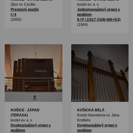
Zbor sv. Cecílie
kostol ev. a. v.
Prenosný pozitív
Jednomanuálový organ s
I / 4
pedálom
(2005)
II / P / 23/17 (10/8+8/6+5/3)
(1904)
KOŠICE - ZÁPAD
KOŠICKÁ BELÁ
(TERASA)
Kostol Narodenia sv. Jána
kostol ev. a. v.
Krstiteľa
Dvojmanuálový organ s
Dvojmanuálový organ s
pedálom
pedálom