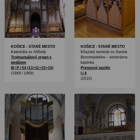
KOŠICE - STARÉ MESTO
KOŠICE - STARÉ MESTO
Katedrála sv. Alžbety
Kňazský seminár sv. Karola
Trojmanuálový organ s
Boromejského – seminárna
pedálom
kaplnka
III / P / 54 (13+11+15+15)
Prenosný pozitív
(1869 / 1969)
I / 4
(2010)