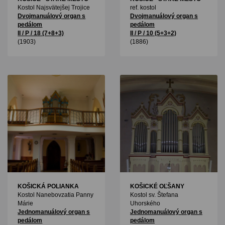
Kostol Najsvätejšej Trojice
ref. kostol
Dvojmanuálový organ s
Dvojmanuálový organ s
pedálom
pedálom
II / P / 18 (7+8+3)
II / P / 10 (5+3+2)
(1903)
(1886)
KOŠICKÁ POLIANKA
KOŠICKÉ OĽŠANY
Kostol Nanebovzatia Panny
Kostol sv. Štefana
Márie
Uhorského
Jednomanuálový organ s
Jednomanuálový organ s
pedálom
pedálom