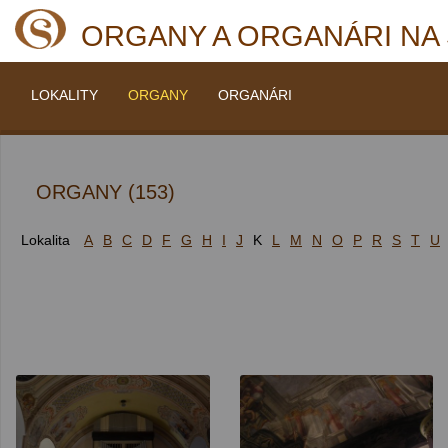
ORGANY A ORGANÁRI NA
LOKALITY
ORGANY
ORGANÁRI
ORGANY (153)
Lokalita
A
B
C
D
F
G
H
I
J
K
L
M
N
O
P
R
S
T
U