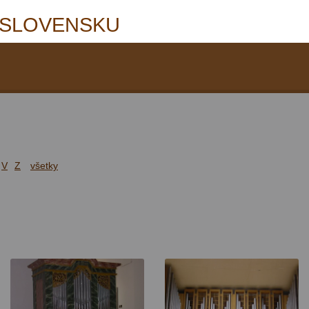
 SLOVENSKU
V
Z
všetky