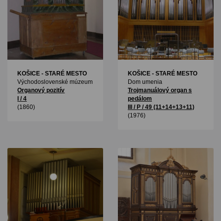
KOŠICE - STARÉ MESTO
KOŠICE - STARÉ MESTO
Východoslovenské múzeum
Dom umenia
Organový pozitív
Trojmanuálový organ s
I / 4
pedálom
(1860)
III / P / 49 (11+14+13+11)
(1976)