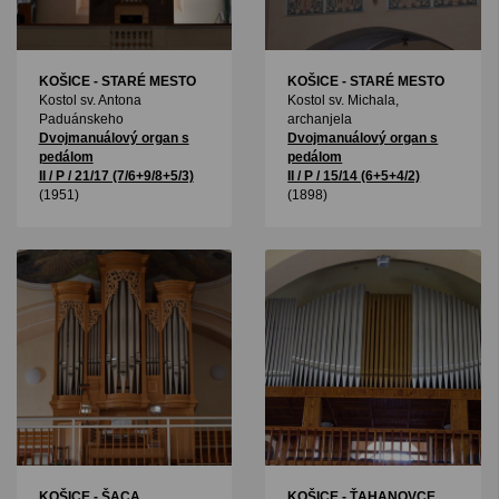
KOŠICE - STARÉ MESTO
KOŠICE - STARÉ MESTO
Kostol sv. Antona
Kostol sv. Michala,
Paduánskeho
archanjela
Dvojmanuálový organ s
Dvojmanuálový organ s
pedálom
pedálom
II / P / 21/17 (7/6+9/8+5/3)
II / P / 15/14 (6+5+4/2)
(1951)
(1898)
KOŠICE - ŠACA
KOŠICE - ŤAHANOVCE