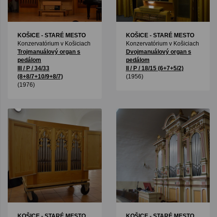
KOŠICE - STARÉ MESTO
KOŠICE - STARÉ MESTO
Konzervatórium v Košiciach
Konzervatórium v Košiciach
Trojmanuálový organ s
Dvojmanuálový organ s
pedálom
pedálom
III / P / 34/33
II / P / 18/15 (6+7+5/2)
(8+8/7+10/9+8/7)
(1956)
(1976)
KOŠICE - STARÉ MESTO
KOŠICE - STARÉ MESTO