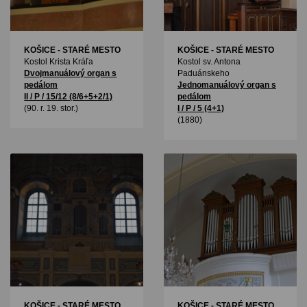
KOŠICE - STARÉ MESTO
KOŠICE - STARÉ MESTO
Kostol Krista Kráľa
Kostol sv. Antona
Dvojmanuálový organ s
Paduánskeho
pedálom
Jednomanuálový organ s
II / P / 15/12 (8/6+5+2/1)
pedálom
(90. r. 19. stor.)
I / P / 5 (4+1)
(1880)
KOŠICE - STARÉ MESTO
KOŠICE - STARÉ MESTO