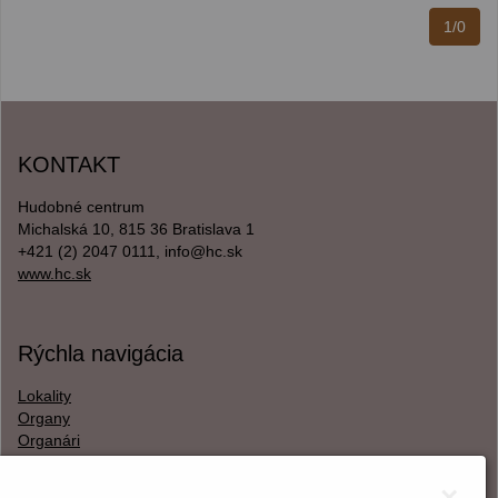
1/0
KONTAKT
Hudobné centrum
Michalská 10, 815 36 Bratislava 1
+421 (2) 2047 0111, info@hc.sk
www.hc.sk
Rýchla navigácia
Lokality
Organy
Organári
Textová verzia