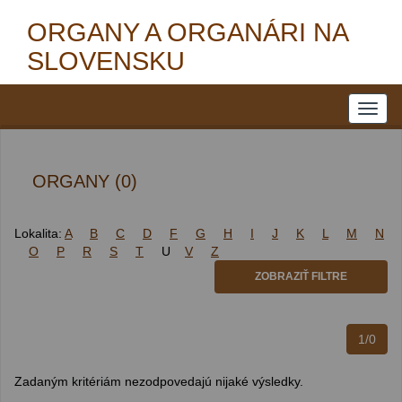
ORGANY A ORGANÁRI NA
SLOVENSKU
ORGANY (0)
Lokalita:
A
B
C
D
F
G
H
I
J
K
L
M
N
O
P
R
S
T
U
V
Z
ZOBRAZIŤ FILTRE
1/0
Zadaným kritériám nezodpovedajú nijaké výsledky.