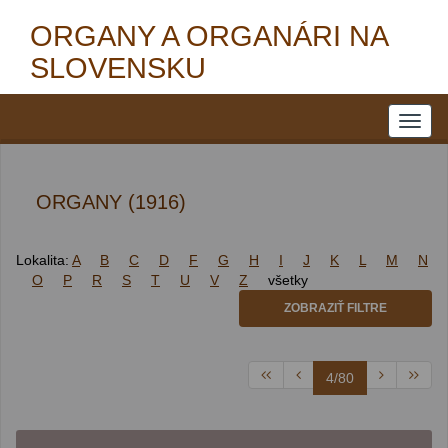
ORGANY A ORGANÁRI NA
SLOVENSKU
ORGANY (1916)
Lokalita:
A
B
C
D
F
G
H
I
J
K
L
M
N
O
P
R
S
T
U
V
Z
všetky
ZOBRAZIŤ FILTRE
4/80