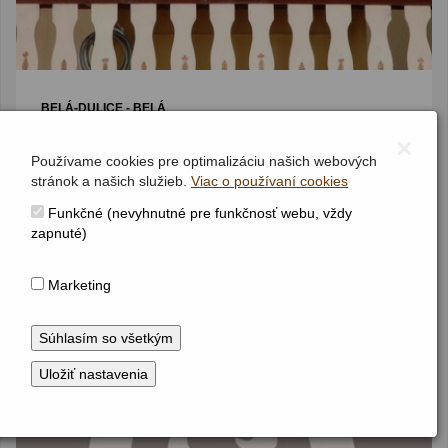
BELÁ-DULICE - BELÁ
Kostol Najsvätejšieho Kristovho Tela
×
Organový pozitív
I / 5
Používame cookies pre optimalizáciu našich webových
(1. pol. 18. stor.)
stránok a našich služieb.
Viac o používaní cookies
Funkčné (nevyhnutné pre funkčnosť webu, vždy
zapnuté)
Marketing