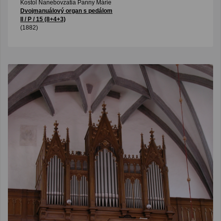
Kostol Nanebovzatia Panny Márie
Dvojmanuálový organ s pedálom
II / P / 15 (8+4+3)
(1882)