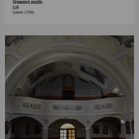
Organový pozitív
I / 6
(okolo 1700)