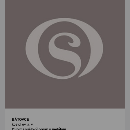
BÁTOVCE
kostol ev. a. v.
Dvojmanuálový organ s pedálom