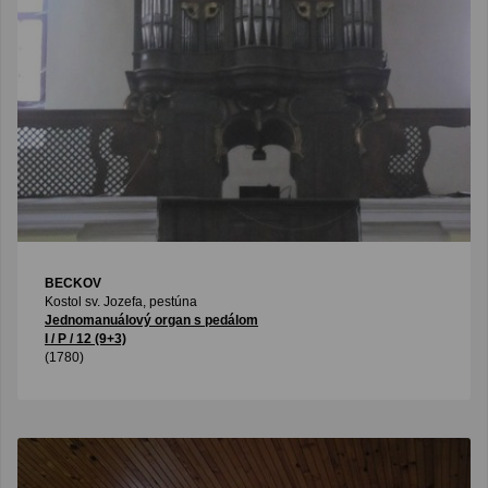
BECKOV
Kostol sv. Jozefa, pestúna
Jednomanuálový organ s pedálom
I / P / 12 (9+3)
(1780)