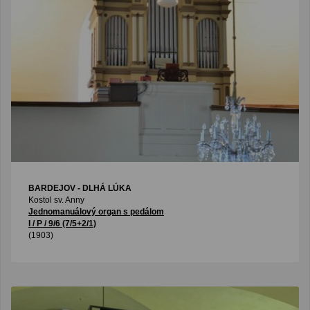
BARDEJOV - DLHÁ LÚKA
Kostol sv. Anny
Jednomanuálový organ s pedálom
I / P / 9/6 (7/5+2/1)
(1903)