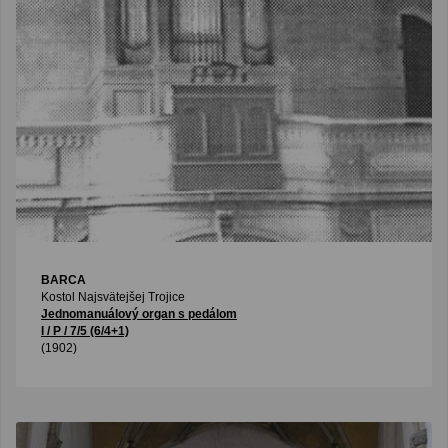
BARCA
Kostol Najsvätejšej Trojice
Jednomanuálový organ s pedálom
I / P / 7/5 (6/4+1)
(1902)