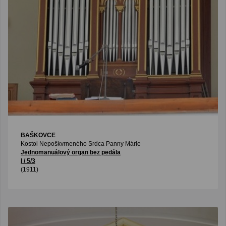
BAŠKOVCE
Kostol Nepoškvrneného Srdca Panny Márie
Jednomanuálový organ bez pedála
I / 5/3
(1911)