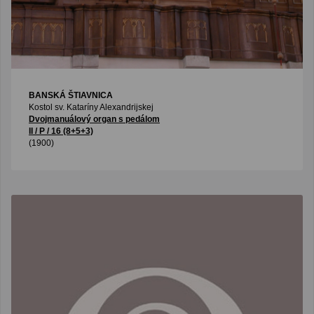
BANSKÁ ŠTIAVNICA
Kostol sv. Kataríny Alexandrijskej
Dvojmanuálový organ s pedálom
II / P / 16 (8+5+3)
(1900)