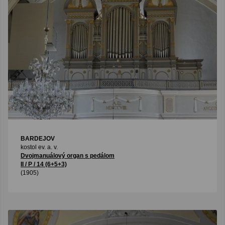
BARDEJOV
kostol ev. a. v.
Dvojmanuálový organ s pedálom
II / P / 14 (6+5+3)
(1905)