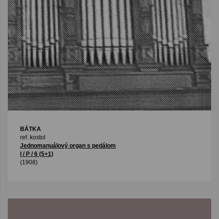
BÁTKA
ref. kostol
Jednomanuálový organ s pedálom
I / P / 6 (5+1)
(1908)