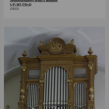
Jednomanuálový organ s pedálom
I / P / 9/7 (7/5+2)
(1912)