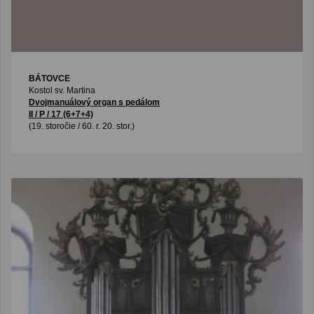
BÁTOVCE
Kostol sv. Martina
Dvojmanuálový organ s pedálom
II / P / 17 (6+7+4)
(19. storočie / 60. r. 20. stor.)