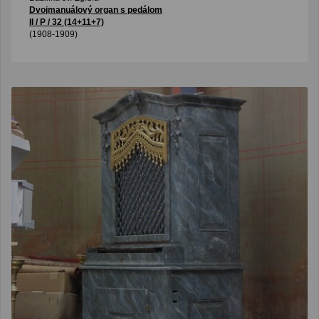
Dvojmanuálový organ s pedálom
II / P / 32 (14+11+7)
(1908-1909)