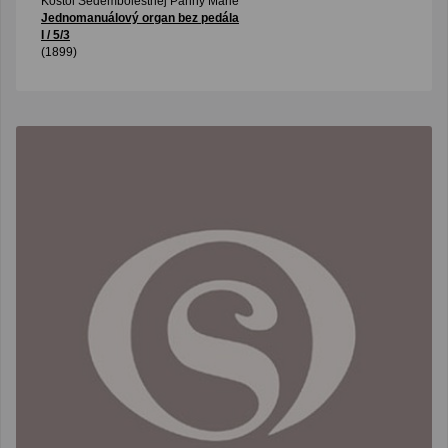
Kostol Sedembolestnej Panny Márie
Jednomanuálový organ bez pedála
I / 5/3
(1899)