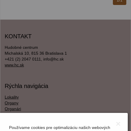
1/1
KONTAKT
Hudobné centrum
Michalská 10, 815 36 Bratislava 1
+421 (2) 2047 0111, info@hc.sk
www.hc.sk
Rýchla navigácia
Lokality
Organy
Organári
Textová verzia
×
Používame cookies pre optimalizáciu našich webových