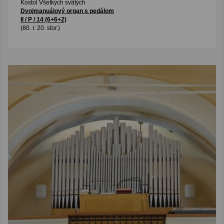
Kostol Všetkých svätých
Dvojmanuálový organ s pedálom
II / P / 14 (6+6+2)
(80. r. 20. stor.)