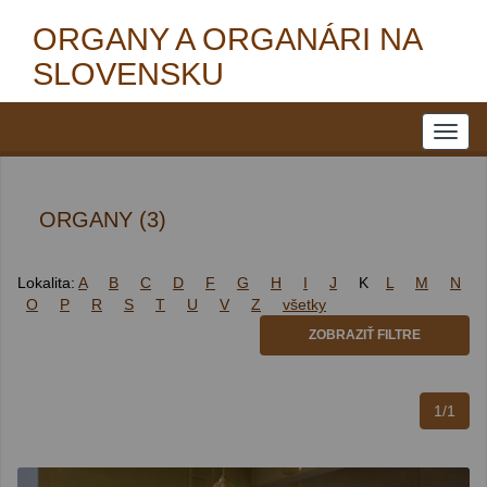
ORGANY A ORGANÁRI NA
SLOVENSKU
ORGANY (3)
Lokalita:
A
B
C
D
F
G
H
I
J
K
L
M
N
O
P
R
S
T
U
V
Z
všetky
ZOBRAZIŤ FILTRE
1/1