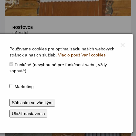
HOSŤOVCE
ref. kostol
Jednomanuálový organ s pedálom
×
I / P / 6/4 (5/3+1)
(1909)
Používame cookies pre optimalizáciu našich webových
stránok a našich služieb.
Viac o používaní cookies
Funkčné (nevyhnutné pre funkčnosť webu, vždy
zapnuté)
Marketing