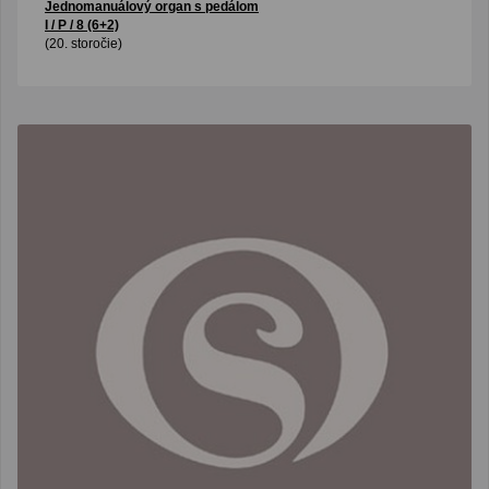
Jednomanuálový organ s pedálom
I / P / 8 (6+2)
(20. storočie)