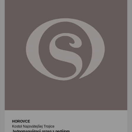
HOROVCE
Kostol Najsvätejšej Trojice
Jednomanuálový organ s pedálom