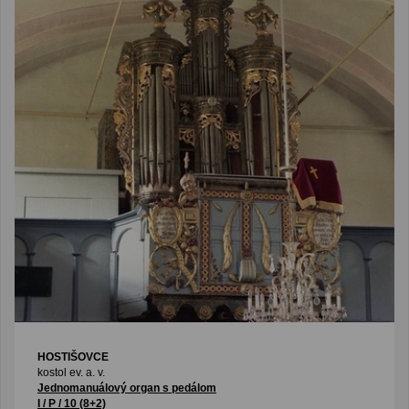
HOSTIŠOVCE
kostol ev. a. v.
Jednomanuálový organ s pedálom
I / P / 10 (8+2)