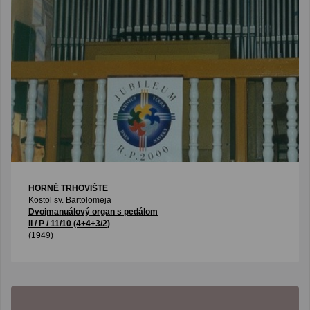
HORNÉ TRHOVIŠTE
Kostol sv. Bartolomeja
Dvojmanuálový organ s pedálom
II / P / 11/10 (4+4+3/2)
(1949)