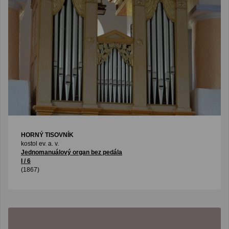
HORNÝ TISOVNÍK
kostol ev. a. v.
Jednomanuálový organ bez pedála
I / 6
(1867)