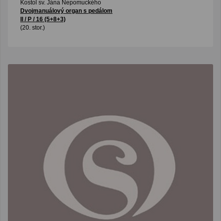
Kostol sv. Jána Nepomuckého
Dvojmanuálový organ s pedálom
II / P / 16 (5+8+3)
(20. stor.)