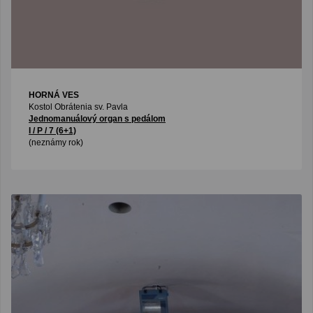
HORNÁ VES
Kostol Obrátenia sv. Pavla
Jednomanuálový organ s pedálom
I / P / 7 (6+1)
(neznámy rok)