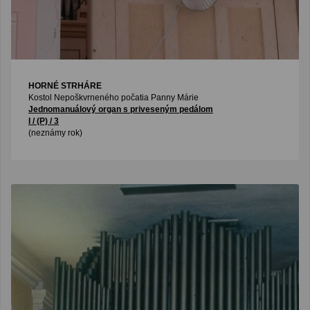
HORNÉ STRHÁRE
Kostol Nepoškvrneného počatia Panny Márie
Jednomanuálový organ s priveseným pedálom
I / (P) / 3
(neznámy rok)