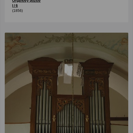
Organový pozitív
I / 6
(1856)