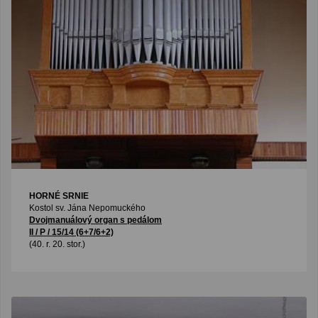
HORNÉ SRNIE
Kostol sv. Jána Nepomuckého
Dvojmanuálový organ s pedálom
II / P / 15/14 (6+7/6+2)
(40. r. 20. stor.)