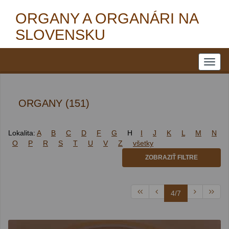
ORGANY A ORGANÁRI NA
SLOVENSKU
ORGANY (151)
Lokalita:
A
B
C
D
F
G
H
I
J
K
L
M
N
O
P
R
S
T
U
V
Z
všetky
ZOBRAZIŤ FILTRE
4/7