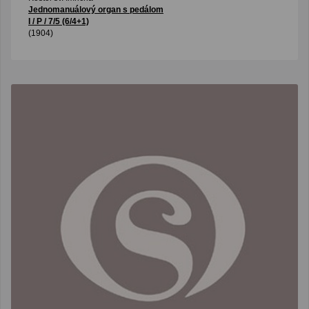
Jednomanuálový organ s pedálom
I / P / 7/5 (6/4+1)
(1904)