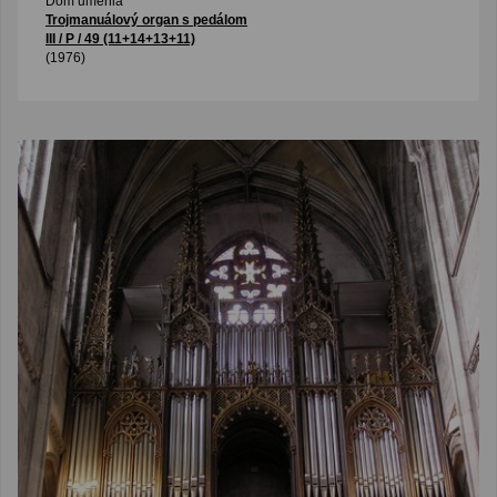
Dom umenia
Trojmanuálový organ s pedálom
III / P / 49 (11+14+13+11)
(1976)