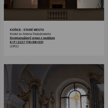
KOŠICE - STARÉ MESTO
Kostol sv. Antona Paduánskeho
Dvojmanuálový organ s pedálom
II / P / 21/17 (7/6+9/8+5/3)
(1951)