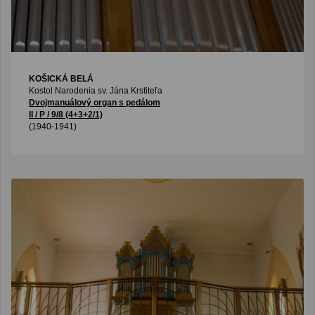
KOŠICKÁ BELÁ
Kostol Narodenia sv. Jána Krstiteľa
Dvojmanuálový organ s pedálom
II / P / 9/8 (4+3+2/1)
(1940-1941)