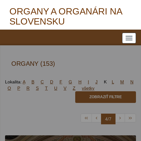
ORGANY A ORGANÁRI NA
SLOVENSKU
ORGANY (153)
Lokalita:
A
B
C
D
F
G
H
I
J
K
L
M
N
O
P
R
S
T
U
V
Z
všetky
ZOBRAZIŤ FILTRE
4/7