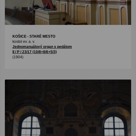
KOŠICE - STARÉ MESTO
kostol ev. a. v.
Jednomanuálový organ s pedálom
II / P / 23/17 (10/8+8/6+5/3)
(1904)