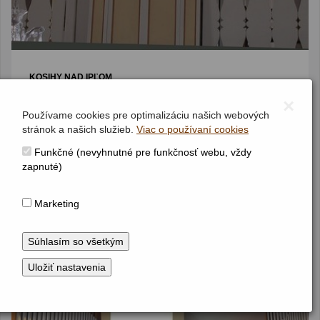
KOSIHY NAD IPĽOM
Kostol sv. Jána Nepomuckého
×
Jednomanuálový organ s pedálom
I / P 5 (4+1)
Používame cookies pre optimalizáciu našich webových
(1911)
stránok a našich služieb.
Viac o používaní cookies
Funkčné (nevyhnutné pre funkčnosť webu, vždy
zapnuté)
Marketing