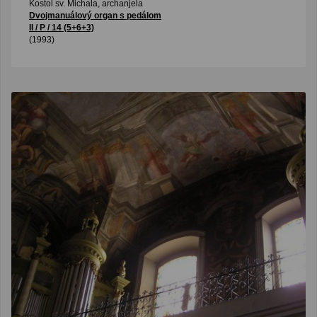
Kostol sv. Michala, archanjela
Dvojmanuálový organ s pedálom
II / P / 14 (5+6+3)
(1993)