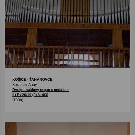
KOŠICE - ŤAHANOVCE
Kostol sv. Anny
Dvojmanuálový organ s pedálom
II / P / 20/19 (8+8+4/3)
(1938)