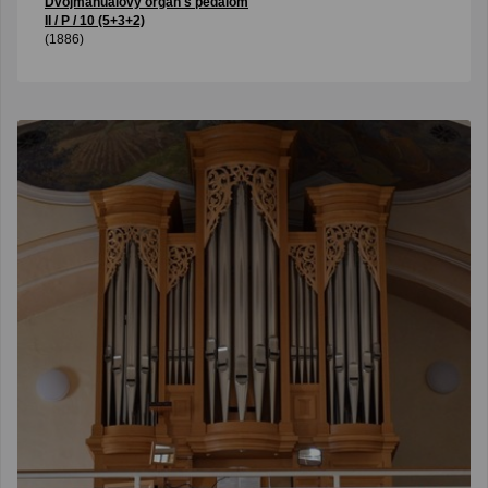
Dvojmanuálový organ s pedálom
II / P / 10 (5+3+2)
(1886)