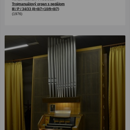
Trojmanuálový organ s pedálom
III / P / 34/33 (8+8/7+10/9+8/7)
(1976)