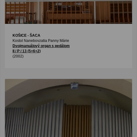
KOŠICE - ŠACA
Kostol Nanebovzatia Panny Márie
Dvojmanuálový organ s pedálom
II / P / 13 (5+6+2)
(2002)