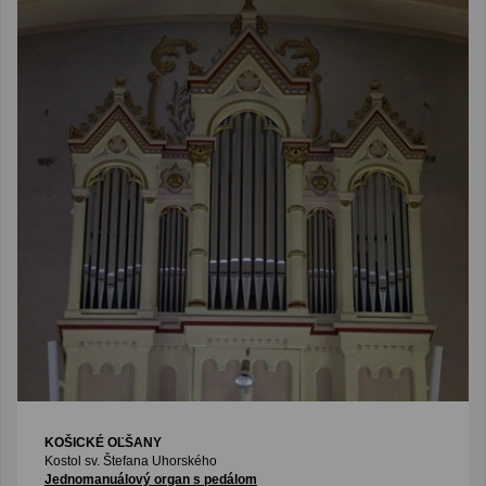
KOŠICKÉ OĽŠANY
Kostol sv. Štefana Uhorského
Jednomanuálový organ s pedálom