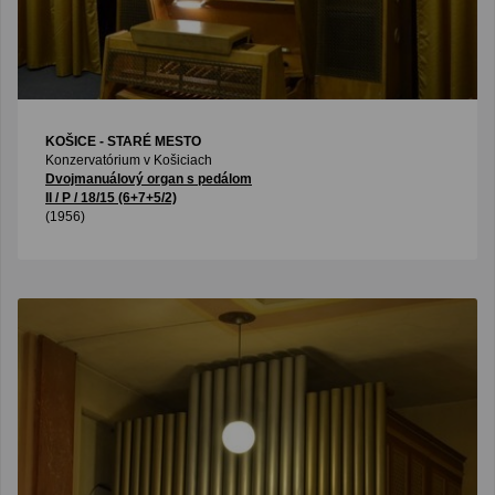
KOŠICE - STARÉ MESTO
Konzervatórium v Košiciach
Dvojmanuálový organ s pedálom
II / P / 18/15 (6+7+5/2)
(1956)