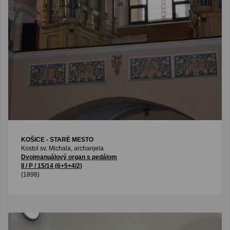
KOŠICE - STARÉ MESTO
Kostol sv. Michala, archanjela
Dvojmanuálový organ s pedálom
II / P / 15/14 (6+5+4/2)
(1898)