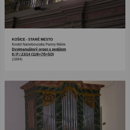
KOŠICE - STARÉ MESTO
Kostol Nanebovzatia Panny Márie
Dvojmanuálový organ s pedálom
II / P / 23/14 (11/6+7/5+5/3)
(1894)