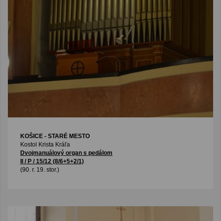
KOŠICE - STARÉ MESTO
Kostol Krista Kráľa
Dvojmanuálový organ s pedálom
II / P / 15/12 (8/6+5+2/1)
(90. r. 19. stor.)