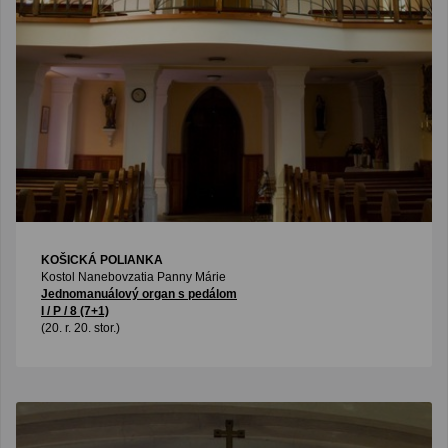
KOŠICKÁ POLIANKA
Kostol Nanebovzatia Panny Márie
Jednomanuálový organ s pedálom
I / P / 8 (7+1)
(20. r. 20. stor.)