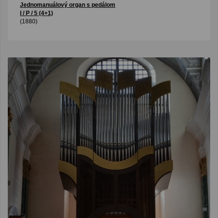
Jednomanuálový organ s pedálom
I / P / 5 (4+1)
(1880)