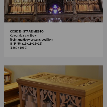
KOŠICE - STARÉ MESTO
Katedrála sv. Alžbety
Trojmanuálový organ s pedálom
III / P / 54 (13+11+15+15)
(1869 / 1969)