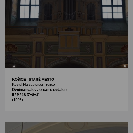
KOŠICE - STARÉ MESTO
Kostol Najsvätejšej Trojice
Dvojmanuálový organ s pedálom
II / P / 18 (7+8+3)
(1903)