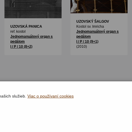
UZOVSKÝ ŠALGOV
UZOVSKÁ PANICA
Kostol sv. Imricha
ref. kostol
Jednomanuálový organ s
Jednomanuálový organ s
pedálom
pedálom
I / P / 10 (9+1)
I / P / 10 (8+2)
(2010)
našich služieb.
Viac o používaní cookies
Rýchla navigácia
Lokality
Organy