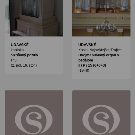
UDAVSKÉ
UDAVSKÉ
kaplnka
Kostol Najsvätejšej Trojice
Skriňový pozitív
Dvojmanuálový organ s
I / 5
pedálom
(2. pol. 19. stor.)
II / P / 15 (6+6+3)
(1948)