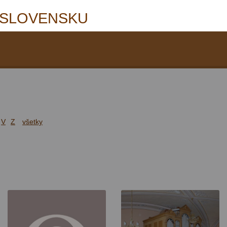
 SLOVENSKU
V
Z
všetky