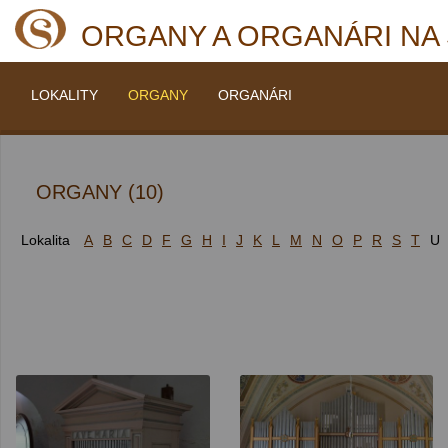
ORGANY A ORGANÁRI NA
LOKALITY
ORGANY
ORGANÁRI
ORGANY (10)
Lokalita
A
B
C
D
F
G
H
I
J
K
L
M
N
O
P
R
S
T
U