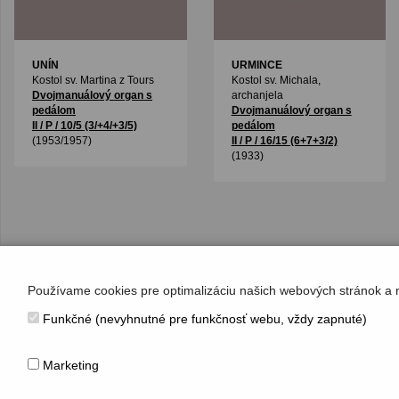
UNÍN
URMINCE
Kostol sv. Martina z Tours
Kostol sv. Michala,
Dvojmanuálový organ s
archanjela
pedálom
Dvojmanuálový organ s
II / P / 10/5 (3/+4/+3/5)
pedálom
(1953/1957)
II / P / 16/15 (6+7+3/2)
(1933)
Používame cookies pre optimalizáciu našich webových stránok a 
Funkčné (nevyhnutné pre funkčnosť webu, vždy zapnuté)
KONTAKT
Hudobné centrum
Marketing
Michalská 10, 815 36 Bratislava 1