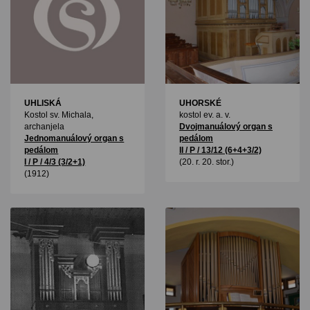
UHLISKÁ
UHORSKÉ
Kostol sv. Michala,
kostol ev. a. v.
archanjela
Dvojmanuálový organ s
Jednomanuálový organ s
pedálom
pedálom
II / P / 13/12 (6+4+3/2)
I / P / 4/3 (3/2+1)
(20. r. 20. stor.)
(1912)