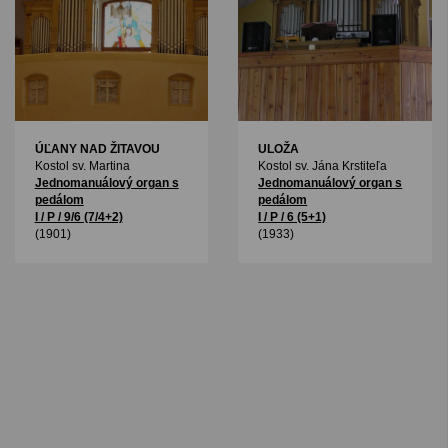
ÚĽANY NAD ŽITAVOU
ULOŽA
Kostol sv. Martina
Kostol sv. Jána Krstiteľa
Jednomanuálový organ s
Jednomanuálový organ s
pedálom
pedálom
I / P / 9/6 (7/4+2)
I / P / 6 (5+1)
(1901)
(1933)