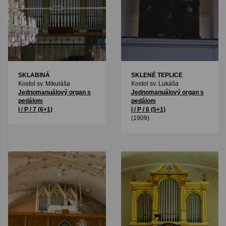
SKLABINÁ
SKLENÉ TEPLICE
Kostol sv. Mikuláša
Kostol sv. Lukáša
Jednomanuálový organ s
Jednomanuálový organ s
pedálom
pedálom
I / P / 7 (6+1)
I / P / 6 (5+1)
(1909)