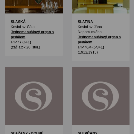
SLASKÁ
SLATINA
Kostol sv. Gála
Kostol sv. Jána
Jednomanuálový organ s
Nepomuckého
pedálom
Jednomanuálový organ s
I / P / 7 (6+1)
pedálom
(začiatok 20. stor.)
I / P / 6/4 (5/3+1)
(1912/1913)
SĽAŽANY - DOLNÉ
SLEPČANY