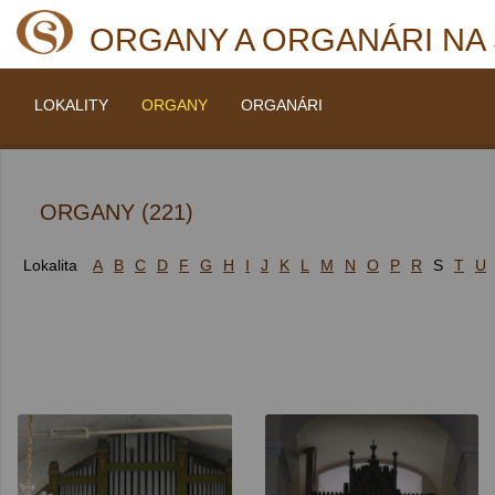
ORGANY A ORGANÁRI NA
LOKALITY
ORGANY
ORGANÁRI
ORGANY (221)
Lokalita
A
B
C
D
F
G
H
I
J
K
L
M
N
O
P
R
S
T
U