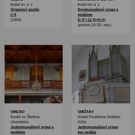
kostol ev. a. v.
kostol ev. a. v.
Organový pozitív
Dvojmanuálový organ s
I / 6
pedálom
(1858)
II / P / 12 (5+5+2)
(prelom 19./20. stor.)
SMILNO
SMIŽANY
Kostol sv. Štefana
Kostol Povýšenia Svätého
Uhorského
Kríža
Jednomanuálový organ s
Jednomanuálový organ
pedálom
bez pedála