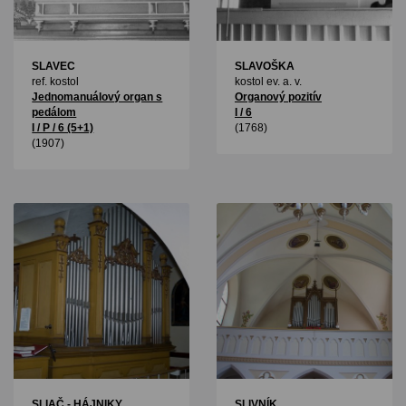
SLAVEC
SLAVOŠKA
ref. kostol
kostol ev. a. v.
Jednomanuálový organ s
Organový pozitív
pedálom
I / 6
I / P / 6 (5+1)
(1768)
(1907)
SLIAČ - HÁJNIKY
SLIVNÍK