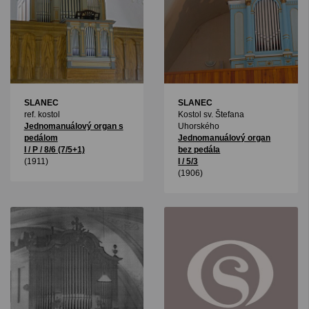
SLANEC
SLANEC
ref. kostol
Kostol sv. Štefana
Jednomanuálový organ s
Uhorského
pedálom
Jednomanuálový organ
I / P / 8/6 (7/5+1)
bez pedála
(1911)
I / 5/3
(1906)