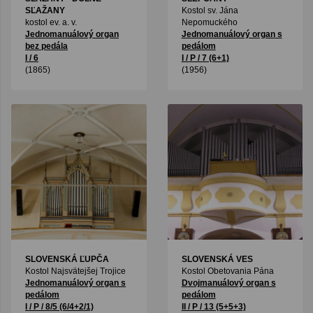
SĽAŽANY
Kostol sv. Jána
kostol ev. a. v.
Nepomuckého
Jednomanuálový organ
Jednomanuálový organ s
bez pedála
pedálom
I / 6
I / P / 7 (6+1)
(1865)
(1956)
SLOVENSKÁ ĽUPČA
SLOVENSKÁ VES
Kostol Najsvätejšej Trojice
Kostol Obetovania Pána
Jednomanuálový organ s
Dvojmanuálový organ s
pedálom
pedálom
I / P / 8/5 (6/4+2/1)
II / P / 13 (5+5+3)