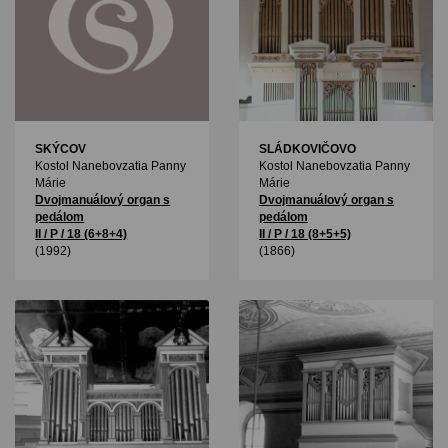
SKÝCOV
SLÁDKOVIČOVO
Kostol Nanebovzatia Panny
Kostol Nanebovzatia Panny
Márie
Márie
Dvojmanuálový organ s
Dvojmanuálový organ s
pedálom
pedálom
II / P / 18 (6+8+4)
II / P / 18 (8+5+5)
(1992)
(1866)