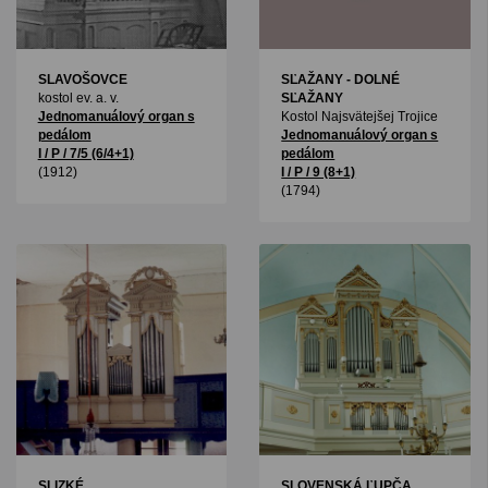
SLAVOŠOVCE
SĽAŽANY - DOLNÉ
kostol ev. a. v.
SĽAŽANY
Jednomanuálový organ s
Kostol Najsvätejšej Trojice
pedálom
Jednomanuálový organ s
I / P / 7/5 (6/4+1)
pedálom
(1912)
I / P / 9 (8+1)
(1794)
SLIZKÉ
SLOVENSKÁ ĽUPČA