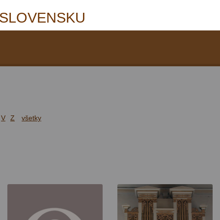
 SLOVENSKU
V
Z
všetky