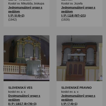
Kostol sv. Mikuláša, biskupa
Kostol sv. Jozefa
Jednomanuálový organ s
Jednomanuálový organ s
pedálom
pedálom
I / P / 8 (6+2)
I / P / 11/8 (9/7+2/1)
(1942)
(1926)
SLOVENSKÁ VES
SLOVENSKÉ PRAVNO
kostol ev. a. v.
kostol ev. a. v.
Dvojmanuálový organ s
Jednomanuálový organ s
pedálom
pedálom
II / P / 18/17 (8+7/6+3)
I / P / 7 (6+1)