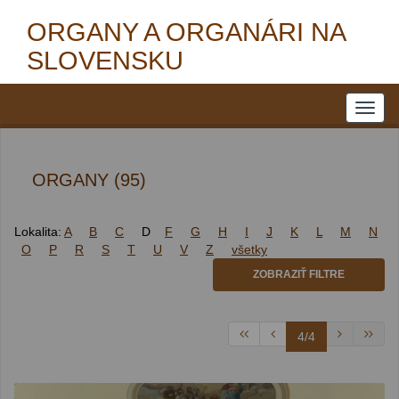
ORGANY A ORGANÁRI NA
SLOVENSKU
ORGANY (95)
Lokalita:
A
B
C
D
F
G
H
I
J
K
L
M
N
O
P
R
S
T
U
V
Z
všetky
ZOBRAZIŤ FILTRE
4/4