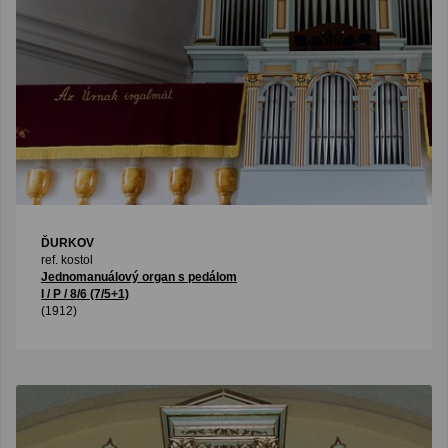
ĎURKOV
ref. kostol
Jednomanuálový organ s pedálom
I / P / 8/6 (7/5+1)
(1912)