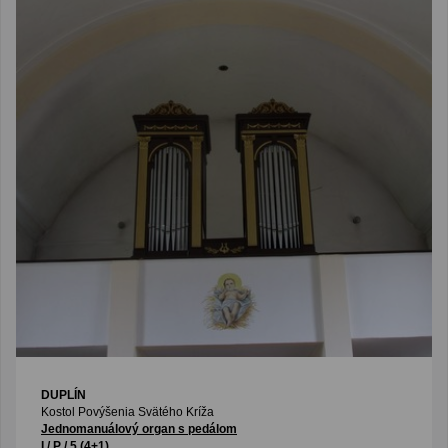
DUPLÍN
Kostol Povýšenia Svätého Kríža
Jednomanuálový organ s pedálom
I / P / 5 (4+1)