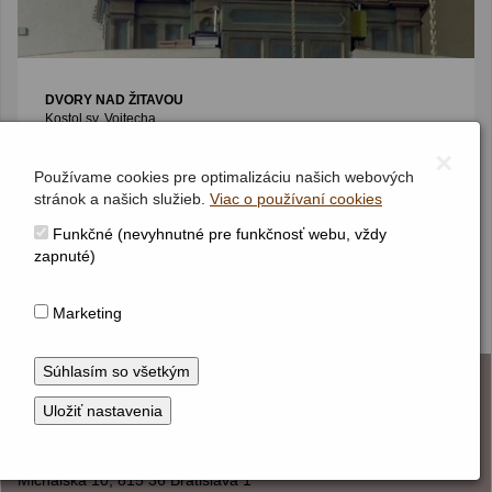
DVORY NAD ŽITAVOU
Kostol sv. Vojtecha
Dvojmanuálový organ s pedálom
×
II / P / 11/7 (6/4+3/2+2/1)
(1897)
Používame cookies pre optimalizáciu našich webových
stránok a našich služieb.
Viac o používaní cookies
Funkčné (nevyhnutné pre funkčnosť webu, vždy
zapnuté)
4/4
Marketing
KONTAKT
Hudobné centrum
Michalská 10, 815 36 Bratislava 1