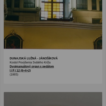
DUNAJSKÁ LUŽNÁ - JÁNOŠÍKOVÁ
Kostol Povýšenia Svätého Kríža
Dvojmanuálový organ s pedálom
I / P / 12 (6+4+2)
(1865)