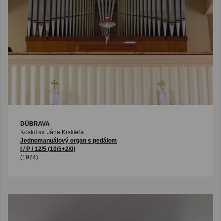
DÚBRAVA
Kostol sv. Jána Krstiteľa
Jednomanuálový organ s pedálom
I / P / 12/5 (10/5+2/0)
(1974)