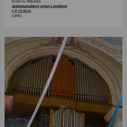
Kostol sv. Mikuláša
Jednomanuálový organ s pedálom
I / P / 5 (4+1)
(1895)