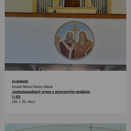
DUBINNÉ
Kostol Mena Panny Márie
Jednomanuálový organ s priveseným pedálom
I / 4/3
(30. r. 20. stor.)