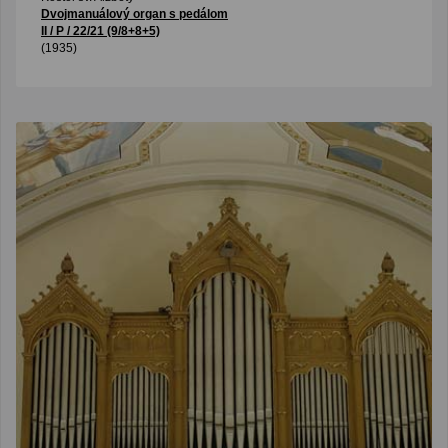
Dvojmanuálový organ s pedálom
II / P / 22/21 (9/8+8+5)
(1935)