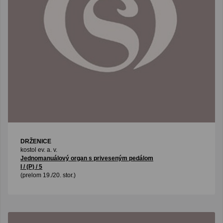
DRŽENICE
kostol ev. a. v.
Jednomanuálový organ s priveseným pedálom
I / (P) / 5
(prelom 19./20. stor.)