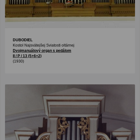
DUBODIEL
Kostol Najsvätejšej Sviatosti oltárnej
Dvojmanuálový organ s pedálom
II / P / 13 (5+6+2)
(1930)