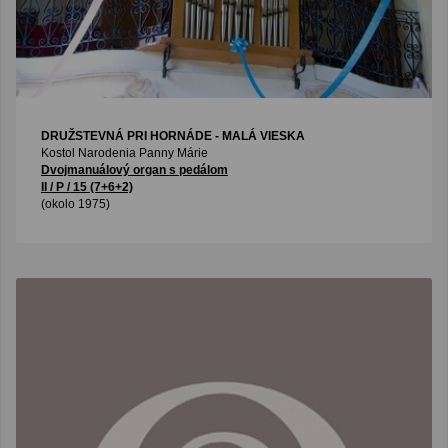
DRUŽSTEVNÁ PRI HORNÁDE - MALÁ VIESKA
Kostol Narodenia Panny Márie
Dvojmanuálový organ s pedálom
II / P / 15 (7+6+2)
(okolo 1975)