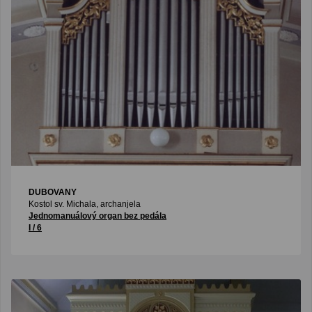
DUBOVANY
Kostol sv. Michala, archanjela
Jednomanuálový organ bez pedála
I / 6