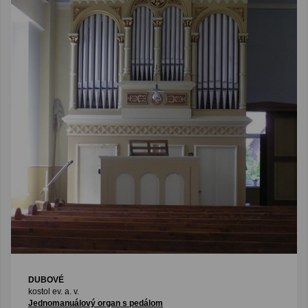
DUBOVÉ
kostol ev. a. v.
Jednomanuálový organ s pedálom