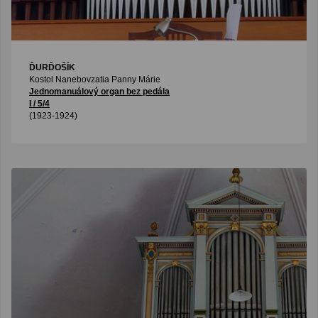
ĎURĎOŠÍK
Kostol Nanebovzatia Panny Márie
Jednomanuálový organ bez pedála
I / 5/4
(1923-1924)