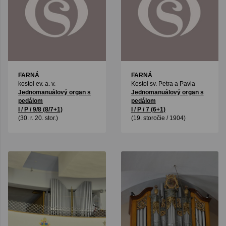
FARNÁ
FARNÁ
kostol ev. a. v.
Kostol sv. Petra a Pavla
Jednomanuálový organ s
Jednomanuálový organ s
pedálom
pedálom
I / P / 9/8 (8/7+1)
I / P / 7 (6+1)
(30. r. 20. stor.)
(19. storočie / 1904)