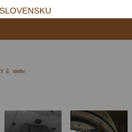
 SLOVENSKU
V
Z
všetky