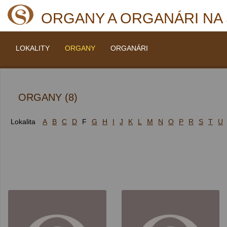
ORGANY A ORGANÁRI NA
LOKALITY
ORGANY
ORGANÁRI
ORGANY (8)
Lokalita
A
B
C
D
F
G
H
I
J
K
L
M
N
O
P
R
S
T
U