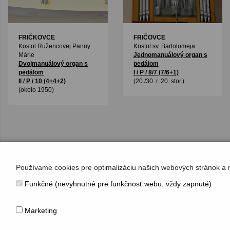
FRIČKOVCE
FRIČOVCE
Kostol Ružencovej Panny
Kostol sv. Bartolomeja
Márie
Jednomanuálový organ s
Dvojmanuálový organ s
pedálom
pedálom
I / P / 8/7 (7/6+1)
II / P / 10 (4+4+2)
(20./30. r. 20. stor.)
(okolo 1950)
Používame cookies pre optimalizáciu našich webových stránok a 
Funkčné (nevyhnutné pre funkčnosť webu, vždy zapnuté)
KONTAKT
Hudobné centrum
Marketing
Michalská 10, 815 36 Bratislava 1