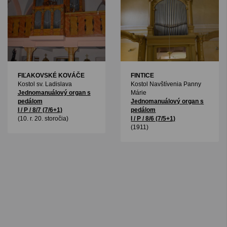
FIĽAKOVSKÉ KOVÁČE
FINTICE
Kostol sv. Ladislava
Kostol Navštívenia Panny
Jednomanuálový organ s
Márie
pedálom
Jednomanuálový organ s
I / P / 8/7 (7/6+1)
pedálom
(10. r. 20. storočia)
I / P / 8/6 (7/5+1)
(1911)