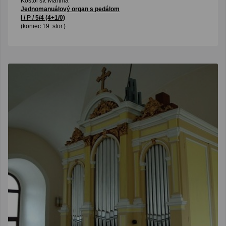
Kostol sv. Martina
Jednomanuálový organ s pedálom
I / P / 5/4 (4+1/0)
(koniec 19. stor.)