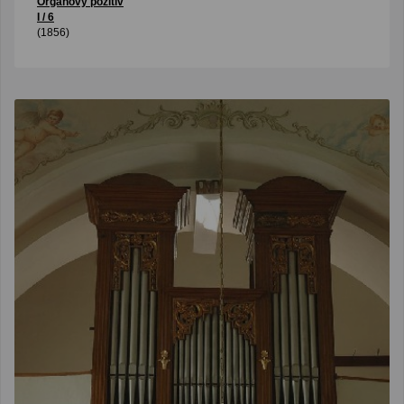
Organový pozitív
I / 6
(1856)