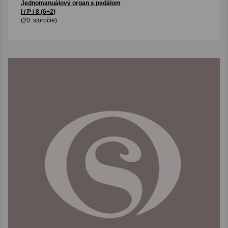
Jednomanuálový organ s pedálom
I / P / 8 (6+2)
(20. storočie)