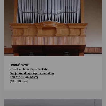
HORNÉ SRNIE
Kostol sv. Jána Nepomuckého
Dvojmanuálový organ s pedálom
II / P / 15/14 (6+7/6+2)
(40. r. 20. stor.)