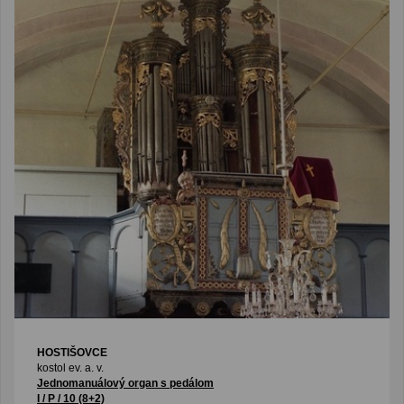
HOSTIŠOVCE
kostol ev. a. v.
Jednomanuálový organ s pedálom
I / P / 10 (8+2)