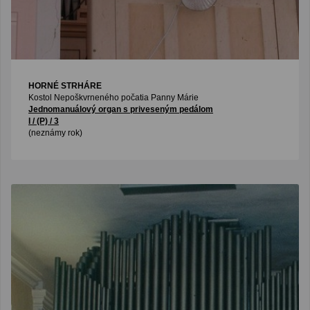
HORNÉ STRHÁRE
Kostol Nepoškvrneného počatia Panny Márie
Jednomanuálový organ s priveseným pedálom
I / (P) / 3
(neznámy rok)