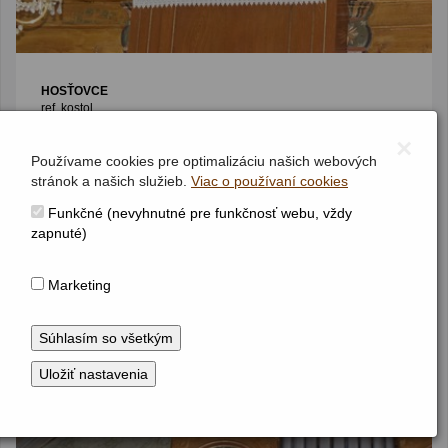
HOSŤOVCE
ref. kostol
Jednomanuálový organ s pedálom
×
I / P / 6/4 (5/3+1)
(1909)
Používame cookies pre optimalizáciu našich webových
stránok a našich služieb.
Viac o používaní cookies
Funkčné (nevyhnutné pre funkčnosť webu, vždy
zapnuté)
Marketing