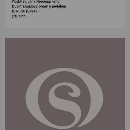
Kostol sv. Jána Nepomuckého
Dvojmanuálový organ s pedálom
II / P / 16 (5+8+3)
(20. stor.)