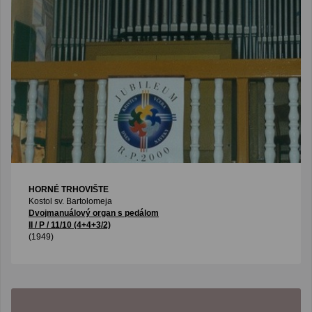
HORNÉ TRHOVIŠTE
Kostol sv. Bartolomeja
Dvojmanuálový organ s pedálom
II / P / 11/10 (4+4+3/2)
(1949)