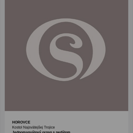
HOROVCE
Kostol Najsvätejšej Trojice
Jednomanuálový organ s pedálom