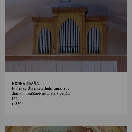
HORNÁ ŽDAŇA
Kostol sv. Šimona a Júdu, apoštolov
Jednomanuálový organ bez pedála
I / 4
(1886)