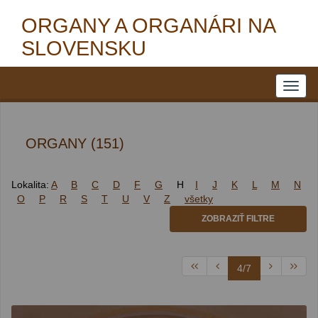
ORGANY A ORGANÁRI NA
SLOVENSKU
ORGANY (151)
Lokalita:
A
B
C
D
F
G
H
I
J
K
L
M
N
O
P
R
S
T
U
V
Z
všetky
ZOBRAZIŤ FILTRE
4/7