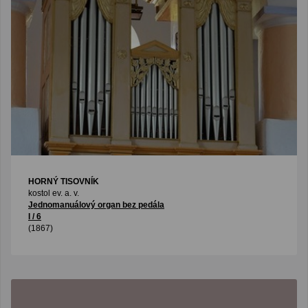
HORNÝ TISOVNÍK
kostol ev. a. v.
Jednomanuálový organ bez pedála
I / 6
(1867)