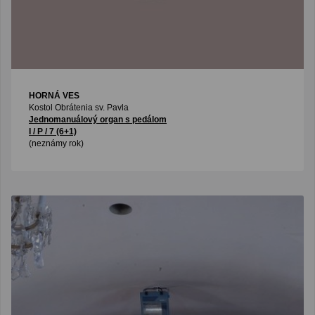
HORNÁ VES
Kostol Obrátenia sv. Pavla
Jednomanuálový organ s pedálom
I / P / 7 (6+1)
(neznámy rok)