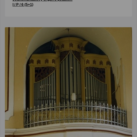
I / P / 6 (5+1)