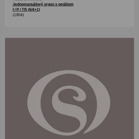
Jednomanuálový organ s pedálom
I / P / 7/5 (6/4+1)
(1904)