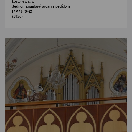
kostol ev. a. v.
Jednomanuálový organ s pedálom
I / P / 8 (6+2)
(1926)