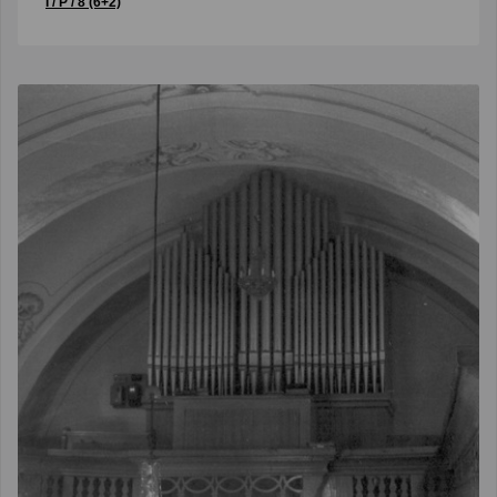
I / P / 8 (6+2)