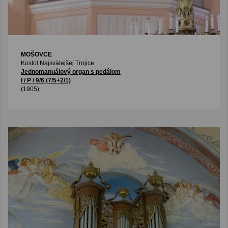
MOŠOVCE
Kostol Najsvätejšej Trojice
Jednomanuálový organ s pedálom
I / P / 9/6 (7/5+2/1)
(1905)