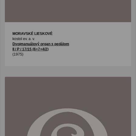
MORAVSKÉ LIESKOVÉ
kostol ev. a. v.
Dvojmanuálový organ s pedálom
II / P / 17/15 (6+7+4/2)
(1975)