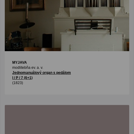
MYJAVA
modlitebňa ev. a. v.
Jednomanuálový organ s pedálom
I / P / 7 (6+1)
(1823)