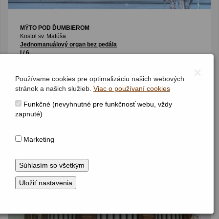
MÝTO POD ĎUMBIEROM
Kostol sv. Matúša
Jednomanuálový organ bez pedála
I / 6
(1840)
×
Používame cookies pre optimalizáciu našich webových
stránok a našich služieb.
Viac o používaní cookies
Funkčné (nevyhnutné pre funkčnosť webu, vždy
zapnuté)
Marketing