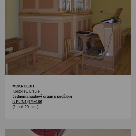
MOKROLUH
Kostol sv. Uršule
Jednomanuálový organ s pedálom
I / P / 7/4 (6/4+1/0)
(1. pol. 20. stor.)