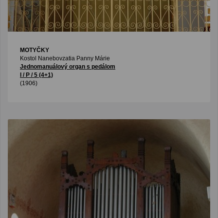
MOTYČKY
Kostol Nanebovzatia Panny Márie
Jednomanuálový organ s pedálom
I / P / 5 (4+1)
(1906)