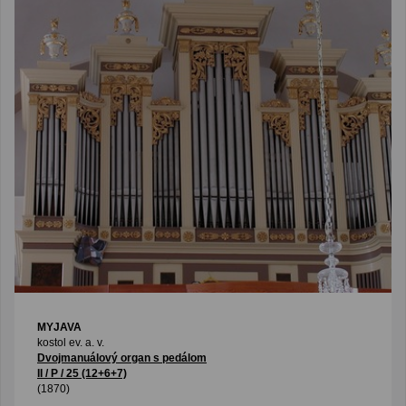
MYJAVA
kostol ev. a. v.
Dvojmanuálový organ s pedálom
II / P / 25 (12+6+7)
(1870)