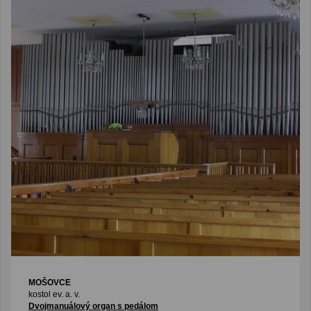
MOŠOVCE
kostol ev. a. v.
Dvojmanuálový organ s pedálom