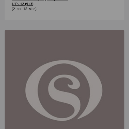
I / P / 12 (9+3)
(2. pol. 18. stor.)