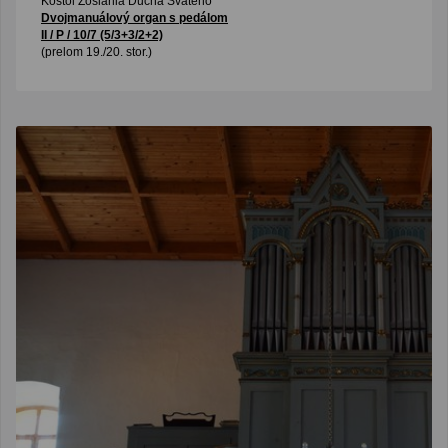
Kostol Zoslania Ducha Svätého
Dvojmanuálový organ s pedálom
II / P / 10/7 (5/3+3/2+2)
(prelom 19./20. stor.)