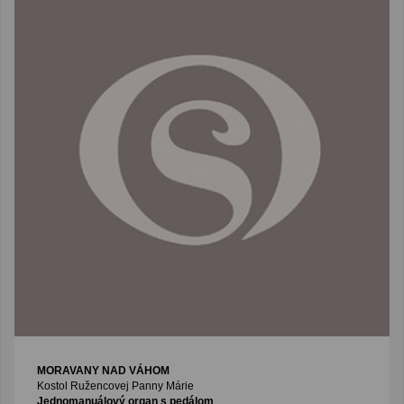
MORAVANY NAD VÁHOM
Kostol Ružencovej Panny Márie
Jednomanuálový organ s pedálom