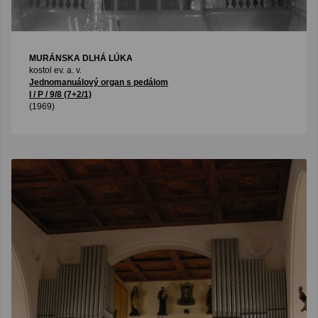
MURÁNSKA DLHÁ LÚKA
kostol ev. a. v.
Jednomanuálový organ s pedálom
I / P / 9/8 (7+2/1)
(1969)