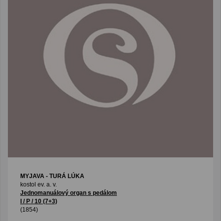
MYJAVA - TURÁ LÚKA
kostol ev. a. v.
Jednomanuálový organ s pedálom
I / P / 10 (7+3)
(1854)