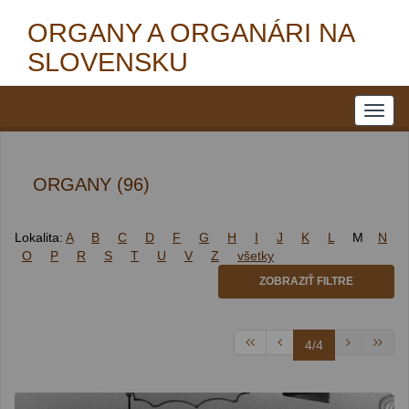
ORGANY A ORGANÁRI NA
SLOVENSKU
ORGANY (96)
Lokalita:
A
B
C
D
F
G
H
I
J
K
L
M
N
O
P
R
S
T
U
V
Z
všetky
ZOBRAZIŤ FILTRE
4/4