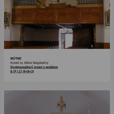
MÚTNE
Kostol sv. Márie Magdalény
Dvojmanuálový organ s pedálom
II / P / 17 (6+8+3)