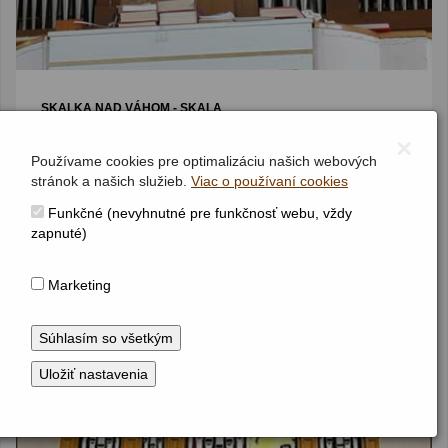
SKALKA NAD VÁHOM - SKALA
Kostol sv. Imricha
×
Jednomanuálový organ s pedálom
I / P / 8 (7+1)
Používame cookies pre optimalizáciu našich webových
(1. pol. 20. stor.)
stránok a našich služieb.
Viac o používaní cookies
Funkčné (nevyhnutné pre funkčnosť webu, vždy
zapnuté)
Marketing