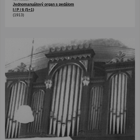
Jednomanuálový organ s pedálom
I / P / 6 (5+1)
(1913)