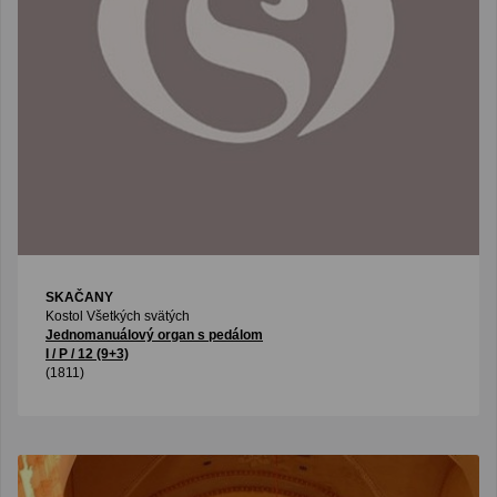
SKAČANY
Kostol Všetkých svätých
Jednomanuálový organ s pedálom
I / P / 12 (9+3)
(1811)