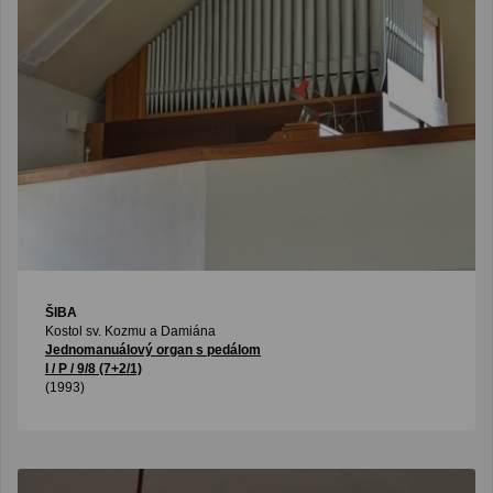
ŠIBA
Kostol sv. Kozmu a Damiána
Jednomanuálový organ s pedálom
I / P / 9/8 (7+2/1)
(1993)