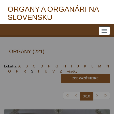
ORGANY A ORGANÁRI NA
SLOVENSKU
ORGANY (221)
Lokalita:
A
B
C
D
F
G
H
I
J
K
L
M
N
O
P
R
S
T
U
V
Z
všetky
ZOBRAZIŤ FILTRE
3/10