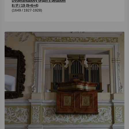
Dvojmanuálový organ s pedálom
II / P / 19 (9+6+4)
(1649 / 1927-1928)