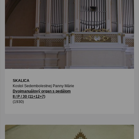
SKALICA
Kostol Sedembolestnej Panny Márie
Dvojmanuálový organ s pedálom
II / P / 30 (11+12+7)
(1930)