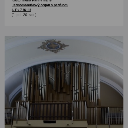
Kostol Mena Panny Márie
Jednomanuálový organ s pedálom
I / P / 7 (6+1)
(1. pol. 20. stor.)