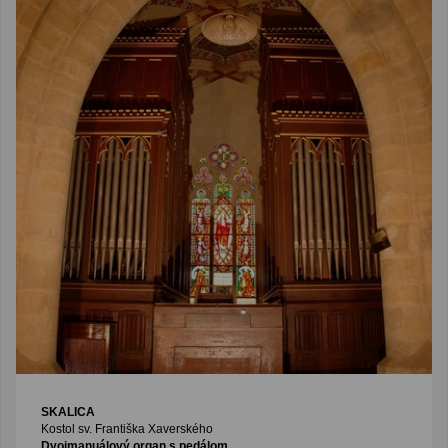
SKALICA
Kostol sv. Františka Xaverského
Dvojmanuálový organ s pedálom