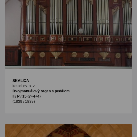
SKALICA
kostol ev. a. v.
Dvojmanuálový organ s pedálom
II / P / 15 (7+4+4)
(1839 / 1839)