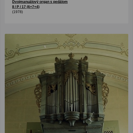
Dvojmanuálový organ s pedálom
II / P / 17 (6+7+4)
(1978)