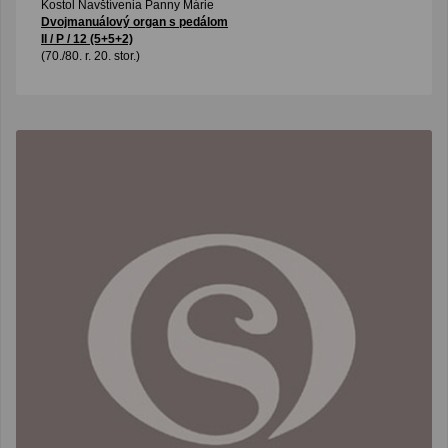
Kostol Navštívenia Panny Márie
Dvojmanuálový organ s pedálom
II / P / 12 (5+5+2)
(70./80. r. 20. stor.)