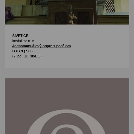
ŠIVETICE
kostol ev. a. v.
Jednomanuálový organ s pedálom
I / P / 9 (7+2)
(2. pol. 18. stor. O)