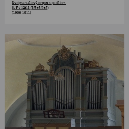
Dvojmanuálový organ s pedálom
II / P / 13/11 (6/5+5/4+2)
(1906-1911)