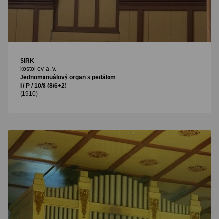
SIRK
kostol ev. a. v.
Jednomanuálový organ s pedálom
I / P / 10/8 (8/6+2)
(1910)