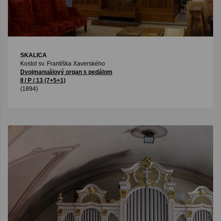
SKALICA
Kostol sv. Františka Xaverského
Dvojmanuálový organ s pedálom
II / P / 13 (7+5+1)
(1894)