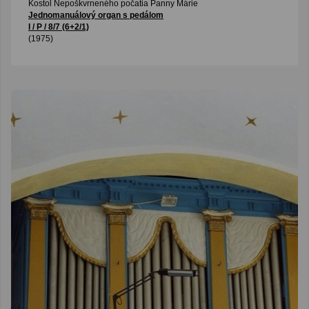
Kostol Nepoškvrneného počatia Panny Márie
Jednomanuálový organ s pedálom
I / P / 8/7 (6+2/1)
(1975)