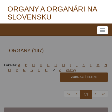
ORGANY A ORGANÁRI NA
SLOVENSKU
ORGANY (147)
Lokalita:
A
B
C
D
F
G
H
I
J
K
L
M
N
O
P
R
S
T
U
V
Z
všetky
ZOBRAZIŤ FILTRE
4/7