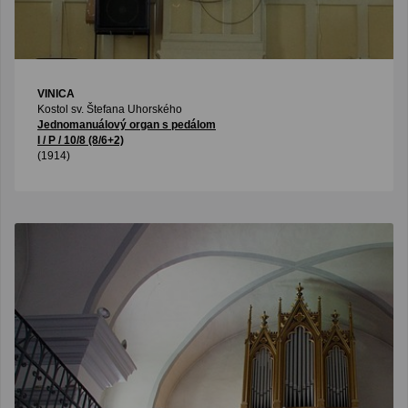
VINICA
Kostol sv. Štefana Uhorského
Jednomanuálový organ s pedálom
I / P / 10/8 (8/6+2)
(1914)