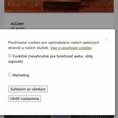
VLČANY
ref. kostol
Jednomanuálový organ s pedálom
×
I / P / 9 (7+2)
(1901)
Používame cookies pre optimalizáciu našich webových
stránok a našich služieb.
Viac o používaní cookies
Funkčné (nevyhnutné pre funkčnosť webu, vždy
zapnuté)
Marketing