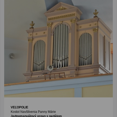
VEĽOPOLIE
Kostol Navštívenia Panny Márie
Jednomanuálový organ s pedálom