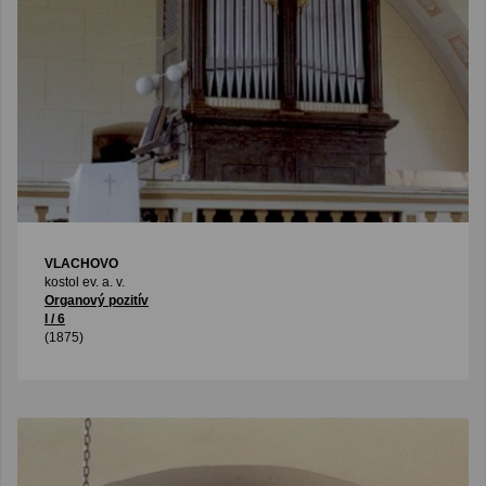
VLACHOVO
kostol ev. a. v.
Organový pozitív
I / 6
(1875)