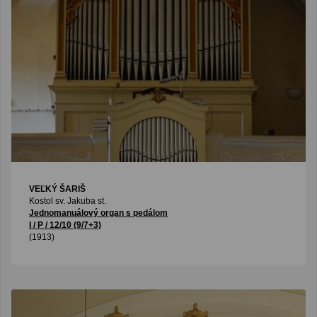
VEĽKÝ ŠARIŠ
Kostol sv. Jakuba st.
Jednomanuálový organ s pedálom
I / P / 12/10 (9/7+3)
(1913)