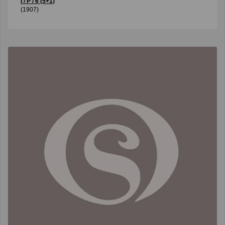
I / P / 6 (5+1)
(1907)