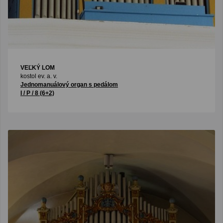
VEĽKÝ LOM
kostol ev. a. v.
Jednomanuálový organ s pedálom
I / P / 8 (6+2)