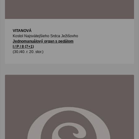
VITANOVÁ
Kostol Najsvätejšieho Srdca Ježišovho
Jednomanuálový organ s pedálom
I / P / 8 (7+1)
(30./40. r. 20. stor.)