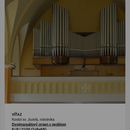
VÍŤAZ
Kostol sv. Jozefa, robotníka
Dvojmanuálový organ s pedálom
II / P / 21/20 (7+8+6/5)