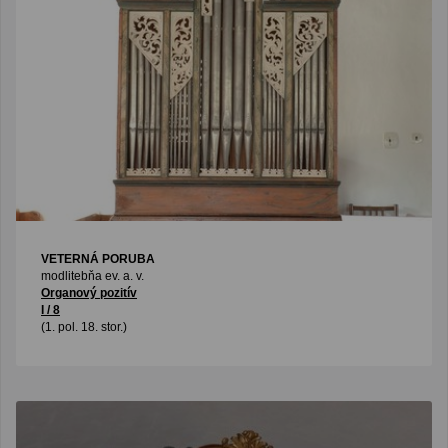
VETERNÁ PORUBA
modlitebňa ev. a. v.
Organový pozitív
I / 8
(1. pol. 18. stor.)