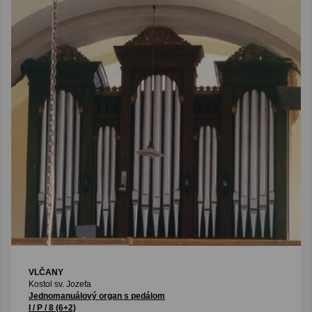
VLČANY
Kostol sv. Jozefa
Jednomanuálový organ s pedálom
I / P / 8 (6+2)