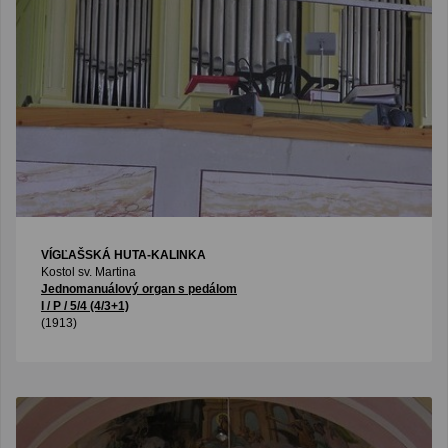
VÍGĽAŠSKÁ HUTA-KALINKA
Kostol sv. Martina
Jednomanuálový organ s pedálom
I / P / 5/4 (4/3+1)
(1913)