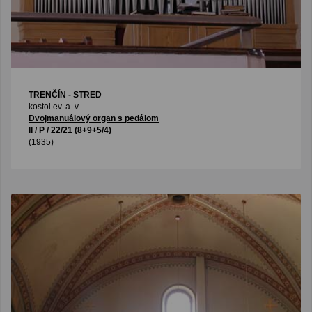
TRENČÍN - STRED
kostol ev. a. v.
Dvojmanuálový organ s pedálom
II / P / 22/21 (8+9+5/4)
(1935)