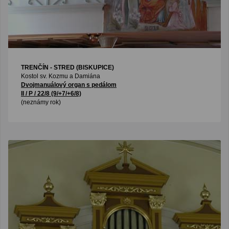
TRENČÍN - STRED (BISKUPICE)
Kostol sv. Kozmu a Damiána
Dvojmanuálový organ s pedálom
II / P / 22/8 (9/+7/+6/8)
(neznámy rok)