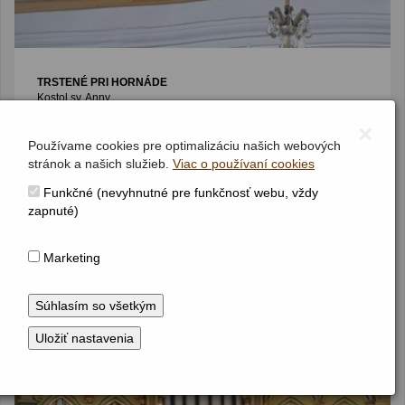
TRSTENÉ PRI HORNÁDE
Kostol sv. Anny
Jednomanuálový organ s pedálom
×
I / P / 8/5 (6/4+2/1)
(prelom 19./20. stor.)
Používame cookies pre optimalizáciu našich webových
stránok a našich služieb.
Viac o používaní cookies
Funkčné (nevyhnutné pre funkčnosť webu, vždy
zapnuté)
Marketing