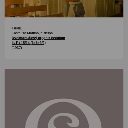
TŔNIE
Kostol sv. Martina, biskupa
Dvojmanuálový organ s pedálom
II / P / 15/14 (6+6+3/2)
(1937)