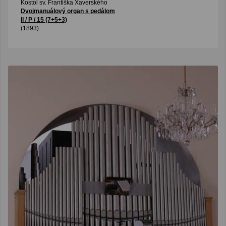
Kostol sv. Františka Xaverského
Dvojmanuálový organ s pedálom
II / P / 15 (7+5+3)
(1893)