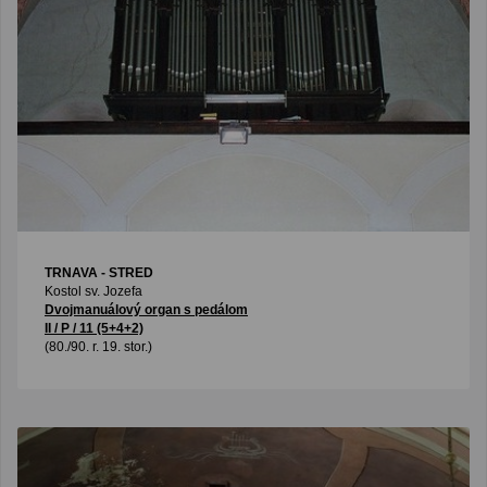
TRNAVA - STRED
Kostol sv. Jozefa
Dvojmanuálový organ s pedálom
II / P / 11 (5+4+2)
(80./90. r. 19. stor.)