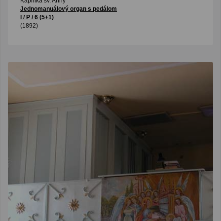
Kaplnka sv. Anny
Jednomanuálový organ s pedálom
I / P / 6 (5+1)
(1892)