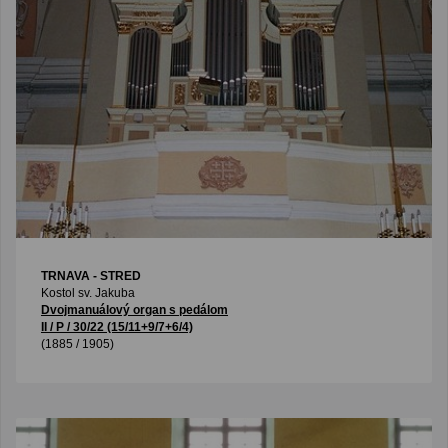
TRNAVA - STRED
Kostol sv. Jakuba
Dvojmanuálový organ s pedálom
II / P / 30/22 (15/11+9/7+6/4)
(1885 / 1905)