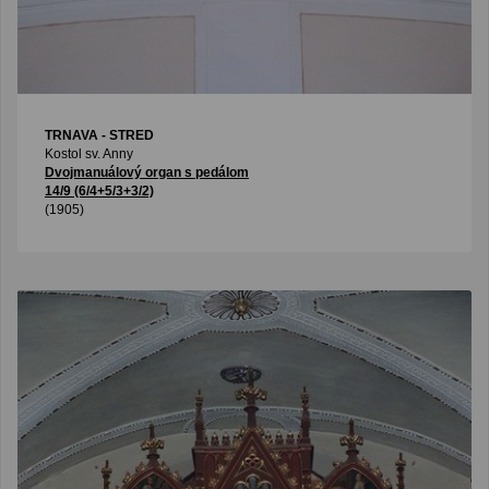
TRNAVA - STRED
Kostol sv. Anny
Dvojmanuálový organ s pedálom
14/9 (6/4+5/3+3/2)
(1905)