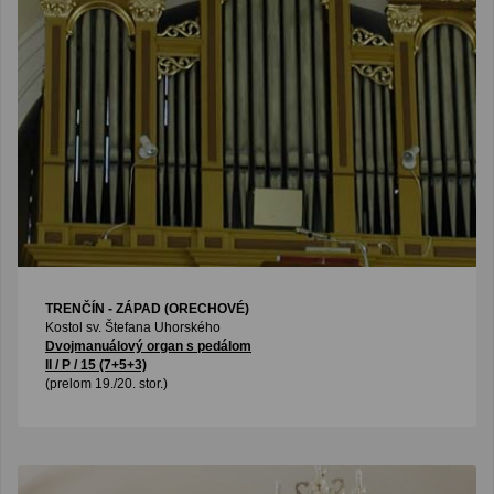
TRENČÍN - ZÁPAD (ORECHOVÉ)
Kostol sv. Štefana Uhorského
Dvojmanuálový organ s pedálom
II / P / 15 (7+5+3)
(prelom 19./20. stor.)