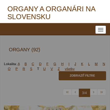
ORGANY A ORGANÁRI NA
SLOVENSKU
ORGANY (92)
Lokalita:
A
B
C
D
F
G
H
I
J
K
L
M
N
O
P
R
S
T
U
V
Z
všetky
ZOBRAZIŤ FILTRE
3/4