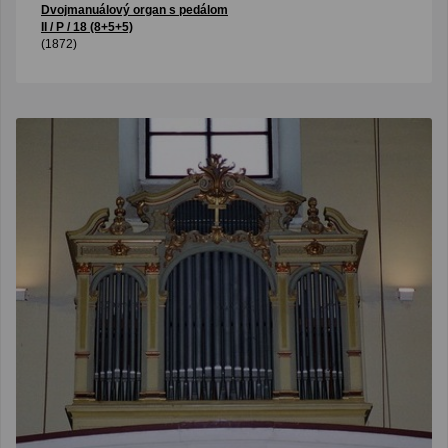
Dvojmanuálový organ s pedálom
II / P / 18 (8+5+5)
(1872)