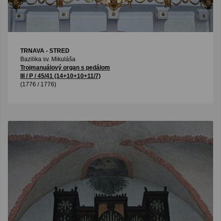
TRNAVA - STRED
Bazilika sv. Mikuláša
Trojmanuálový organ s pedálom
III / P / 45/41 (14+10+10+11/7)
(1776 / 1776)