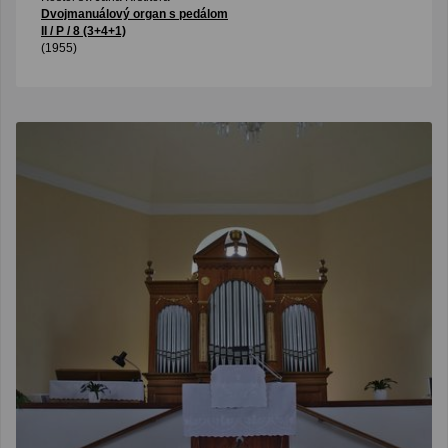
Dvojmanuálový organ s pedálom
II / P / 8 (3+4+1)
(1955)