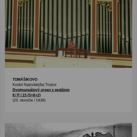
TOMÁŠIKOVO
Kostol Najsvätejšej Trojice
Dvojmanuálový organ s pedálom
II / P / 15 (5+8+2)
(20. storočie / 1938)