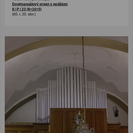
Dvojmanuálový organ s pedálom
II / P / 23 (8+10+5)
(60. r. 20. stor.)