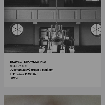
TISOVEC - RIMAVSKÁ PÍLA
kostol ev. a. v.
Dvojmanuálový organ s pedálom
II / P / 13/12 (4+6+3/2)
(1950)