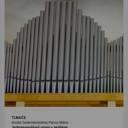
TLMAČE
Kostol Sedembolestnej Panny Márie
Jednomanuálový organ s pedálom