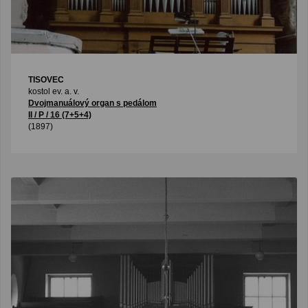
TISOVEC
kostol ev. a. v.
Dvojmanuálový organ s pedálom
II / P / 16 (7+5+4)
(1897)