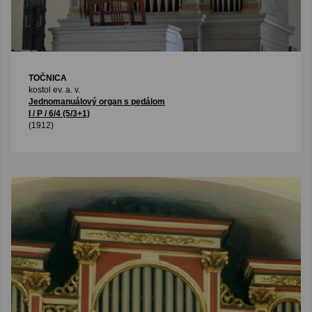
TOČNICA
kostol ev. a. v.
Jednomanuálový organ s pedálom
I / P / 6/4 (5/3+1)
(1912)