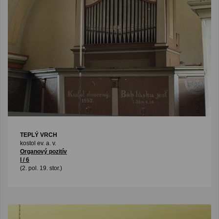
TEPLÝ VRCH
kostol ev. a. v.
Organový pozitív
I / 6
(2. pol. 19. stor.)