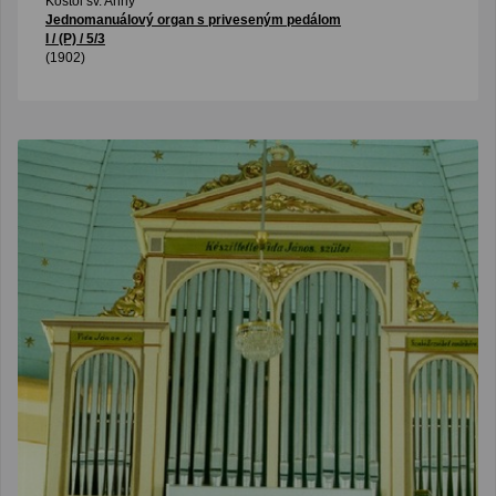
Kostol sv. Anny
Jednomanuálový organ s priveseným pedálom
I / (P) / 5/3
(1902)