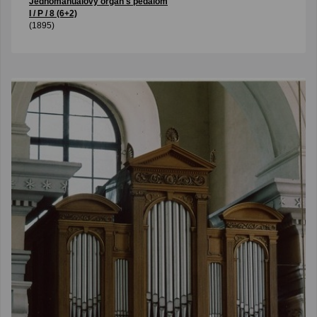
Jednomanuálový organ s pedálom
I / P / 8 (6+2)
(1895)