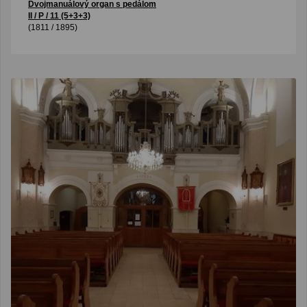
Dvojmanuálový organ s pedálom
II / P / 11 (5+3+3)
(1811 / 1895)