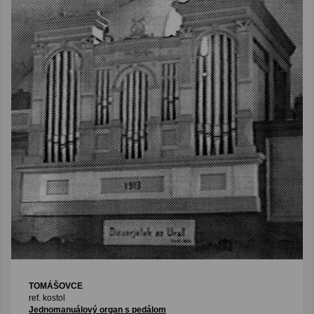
TOMÁŠOVCE
ref. kostol
Jednomanuálový organ s pedálom