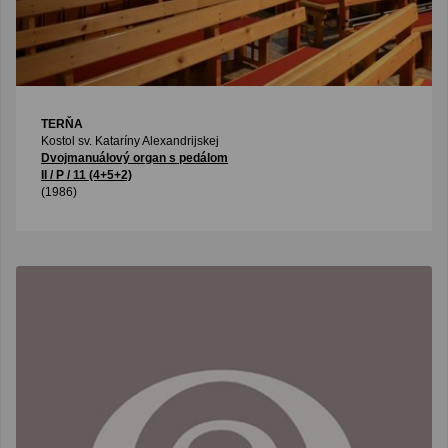
TERŇA
Kostol sv. Kataríny Alexandrijskej
Dvojmanuálový organ s pedálom
II / P / 11 (4+5+2)
(1986)