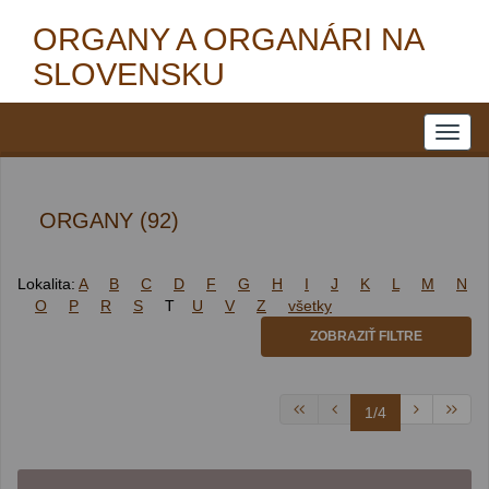
ORGANY A ORGANÁRI NA
SLOVENSKU
ORGANY (92)
Lokalita:
A
B
C
D
F
G
H
I
J
K
L
M
N
O
P
R
S
T
U
V
Z
všetky
ZOBRAZIŤ FILTRE
1/4