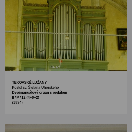
TEKOVSKÉ LUŽANY
Kostol sv. Štefana Uhorského
Dvojmanuálový organ s pedálom
II / P / 12 (4+6+2)
(1934)