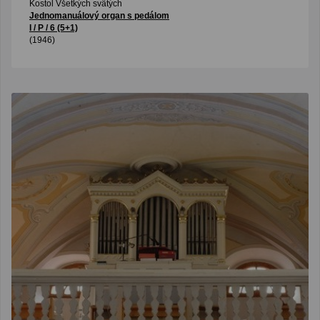
Kostol Všetkých svätých
Jednomanuálový organ s pedálom
I / P / 6 (5+1)
(1946)