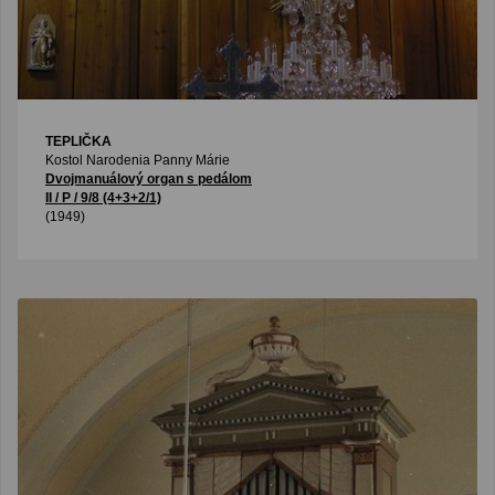
TEPLIČKA
Kostol Narodenia Panny Márie
Dvojmanuálový organ s pedálom
II / P / 9/8 (4+3+2/1)
(1949)