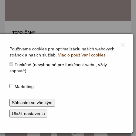
TOPOĽČANY
Kostol Nanebovzatia Panny Márie
×
Dvojmanuálový organ s pedálom
II / P / 24/21 (10/8+9+5/4)
Používame cookies pre optimalizáciu našich webových
(1921)
stránok a našich služieb.
Viac o používaní cookies
Funkčné (nevyhnutné pre funkčnosť webu, vždy
zapnuté)
Marketing