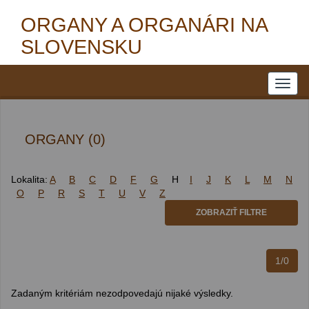
ORGANY A ORGANÁRI NA
SLOVENSKU
ORGANY (0)
Lokalita:
A
B
C
D
F
G
H
I
J
K
L
M
N
O
P
R
S
T
U
V
Z
ZOBRAZIŤ FILTRE
1/0
Zadaným kritériám nezodpovedajú nijaké výsledky.