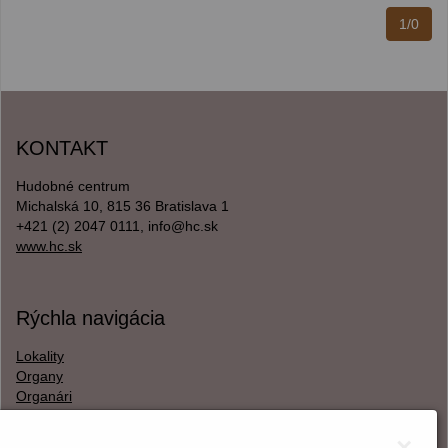
1/0
KONTAKT
Hudobné centrum
Michalská 10, 815 36 Bratislava 1
+421 (2) 2047 0111, info@hc.sk
www.hc.sk
Rýchla navigácia
Lokality
Organy
Organári
Textová verzia