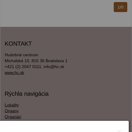
1/0
KONTAKT
Hudobné centrum
Michalská 10, 815 36 Bratislava 1
+421 (2) 2047 0111, info@hc.sk
www.hc.sk
Rýchla navigácia
Lokality
Organy
Organári
Textová verzia