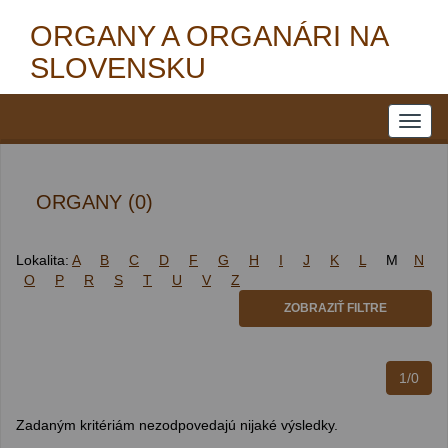
ORGANY A ORGANÁRI NA
SLOVENSKU
ORGANY (0)
Lokalita:
A
B
C
D
F
G
H
I
J
K
L
M
N
O
P
R
S
T
U
V
Z
ZOBRAZIŤ FILTRE
1/0
Zadaným kritériám nezodpovedajú nijaké výsledky.