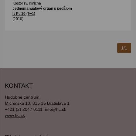
Kostol sv. Imricha
Jednomanuálový organ s pedálom
I / P / 10 (9+1)
(2010)
1/1
KONTAKT
Hudobné centrum
Michalská 10, 815 36 Bratislava 1
+421 (2) 2047 0111, info@hc.sk
www.hc.sk