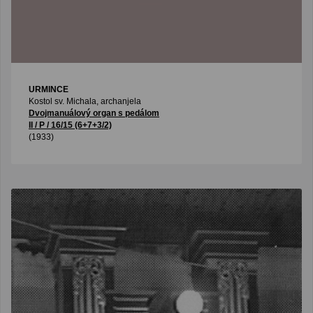
URMINCE
Kostol sv. Michala, archanjela
Dvojmanuálový organ s pedálom
II / P / 16/15 (6+7+3/2)
(1933)