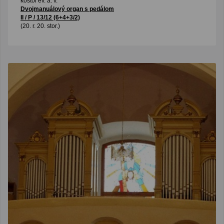
kostol ev. a. v.
Dvojmanuálový organ s pedálom
II / P / 13/12 (6+4+3/2)
(20. r. 20. stor.)