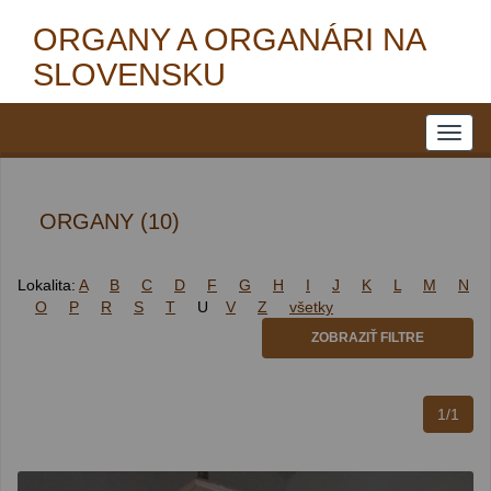
ORGANY A ORGANÁRI NA
SLOVENSKU
ORGANY (10)
Lokalita:
A
B
C
D
F
G
H
I
J
K
L
M
N
O
P
R
S
T
U
V
Z
všetky
ZOBRAZIŤ FILTRE
1/1