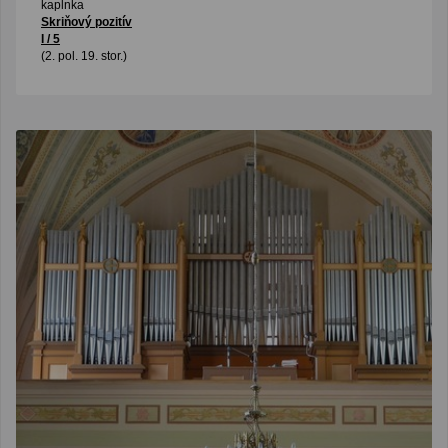
kaplnka
Skriňový pozitív
I / 5
(2. pol. 19. stor.)