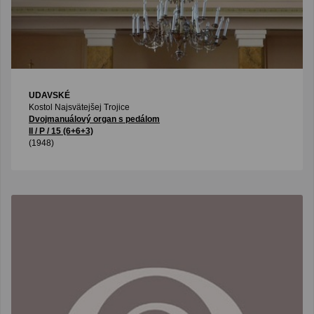
UDAVSKÉ
Kostol Najsvätejšej Trojice
Dvojmanuálový organ s pedálom
II / P / 15 (6+6+3)
(1948)