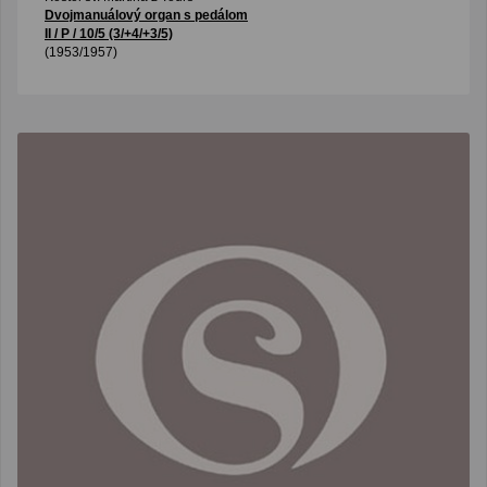
Dvojmanuálový organ s pedálom
II / P / 10/5 (3/+4/+3/5)
(1953/1957)