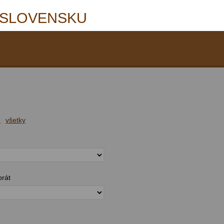
 SLOVENSKU
Z
všetky
orát