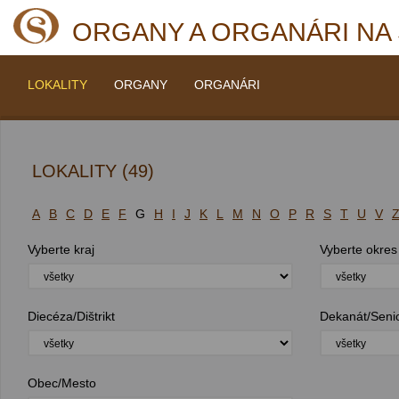
ORGANY A ORGANÁRI NA
LOKALITY
ORGANY
ORGANÁRI
LOKALITY (49)
A
B
C
D
E
F
G
H
I
J
K
L
M
N
O
P
R
S
T
U
V
Vyberte kraj
Vyberte okres
Diecéza/Dištrikt
Dekanát/Seni
Obec/Mesto