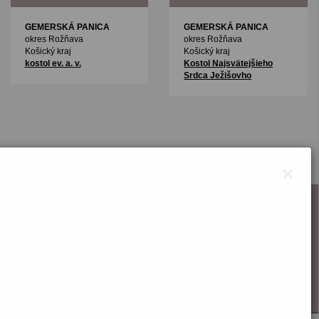
GEMERSKÁ PANICA
GEMERSKÁ PANICA
okres Rožňava
okres Rožňava
Košický kraj
Košický kraj
kostol ev. a. v.
Kostol Najsvätejšieho
Srdca Ježišovho
×
O webstránke
Správca obsahu
Technický prevádzkovateľ
Vyhlásenie o prístupnosti
Vyhlásenie o cookies