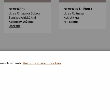
GEMERČEK
GEMERSKÁ HÔRKA
okres Rimavská Sobota
okres Rožňava
Banskobystrický kraj
Košický kraj
Kostol sv. Alžbety
ref. kostol
Uhorskej
našich služieb.
Viac o používaní cookies
Rýchla navigácia
Lokality
Organy
Organári
Textová verzia