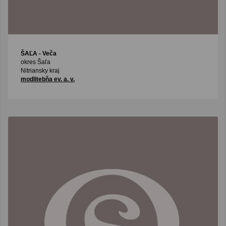
ŠAĽA
- Veča
okres Šaľa
Nitriansky kraj
modlitebňa ev. a. v.