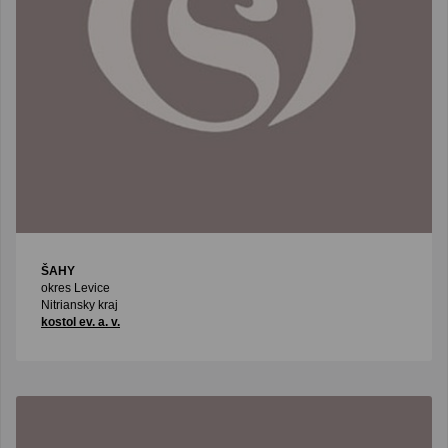
ŠAHY
okres Levice
Nitriansky kraj
kostol ev. a. v.