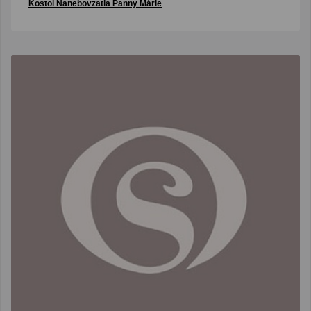
Kostol Nanebovzatia Panny Márie