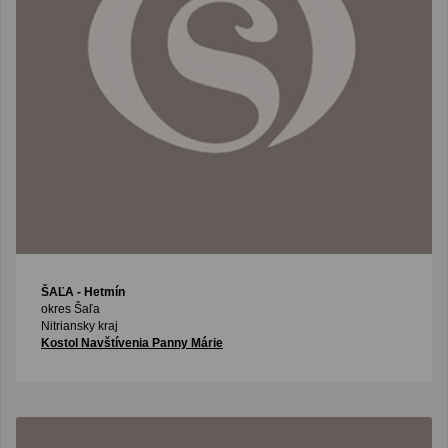
ŠAĽA
- Hetmín
okres Šaľa
Nitriansky kraj
Kostol Navštívenia Panny Márie