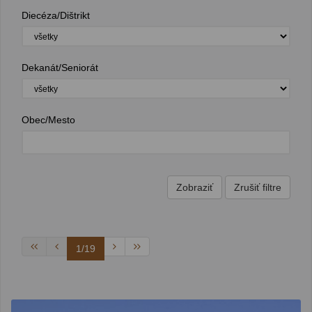
Diecéza/Dištrikt
Dekanát/Seniorát
Obec/Mesto
1/19