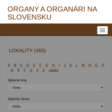
ORGANY A ORGANÁRI NA
SLOVENSKU
LOKALITY (455)
A
B
C
D
E
F
G
H
I
J
K
L
M
N
O
P
R
S
T
U
V
Z
všetky
Vyberte kraj
Vyberte okres