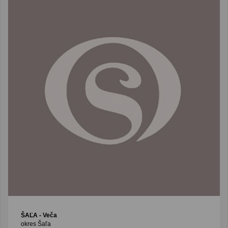
ŠAĽA
- Veča
okres Šaľa