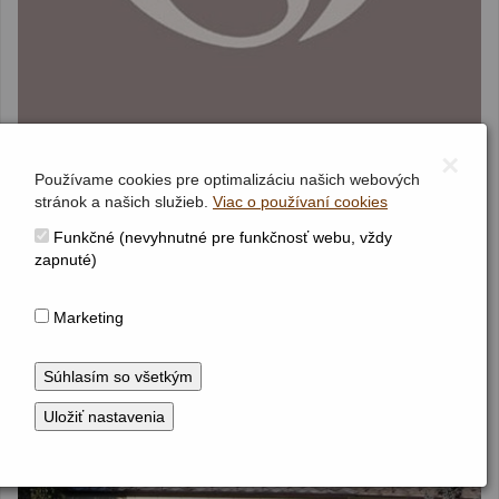
×
Používame cookies pre optimalizáciu našich webových
stránok a našich služieb.
Viac o používaní cookies
ŠALOV
okres Levice
Funkčné (nevyhnutné pre funkčnosť webu, vždy
Nitriansky kraj
zapnuté)
ref. kostol
Marketing