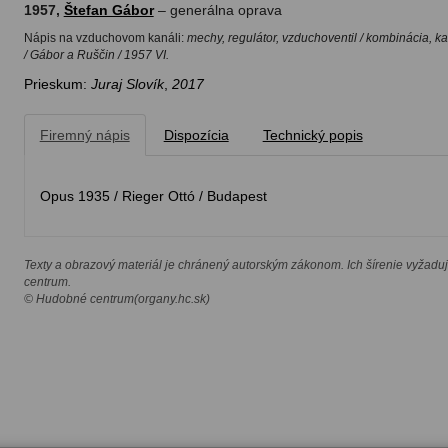
1957,
Štefan Gábor
– generálna oprava
Nápis na vzduchovom kanáli:
mechy, regulátor, vzduchoventil / kombinácia, kan
/ Gábor a Ruščin / 1957 VI.
Prieskum:
Juraj Slovík
,
2017
Firemný nápis
Dispozícia
Technický popis
Opus 1935 / Rieger Ottó / Budapest
Texty a obrazový materiál je chránený autorským zákonom. Ich šírenie vyžadu
centrum.
© Hudobné centrum(organy.hc.sk)