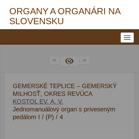
ORGANY A ORGANÁRI NA
SLOVENSKU
GEMERSKÉ TEPLICE – GEMERSKÝ
MILHOSŤ, OKRES REVÚCA
KOSTOL EV. A. V.
Jednomanuálový organ s priveseným
pedálom I / (P) / 4