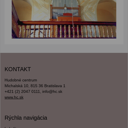
KONTAKT
Hudobné centrum
Michalská 10, 815 36 Bratislava 1
+421 (2) 2047 0111, info@hc.sk
www.hc.sk
Rýchla navigácia