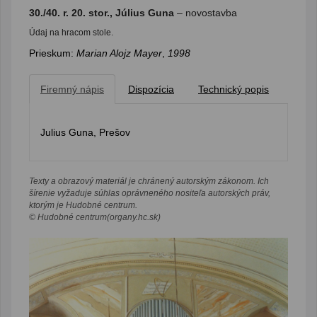
30./40. r. 20. stor., Július Guna
– novostavba
Údaj na hracom stole.
Prieskum:
Marian Alojz Mayer
,
1998
Firemný nápis
Dispozícia
Technický popis
Julius Guna, Prešov
Texty a obrazový materiál je chránený autorským zákonom. Ich
šírenie vyžaduje súhlas oprávneného nositeľa autorských práv,
ktorým je Hudobné centrum.
© Hudobné centrum(organy.hc.sk)