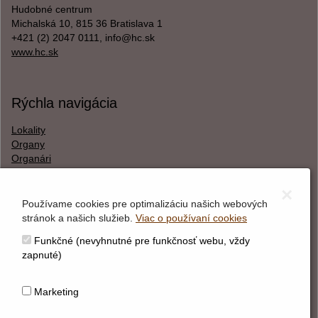
Hudobné centrum
Michalská 10, 815 36 Bratislava 1
+421 (2) 2047 0111, info@hc.sk
www.hc.sk
Rýchla navigácia
Lokality
Organy
Organári
Textová verzia
×
Používame cookies pre optimalizáciu našich webových
stránok a našich služieb.
Viac o používaní cookies
O webstránke
Funkčné (nevyhnutné pre funkčnosť webu, vždy
Správca obsahu
zapnuté)
Technický prevádzkovateľ
Vyhlásenie o prístupnosti
Marketing
Vyhlásenie o cookies