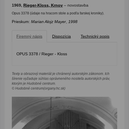
1969,
Rieger-Kloss, Krnov
– novostavba
Opus 3378 (údaje na hracom stole a podľa farskej kroniky).
Prieskum:
Marian Alojz Mayer
,
1998
Firemný nápis
Dispozícia
Technický popis
OPUS 3378 / Rieger - Kloss
Texty a obrazový materiál je chránený autorským zákonom. Ich
šírenie vyžaduje súhlas oprávneného nositeľa autorských práv,
ktorým je Hudobné centrum.
© Hudobné centrum(organy.hc.sk)