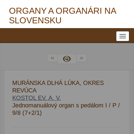
ORGANY A ORGANÁRI NA
SLOVENSKU
MURÁNSKA DLHÁ LÚKA, OKRES
REVÚCA
KOSTOL EV. A. V.
Jednomanuálový organ s pedálom I / P /
9/8 (7+2/1)