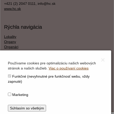
+421 (2) 2047 0111, info@hc.sk
www.hc.sk
Rýchla navigácia
Lokality
Organy
Organári
Textová verzia
×
Používame cookies pre optimalizáciu našich webových
stránok a našich služieb.
Viac o používaní cookies
O webstránke
Funkčné (nevyhnutné pre funkčnosť webu, vždy
Správca obsahu
zapnuté)
Technický prevádzkovateľ
Vyhlásenie o prístupnosti
Marketing
Vyhlásenie o cookies