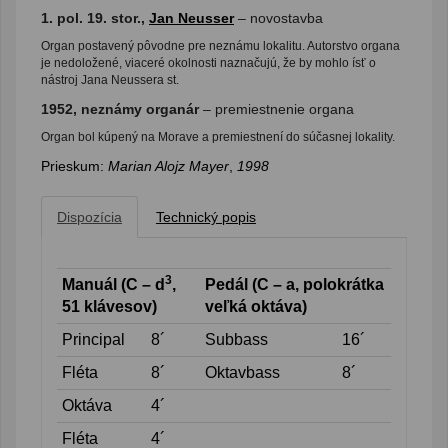
1. pol. 19. stor.,
Jan Neusser
– novostavba
Organ postavený pôvodne pre neznámu lokalitu. Autorstvo organa
je nedoložené, viaceré okolnosti naznačujú, že by mohlo ísť o
nástroj Jana Neussera st.
1952, neznámy organár
– premiestnenie organa
Organ bol kúpený na Morave a premiestnení do súčasnej lokality.
Prieskum:
Marian Alojz Mayer
,
1998
Dispozícia
Technický popis
3
Manuál (C – d
,
Pedál (C – a, polokrátka
51 klávesov)
veľká oktáva)
Principal
8´
Subbass
16´
Fléta
8´
Oktavbass
8´
Oktáva
4´
Fléta
4´