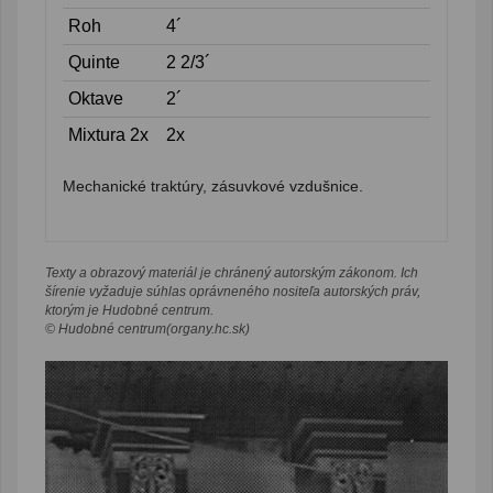
Roh
4´
Quinte
2 2/3´
Oktave
2´
Mixtura 2x
2x
Mechanické traktúry, zásuvkové vzdušnice.
Texty a obrazový materiál je chránený autorským zákonom. Ich
šírenie vyžaduje súhlas oprávneného nositeľa autorských práv,
ktorým je Hudobné centrum.
© Hudobné centrum(organy.hc.sk)